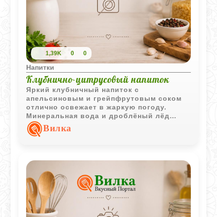
1,39K
0
0
Напитки
Клубнично-цитрусовый напиток
Яркий клубничный напиток с
апельсиновым и грейпфрутовым соком
отлично освежает в жаркую погоду.
Минеральная вода и дроблёный лёд
делают вкус лёгким и особенно летним.
Вилка