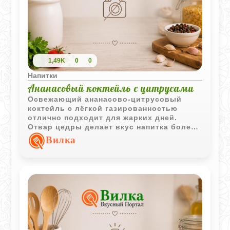
1,49K
0
0
Напитки
Ананасовый коктейль с цитрусами
Освежающий ананасово-цитрусовый
коктейль с лёгкой газированностью
отлично подходит для жарких дней.
Отвар цедры делает вкус напитка более
насыщенным и ароматным.
Вилка