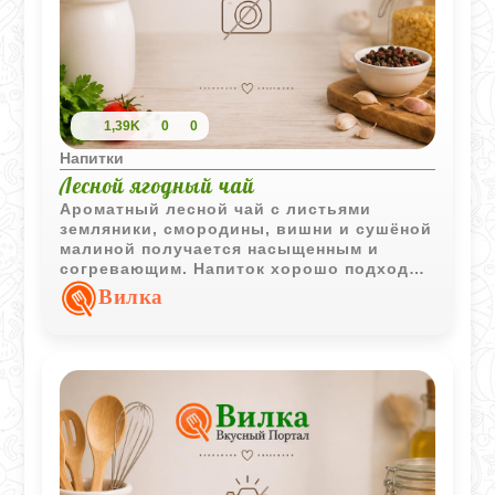
1,39K
0
0
Напитки
Лесной ягодный чай
Ароматный лесной чай с листьями
земляники, смородины, вишни и сушёной
малиной получается насыщенным и
согревающим. Напиток хорошо подходит
для уютного домашнего чаепития.
Вилка