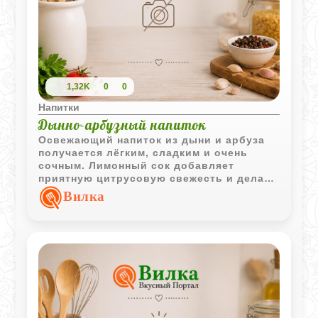
1,32K
0
0
Напитки
Дынно-арбузный напиток
Освежающий напиток из дыни и арбуза
получается лёгким, сладким и очень
сочным. Лимонный сок добавляет
приятную цитрусовую свежесть и делает
вкус более ярким.
Вилка