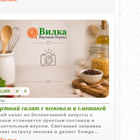
более выразительным.
1,40K
0
0
ты
устный салат с чесноком и сметаной
ий салат из белокочанной капусты с
оком отличается простым составом и
зительным вкусом. Сметанная заправка
чает остроту чеснока и делает блюдо
е гармоничным.
Вилка