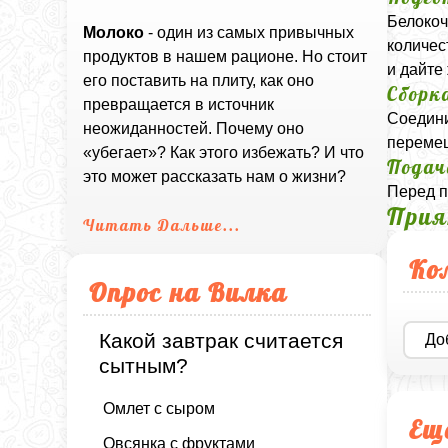
Белокоч
Молоко
- один из самых привычных
количес
продуктов в нашем рационе. Но стоит
и дайте
его поставить на плиту, как оно
Сборк
превращается в источник
Соедини
неожиданностей. Почему оно
перемеш
«убегает»? Как этого избежать? И что
Подач
это может рассказать нам о жизни?
Перед п
Прия
Читать Дальше...
Ко
Опрос на Вилка
Какой завтрак считается
До
сытным?
Омлет с сыром
Ещ
Овсянка с фруктами