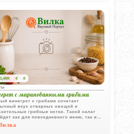
1,46K
0
0
ты
егрет с маринованными грибами
ый винегрет с грибами сочетает
ычный вкус отварных овощей и
зительные грибные нотки. Такой салат
йдет как для повседневного меню, так и
праздничного стола.
Вилка