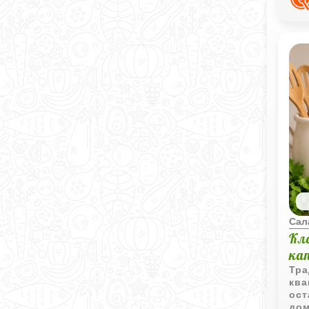
Сал
Кл
ка
Тра
ква
ост
дом