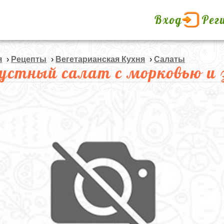
Вход
Рег
я
›
Рецепты
›
Вегетарианская Кухня
›
Салаты
устный салат с морковью и