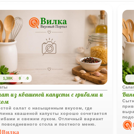
1,38K
0
0
аты
Сала
лат из квашеной капусты с грибами и
Вин
ком
Сытн
прив
стой салат с насыщенным вкусом, где
выра
линка квашеной капусты хорошо сочетается
подо
рибами и свежим луком. Отличный вариант
для 
 повседневного стола и постного меню.
Вилка