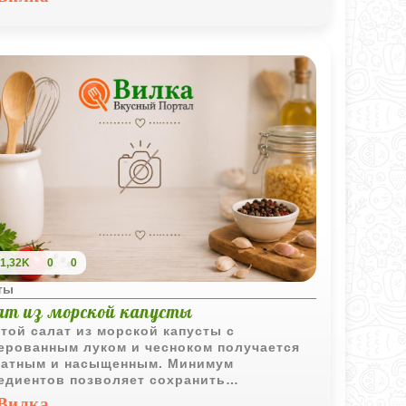
1,32K
0
0
ты
ат из морской капусты
той салат из морской капусты с
ерованным луком и чесноком получается
атным и насыщенным. Минимум
едиентов позволяет сохранить
ктерный вкус морской капусты и сделать
Вилка