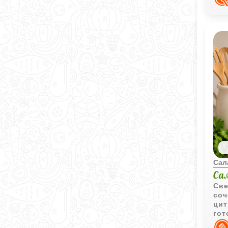
Сал
Са
Све
соч
цит
гот
под