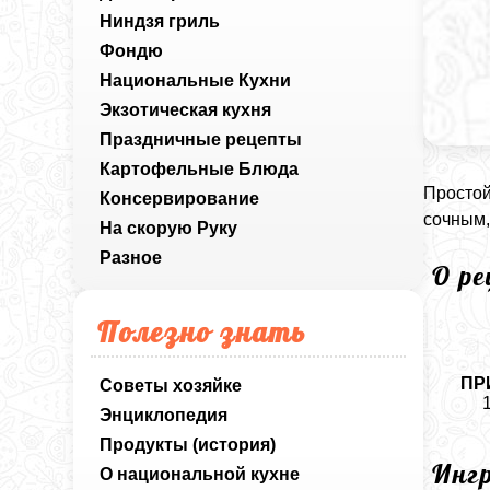
Ниндзя гриль
Фондю
Национальные Кухни
Экзотическая кухня
Праздничные рецепты
Картофельные Блюда
Простой
Консервирование
сочным,
На скорую Руку
Разное
О р
Полезно знать
ПР
Советы хозяйке
Энциклопедия
Продукты (история)
Инг
О национальной кухне