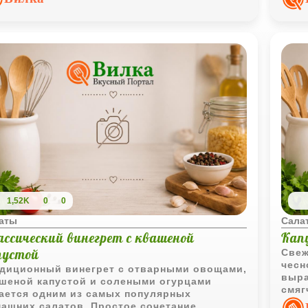
его 
1,52K
0
0
аты
Сала
ассический винегрет с квашеной
Кап
пустой
Свеж
чесн
диционный винегрет с отварными овощами,
выра
шеной капустой и солеными огурцами
смяг
ается одним из самых популярных
боле
ашних салатов. Простое сочетание