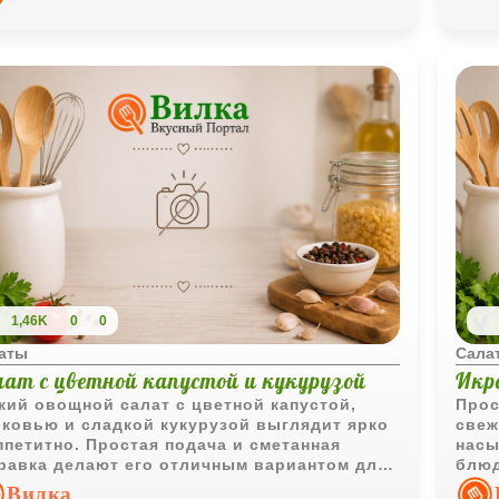
1,46K
0
0
аты
Сала
лат с цветной капустой и кукурузой
Икр
кий овощной салат с цветной капустой,
Прос
ковью и сладкой кукурузой выглядит ярко
свеж
ппетитно. Простая подача и сметанная
насы
равка делают его отличным вариантом для
блюд
седневного меню.
дела
Вилка