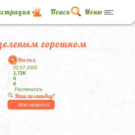
истрация
Поиск
Меню
 зеленым горошком
Вилка
02.07.2005
1,72K
0
0
Распечатать
Нашли ошибку?
Мне нравится