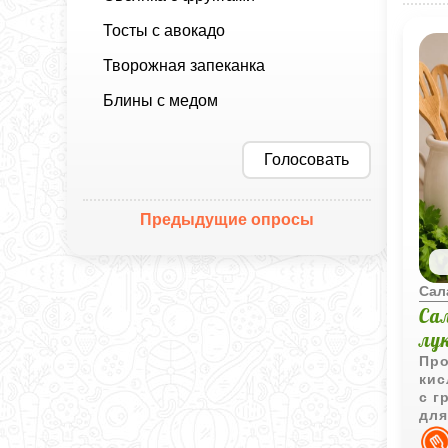
Тосты с авокадо
Творожная запеканка
Блины с медом
Голосовать
Предыдущие опросы
Сал
Са
лу
Про
кис
с г
для