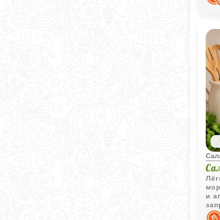
Сал
Са
Лёг
мор
и а
зап
пов