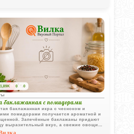
1,89K
0
0
ты
а баклажанная с помидорами
тая баклажанная икра с чесноком и
ими помидорами получается ароматной и
щенной. Запечённые баклажаны придают
у выразительный вкус, а свежие овощи
ют подачу особенно аппетитной.
Вилка