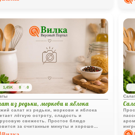
1,45K
0
0
аты
Сала
лат из редьки, моркови и яблока
Сал
жий салат из редьки, моркови и яблока
Прос
етает лёгкую остроту, сладость и
пасс
русовую свежесть. Простое блюдо
аром
овится за считанные минуты и хорошо
ингр
ходит как дополнение к основному меню.
хара
Вилка