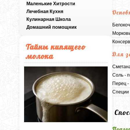
Маленькие Хитрости
Лечебная Кухня
Основ
Кулинарная Школа
Белокоч
Домашний помощник
Морковь
Консерв
Тайны кипящего
Для з
молока
Сметана
Соль - п
Перец -
Специи 
Спо
Подго