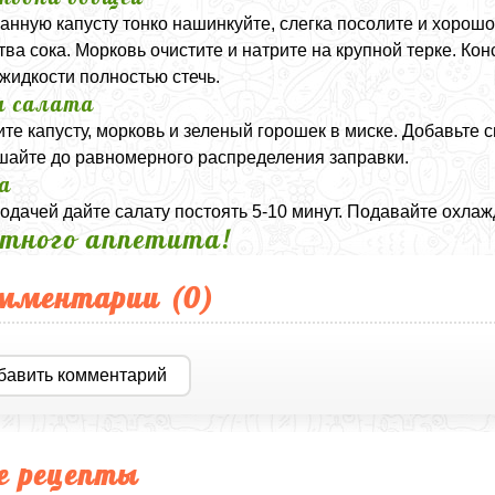
анную капусту тонко нашинкуйте, слегка посолите и хорош
тва сока. Морковь очистите и натрите на крупной терке. К
 жидкости полностью стечь.
а салата
те капусту, морковь и зеленый горошек в миске. Добавьте с
айте до равномерного распределения заправки.
а
одачей дайте салату постоять 5-10 минут. Подавайте охла
тного аппетита!
мментарии (
0
)
бавить комментарий
е рецепты