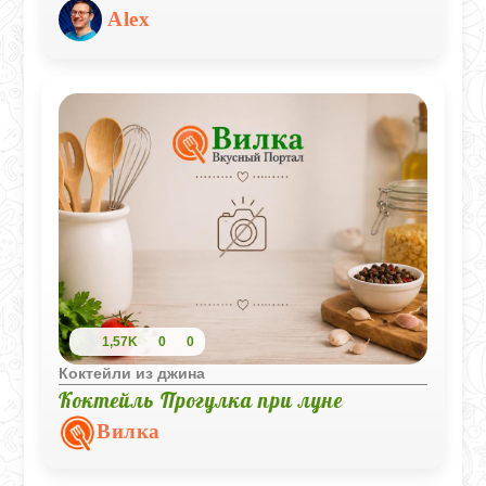
травяной свежестью мяты, цитрусовыми
Alex
нотками лимонного сока и ароматом
джина. Этот коктейль идеально подходит
для теплых летних вечеров. Простота и
легкость в приготовлении делают его
фаворитом среди любителей коктейлей.
1,57K
0
0
Коктейли из джина
Коктейль Прогулка при луне
Вилка