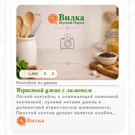
1,46K
0
0
Коктейли из джина
Игристый джин с лимоном
Лёгкий коктейль с освежающей лимонной
кислинкой, сухими нотами джина и
деликатной игристостью шампанского.
Простой состав делает напиток особенно
свежим и приятным для неспешного
Вилка
вечера.