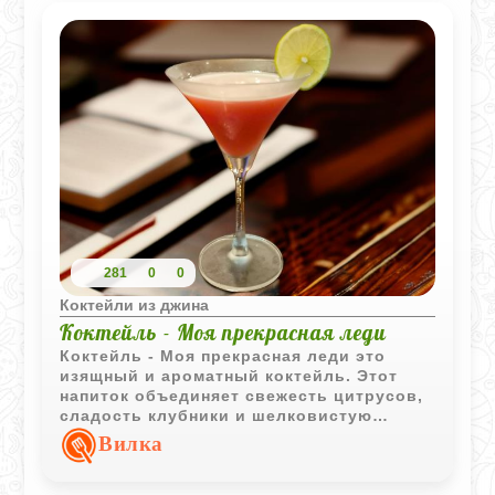
281
0
0
Коктейли из джина
Коктейль - Моя прекрасная леди
Коктейль - Моя прекрасная леди это
изящный и ароматный коктейль. Этот
напиток объединяет свежесть цитрусов,
сладость клубники и шелковистую
текстуру - как раз то, что нужно для
Вилка
дневной встречи или светского вечера.