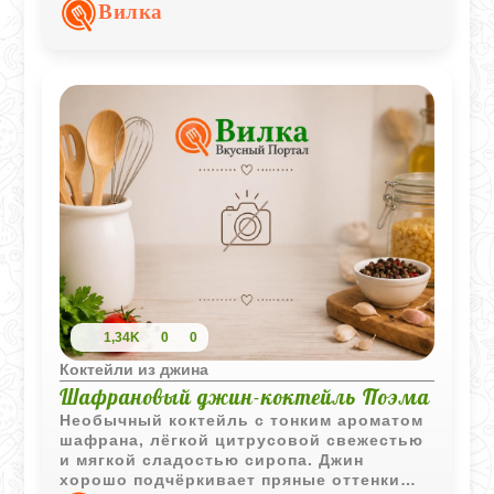
Шампанское и содовая делают вкус
Вилка
более лёгким и освежающим.
1,34K
0
0
Коктейли из джина
Шафрановый джин-коктейль Поэма
Необычный коктейль с тонким ароматом
шафрана, лёгкой цитрусовой свежестью
и мягкой сладостью сиропа. Джин
хорошо подчёркивает пряные оттенки