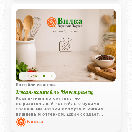
1,75K
0
0
Коктейли из джина
Джин-коктейль Иностранец
Компактный по составу, но
выразительный коктейль с сухими
травяными нотами вермута и мягким
вишнёвым оттенком. Джин создаёт
строгую основу, благодаря которой
Вилка
напиток остаётся сбалансированным и
насыщенным.