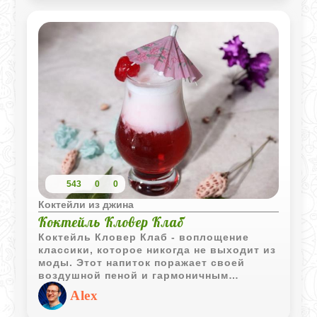
543
0
0
Коктейли из джина
Коктейль Кловер Клаб
Коктейль Кловер Клаб - воплощение
классики, которое никогда не выходит из
моды. Этот напиток поражает своей
воздушной пеной и гармоничным
балансом сладких и кисловатых
Alex
оттенков с нежным ягодным
послевкусием. Утонченный и