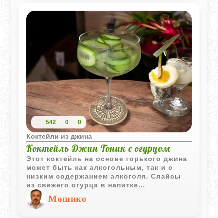
коктейлей.
542
0
0
Коктейли из джина
Коктейль Джин Тоник с огурцом
Этот коктейль на основе горького джина
может быть как алкогольным, так и с
низким содержанием алкоголя. Слайсы
из свежего огурца в напитке
подчеркивают его освежающий и
Мошико
оригинальный характер.