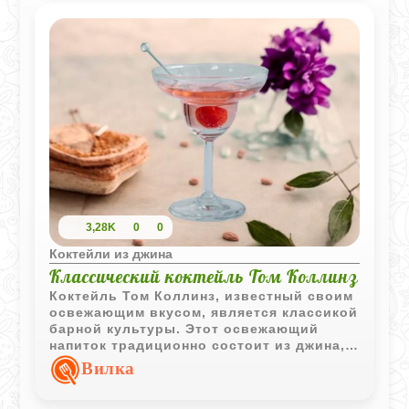
3,28K
0
0
Коктейли из джина
Классический коктейль Том Коллинз
Коктейль Том Коллинз, известный своим
освежающим вкусом, является классикой
барной культуры. Этот освежающий
напиток традиционно состоит из джина,
свежевыжатого лимонного сока,
Вилка
газированной воды и сиропа, что делает
его идеальным выбором для любителей