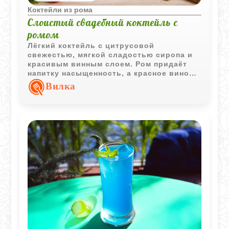
Коктейли из рома
Слоистый свадебный коктейль с
ромом
Лёгкий коктейль с цитрусовой
свежестью, мягкой сладостью сиропа и
красивым винным слоем. Ром придаёт
напитку насыщенность, а красное вино
делает вкус более глубоким и
Вилка
выразительным.