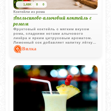
1,48K
0
0
Коктейли из рома
Апельсиново-алычовый коктейль с
ромом
Фруктовый коктейль с мягким вкусом
рома, сладкими нотами алычового
ликёра и ярким цитрусовым ароматом.
Лимонный сок добавляет напитку лёгкую
освежающую кислинку.
Вилка