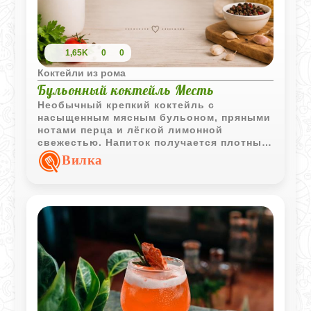
1,65K
0
0
Коктейли из рома
Бульонный коктейль Месть
Необычный крепкий коктейль с
насыщенным мясным бульоном, пряными
нотами перца и лёгкой лимонной
свежестью. Напиток получается плотным,
согревающим и довольно нестандартным
Вилка
по вкусу.