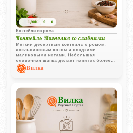
1,90K
0
0
Коктейли из рома
Коктейль Магнолия со сливками
Мягкий десертный коктейль с ромом,
апельсиновым соком и сладкими
малиновыми нотами. Небольшая
сливочная шапка делает напиток более
нежным и придаёт ему приятную
Вилка
кремовую текстуру.