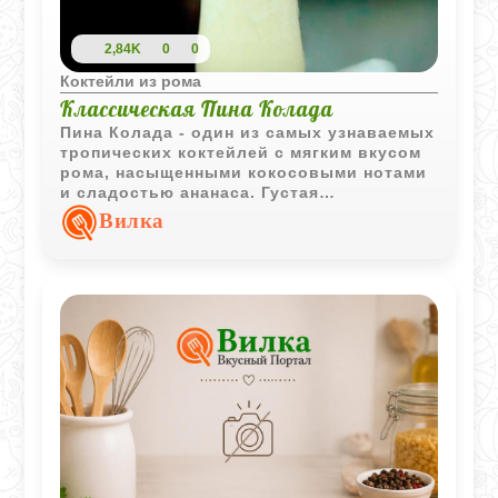
2,84K
0
0
Коктейли из рома
Классическая Пина Колада
Пина Колада - один из самых узнаваемых
тропических коктейлей с мягким вкусом
рома, насыщенными кокосовыми нотами
и сладостью ананаса. Густая
охлаждённая текстура делает напиток
Вилка
особенно освежающим и атмосферным.