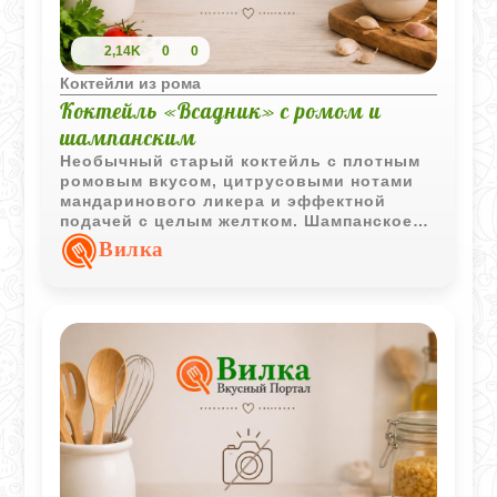
2,14K
0
0
Коктейли из рома
Коктейль «Всадник» с ромом и
шампанским
Необычный старый коктейль с плотным
ромовым вкусом, цитрусовыми нотами
мандаринового ликера и эффектной
подачей с целым желтком. Шампанское
делает напиток более легким и игристым,
Вилка
а пить его принято быстро, не
перемешивая.