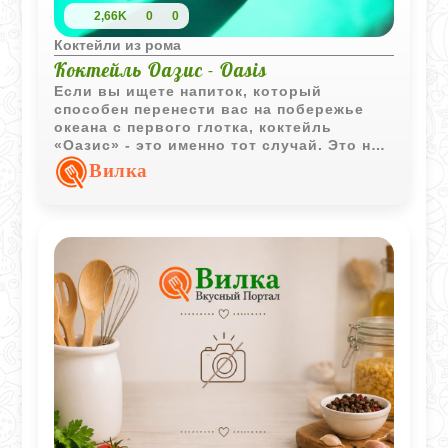
2,66K
0
0
Коктейли из рома
Коктейль Оазис - Oasis
Если вы ищете напиток, который
способен перенести вас на побережье
океана с первого глотка, коктейль
«Оазис» - это именно тот случай. Это не
просто смесь соков и алкоголя, а
Вилка
сложная симфония вкусов, где
экзотическая сладость дыни и банана
встречается с дерзкой свежестью
цитрусовых. Несмотря на наличие
сливок, коктейль остается легким и
освежающим благодаря высокой
концентрации лимонного сока.