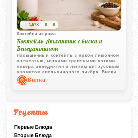
1,57K
0
0
Коктейли из рома
Коктейль Атлантик с виски и
Бенедиктином
Насыщенный коктейль с яркой лимонной
свежестью, мягкими травяными нотами
ликёра Бенедиктин и лёгким цитрусовым
ароматом апельсинового ликёра. Виски
делает вкус более глубоким и
Вилка
согревающим.
Рецепты
Первые Блюда
Вторые Блюда