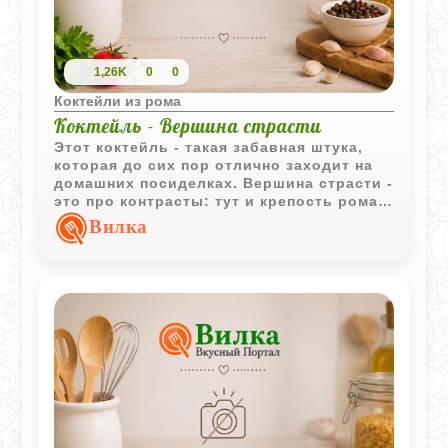
1,26K
0
0
Коктейли из рома
Коктейль - Вершина страсти
Этот коктейль - такая забавная штука,
которая до сих пор отлично заходит на
домашних посиделках. Вершина страсти -
это про контрасты: тут и крепость рома,
и бодрая кислинка апельсина, и эта
Вилка
сладкая малиновая нота. А шапка из
взбитых сливок превращает напиток в
настоящий десерт в бокале. Готовится
всё моментально, главное - не пожалеть
льда в шейкере, чтобы всё как следует
охладилось.