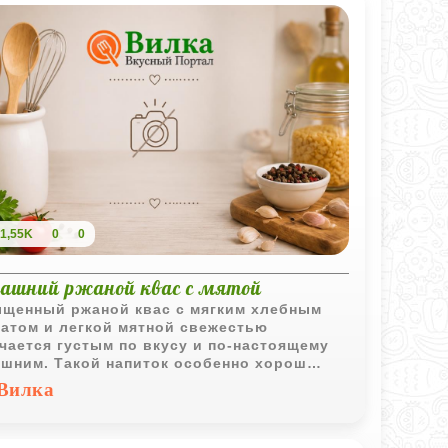
1,55K
0
0
ашний ржаной квас с мятой
щенный ржаной квас с мягким хлебным
атом и легкой мятной свежестью
чается густым по вкусу и по-настоящему
шним. Такой напиток особенно хорош
жденным в жаркую погоду и отлично
Вилка
минает классический деревенский квас из
тва.