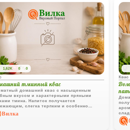
1,62K
0
0
с
Квас
машний тминный квас
Дом
пат
матный домашний квас с насыщенным
бным вкусом и характерными пряными
Дома
ками тмина. Напиток получается
полу
ежающим, слегка терпким и особенно
аром
ятным после охлаждения.
Вилка
слад
помо
газа