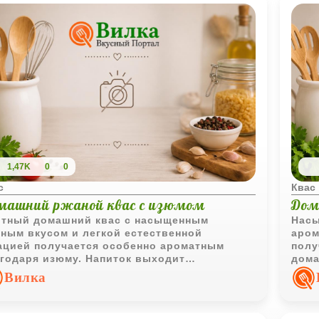
1,47K
0
0
с
Квас
машний ржаной квас с изюмом
Дом
тный домашний квас с насыщенным
Насы
ным вкусом и легкой естественной
аром
ацией получается особенно ароматным
полу
годаря изюму. Напиток выходит
дома
товатым, бодрящим и очень похожим на
охла
Вилка
ринный хлебный квас домашнего
напо
готовления.
детс