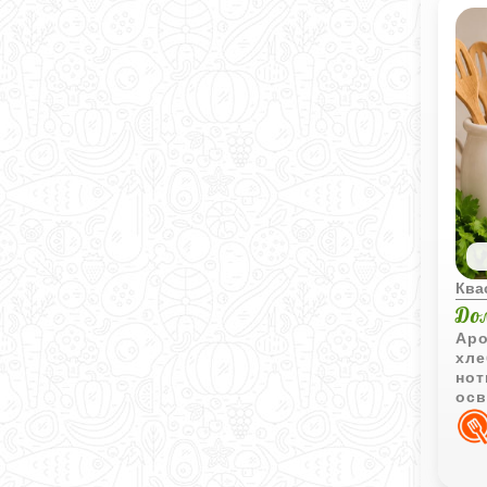
Ква
До
Аро
хле
нот
осв
при