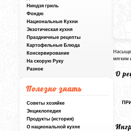
Ниндзя гриль
Фондю
Национальные Кухни
Экзотическая кухня
Праздничные рецепты
Картофельные Блюда
Насыщен
Консервирование
мягким 
На скорую Руку
Разное
О р
Полезно знать
ПР
Советы хозяйке
Энциклопедия
Продукты (история)
Инг
О национальной кухне