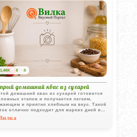
1,46K
0
0
трый домашний квас из сухарей
той домашний квас из сухарей готовится
сложных этапов и получается легким,
жающим и приятно хлебным на вкус. Такой
ток отлично подходит для жарких дней и
шо охлаждает после нескольких часов в
Вилка
дильнике.