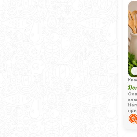
Ква
До
Осв
клю
Нап
при
охл