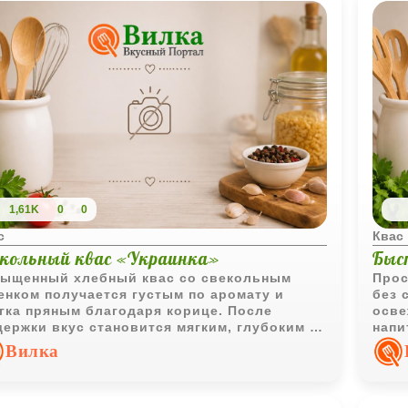
1,61K
0
0
с
Квас
екольный квас «Украинка»
Быс
ыщенный хлебный квас со свекольным
Прос
енком получается густым по аромату и
без 
гка пряным благодаря корице. После
осве
ержки вкус становится мягким, глубоким и
напи
нь характерным для старинных домашних
хоро
Вилка
итков.
холо