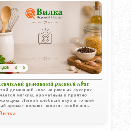
1,62K
0
0
ссический домашний ржаной квас
той домашний квас на ржаных сухарях
чается мягким, ароматным и приятно
жающим. Легкий хлебный вкус и тонкий
ый аромат делают напиток особенно
тным в охлажденном виде.
Вилка