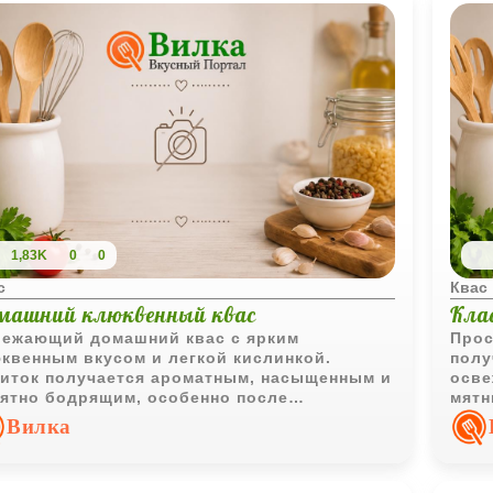
1,83K
0
0
с
Квас
машний клюквенный квас
Кла
ежающий домашний квас с ярким
Прос
квенным вкусом и легкой кислинкой.
полу
иток получается ароматным, насыщенным и
осве
ятно бодрящим, особенно после
мятн
аждения и выдержки.
прия
Вилка