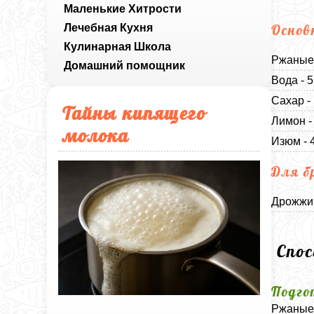
Маленькие Хитрости
Лечебная Кухня
Основ
Кулинарная Школа
Ржаные 
Домашний помощник
Вода - 
Сахар -
Тайны кипящего
Лимон -
молока
Изюм - 
Для б
Дрожжи 
Спо
Подго
Ржаные 