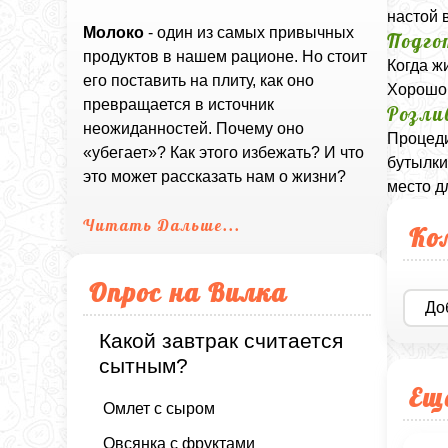
настой 
Молоко
- один из самых привычных
Подго
продуктов в нашем рационе. Но стоит
Когда ж
его поставить на плиту, как оно
Хорошо 
превращается в источник
Розли
неожиданностей. Почему оно
Процеди
«убегает»? Как этого избежать? И что
бутылки
это может рассказать нам о жизни?
место д
Читать Дальше...
Ко
Опрос на Вилка
До
Какой завтрак считается
сытным?
Ещ
Омлет с сыром
Овсянка с фруктами