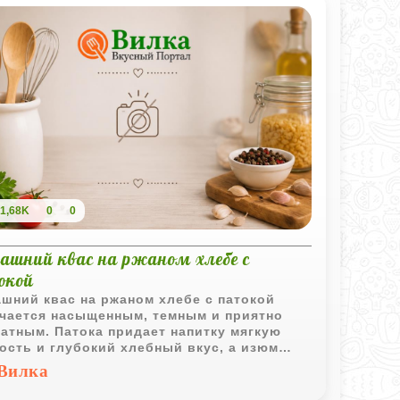
1,68K
0
0
ашний квас на ржаном хлебе с
окой
шний квас на ржаном хлебе с патокой
чается насыщенным, темным и приятно
атным. Патока придает напитку мягкую
ость и глубокий хлебный вкус, а изюм
гает добиться легкой натуральной
Вилка
ции.