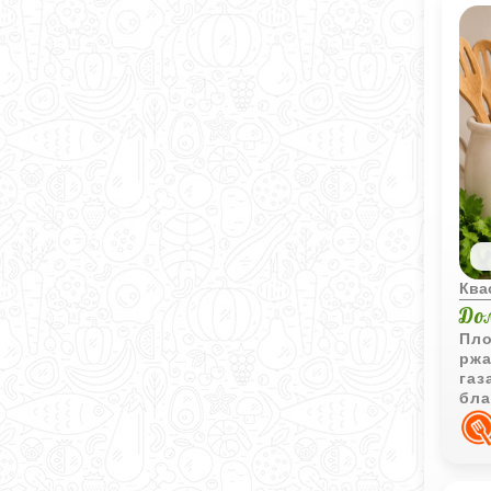
Ква
До
Пло
ржа
газ
бла
гус
ста
при