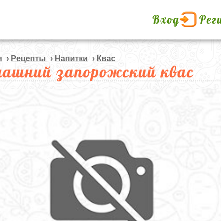
Вход
Рег
я
›
Рецепты
›
Напитки
›
Квас
ашний запорожский квас