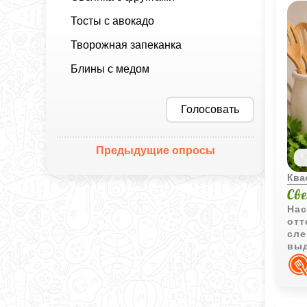
Тосты с авокадо
Творожная запеканка
Блины с медом
Голосовать
Предыдущие опросы
Ква
Св
Нас
отт
сле
выд
оче
нап