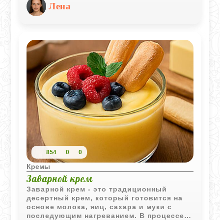
хорошо держит форму, а ваниль делает
Лена
вкус мягким и ароматным.
854
0
0
Кремы
Заварной крем
Заварной крем - это традиционный
десертный крем, который готовится на
основе молока, яиц, сахара и муки с
последующим нагреванием. В процессе