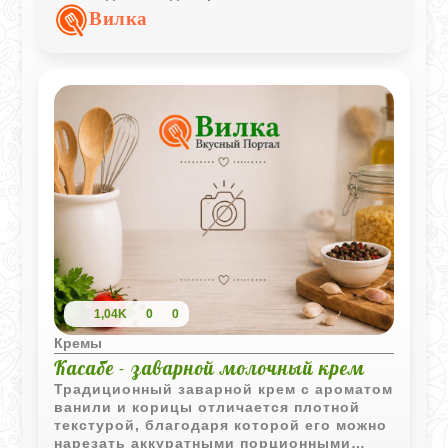
шоколад придаёт ему глубокий вкус.
Вилка
1,04K
0
0
Кремы
Касабе - заварной молочный крем
Традиционный заварной крем с ароматом
ванили и корицы отличается плотной
текстурой, благодаря которой его можно
нарезать аккуратными порционными