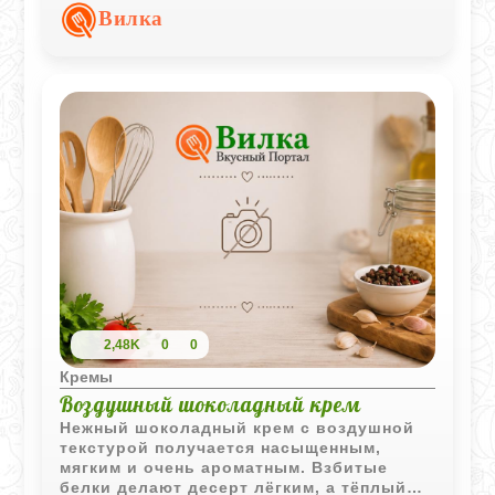
варки ингредиенты превращаются в
Вилка
густую, однородную массу с гладкой и
шелковистой текстурой. Такой крем
отлично подходит для начинки эклеров,
тортов, тартов или может подаваться как
самостоятельное лакомство - например,
с ягодами или печеньем. Главная
особенность - термическая обработка,
при которой компоненты
«завариваются», образуя стабильную
структуру без комков. В завершение
добавляется сливочное масло,
придающее крему мягкость, блеск и
насыщенный вкус.
2,48K
0
0
Кремы
Воздушный шоколадный крем
Нежный шоколадный крем с воздушной
текстурой получается насыщенным,
мягким и очень ароматным. Взбитые
белки делают десерт лёгким, а тёплый