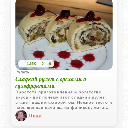
1,65K
0
0
Рулеты
Сладкий рулет с орехами и
сухофруктами
Простота приготовления и богатство
вкуса - вот почему этот сладкий рулет
станет вашим фаворитом. Нежное тесто и
насыщенная начинка из фиников, мака,
орехов и сухофруктов - всё, что нужно
Лида
для уютного чаепития или праздничного
десерта.