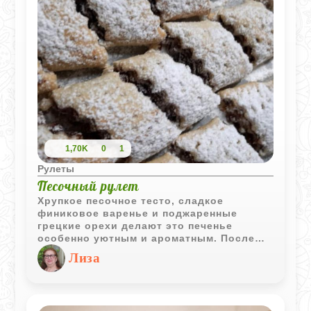
1,70K
0
1
Рулеты
Песочный рулет
Хрупкое песочное тесто, сладкое
финиковое варенье и поджаренные
грецкие орехи делают это печенье
особенно уютным и ароматным. После
выпекания рулетики получаются
Лиза
рассыпчатыми и отлично подходят к чаю
или кофе.