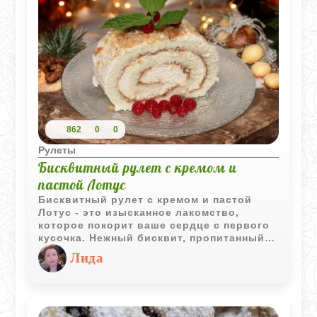
862
0
0
Рулеты
Бисквитный рулет с кремом и
пастой Лотус
Бисквитный рулет с кремом и пастой
Лотус - это изысканное лакомство,
которое покорит ваше сердце с первого
кусочка. Нежный бисквит, пропитанный
ароматным кремом и пастой Лотус,
Лида
создает невероятное сочетание вкусов и
текстур. Этот десерт идеально подходит
для любого торжества или просто для
того, чтобы побаловать себя и своих
близких.