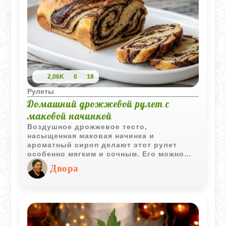
2,06K
0
18
Рулеты
Домашний дрожжевой рулет с
маковой начинкой
Воздушное дрожжевое тесто,
насыщенная маковая начинка и
ароматный сироп делают этот рулет
особенно мягким и сочным. Его можно
приготовить к семейному чаепитию,
Двора
праздничному столу или просто для
уютного домашнего вечера.