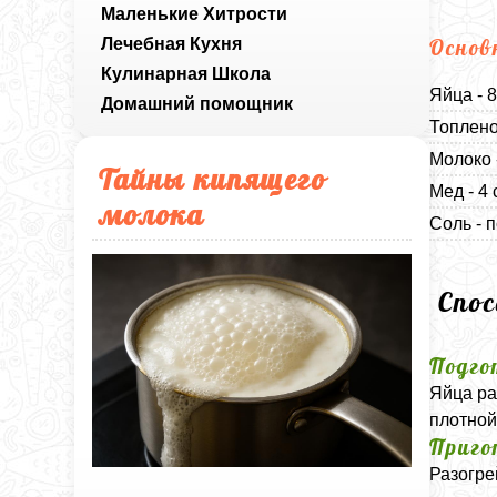
Маленькие Хитрости
Лечебная Кухня
Основ
Кулинарная Школа
Яйца - 
Домашний помощник
Топлено
Молоко 
Тайны кипящего
Мед - 4
молока
Соль - п
Спо
Подго
Яйца ра
плотной
Приго
Разогре