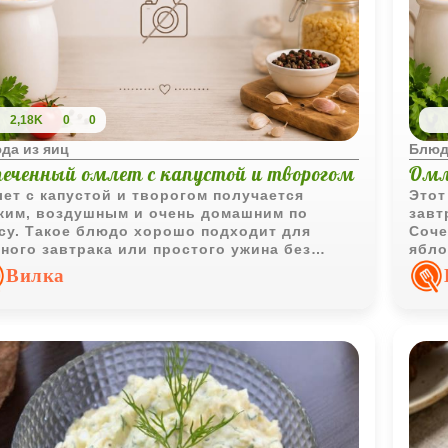
2,18K
0
0
да из яиц
Блюд
печенный омлет с капустой и творогом
Омл
ет с капустой и творогом получается
Этот
ким, воздушным и очень домашним по
завт
су. Такое блюдо хорошо подходит для
Соче
ного завтрака или простого ужина без
ябло
ней тяжести.
легк
Вилка
треб