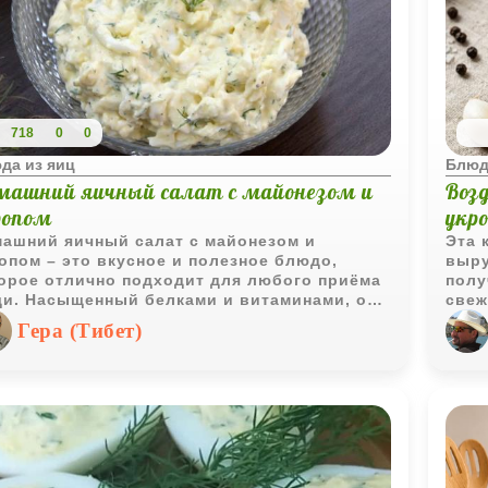
718
0
0
да из яиц
Блюд
машний яичный салат с майонезом и
Воз
ропом
укр
ашний яичный салат с майонезом и
Эта 
опом – это вкусное и полезное блюдо,
выру
орое отлично подходит для любого приёма
полу
и. Насыщенный белками и витаминами, он
свеж
даёт свежесть благодаря укропу и
аппе
Гера (Тибет)
етитность благодаря специям. Этот салат
и ка
но подавать на завтрак, обед или ужин. Он
как 
ко готовится и прекрасно сочетается с
тарт
личными гарнирами, что делает его
иверсальным и любимым блюдом.