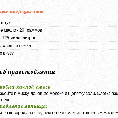
ные ингредиенты
8 штук
е масло - 20 граммов
- 125 миллилитров
 столовые ложки
о вкусу
соб приготовления
товка яичной смеси
збейте в миску, добавьте молоко и щепотку соли. Слегка в
 пены.
товление яичницы
йте сковороду на среднем огне и смажьте топленым маслом.