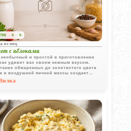
706
0
0
а из яиц
ет с яблоками
 необычный и простой в приготовлении
рак удивит вас своим нежным вкусом.
тание обжаренных до золотистого цвета
к и воздушной яичной массы создает
ое, почти десертное блюдо, которое не
Вилка
ует лишних специй.