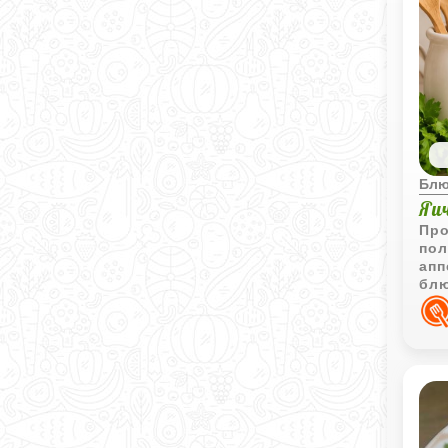
Блю
Яи
Про
пол
апп
блю
зав