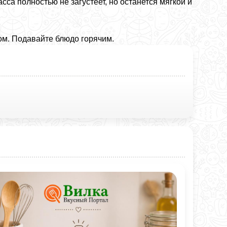
а полностью не загустеет, но останется мягкой и
ом. Подавайте блюдо горячим.