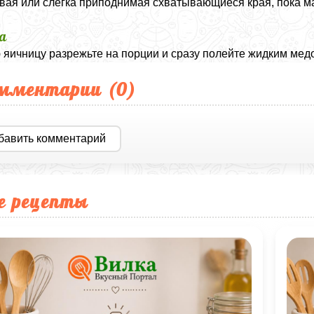
ая или слегка приподнимая схватывающиеся края, пока масс
а
 яичницу разрежьте на порции и сразу полейте жидким мед
мментарии (
0
)
бавить комментарий
е рецепты