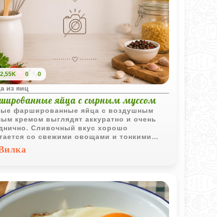
2,55K
0
0
а из яиц
шированные яйца с сырным муссом
ые фаршированные яйца с воздушным
ым кремом выглядят аккуратно и очень
днично. Сливочный вкус хорошо
тается со свежими овощами и тонкими
тиками ветчины.
Вилка