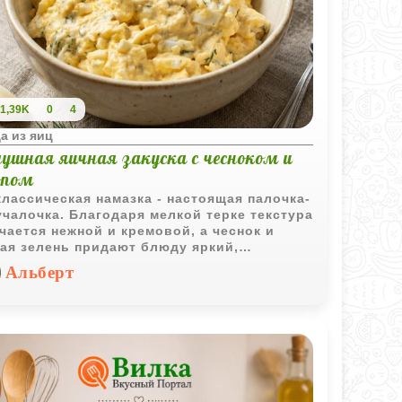
1,39K
0
4
а из яиц
душная яичная закуска с чесноком и
опом
классическая намазка - настоящая палочка-
чалочка. Благодаря мелкой терке текстура
чается нежной и кремовой, а чеснок и
ая зелень придают блюду яркий,
титный аромат. Закуска одинаково хороша
Альберт
к быстрый перекус на хрустящем тосте, и
изысканное наполнение для праздничных
алеток.