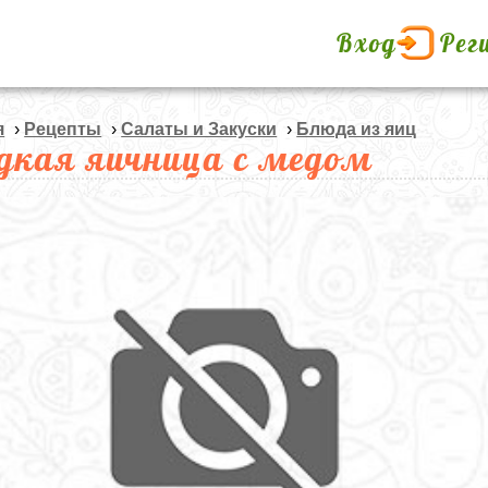
Вход
Рег
я
›
Рецепты
›
Салаты и Закуски
›
Блюда из яиц
дкая яичница с медом