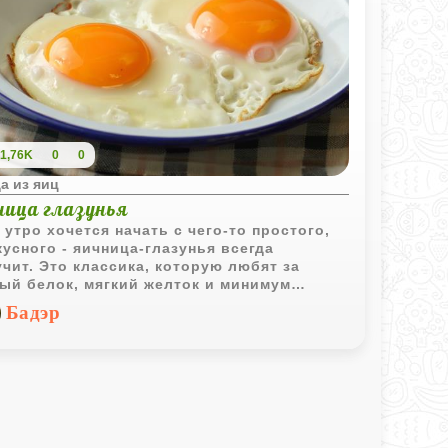
1,76K
0
0
а из яиц
ница глазунья
 утро хочется начать с чего-то простого,
кусного - яичница-глазунья всегда
чит. Это классика, которую любят за
ый белок, мягкий желток и минимум
от. Всего два ингредиента, одна
Бадэр
орода и пять минут - и у вас на тарелке
чий завтрак, который не надоедает.