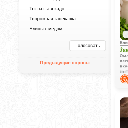
Тосты с авокадо
Творожная запеканка
Блины с медом
Блю
Голосовать
За
Омл
лег
Предыдущие опросы
вку
сыт
лиш