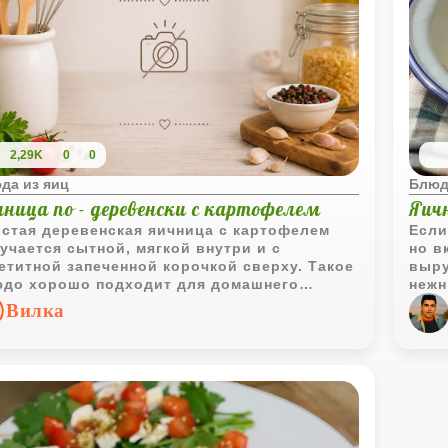
2,29K
0
0
да из яиц
Блюд
чница по - деревенски с картофелем
Яич
стая деревенская яичница с картофелем
Если
учается сытной, мягкой внутри и с
но в
етитной запеченной корочкой сверху. Такое
выру
до хорошо подходит для домашнего
нежн
трака или быстрого ужина.
хлоп
Вилка
сков
горя