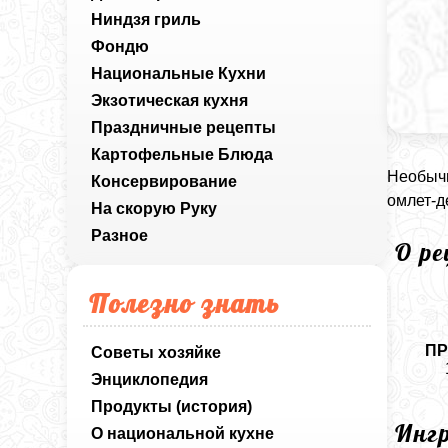
Ниндзя гриль
Фондю
Национальные Кухни
Экзотическая кухня
Праздничные рецепты
Картофельные Блюда
Необычн
Консервирование
омлет-д
На скорую Руку
Разное
О р
Полезно знать
ПР
Советы хозяйке
Энциклопедия
Продукты (история)
Инг
О национальной кухне