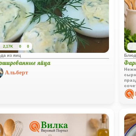
2,17K
0
0
да из яиц
Блюд
ршированные яйца
Фар
Нежн
Альберт
сырн
праз
соче
руле