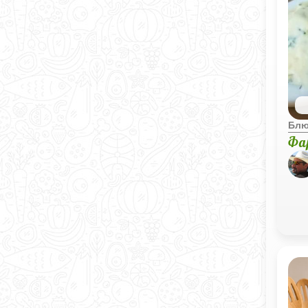
Блю
Фа