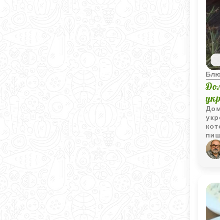
Блю
До
ук
Дом
укр
кот
пищ
при
апп
мож
лег
раз
ун