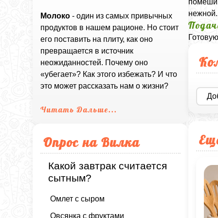
помешив
нежной.
Молоко
- один из самых привычных
Подач
продуктов в нашем рационе. Но стоит
Готовую
его поставить на плиту, как оно
превращается в источник
Ко
неожиданностей. Почему оно
«убегает»? Как этого избежать? И что
это может рассказать нам о жизни?
До
Читать Дальше...
Ещ
Опрос на Вилка
Какой завтрак считается
сытным?
Омлет с сыром
Овсянка с фруктами