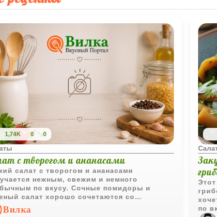
1,74K
0
0
аты
Сала
лат с творогом и ананасами
Зак
гриб
кий салат с творогом и ананасами
учается нежным, свежим и немного
Этот
бычным по вкусу. Сочные помидоры и
гриб
еный салат хорошо сочетаются со
хоче
дкими ананасами и мягким творогом.
Вилка
по в