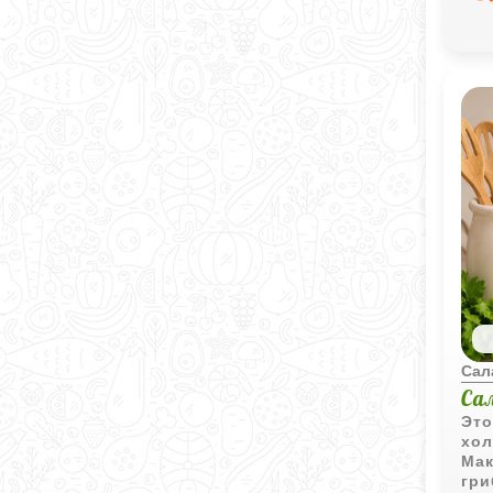
Сал
Са
Это
хол
Мак
гри