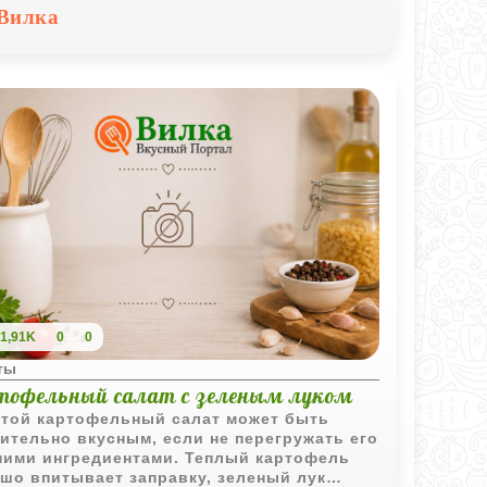
истую сладость, из-за которой вкус
Вилка
овится глубже.
1,91K
0
0
ты
тофельный салат с зеленым луком
той картофельный салат может быть
ительно вкусным, если не перегружать его
ими ингредиентами. Теплый картофель
шо впитывает заправку, зеленый лук