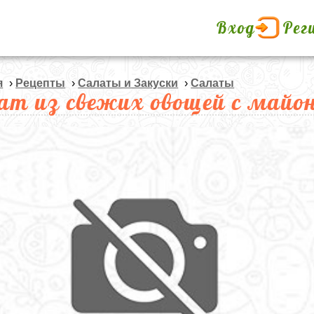
Вход
Рег
я
›
Рецепты
›
Салаты и Закуски
›
Салаты
ат из свежих овощей с майо