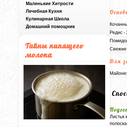
Маленькие Хитрости
Лечебная Кухня
Основ
Кулинарная Школа
Кочанны
Домашний помощник
Редис -
Помидор
Тайны кипящего
Свежие 
молока
Для з
Майонез
Спо
Подго
Листья 
полоска