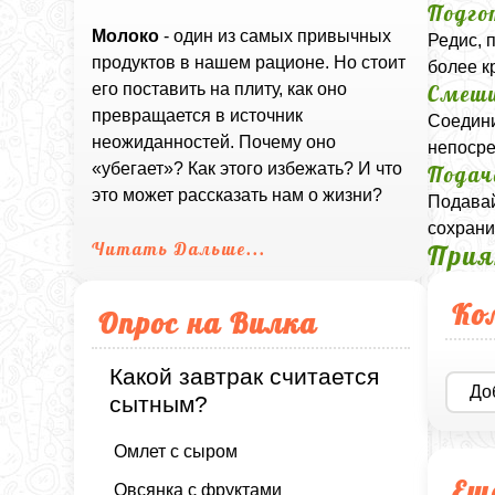
Подго
Молоко
- один из самых привычных
Редис, 
продуктов в нашем рационе. Но стоит
более к
его поставить на плиту, как оно
Смеши
превращается в источник
Соедини
неожиданностей. Почему оно
непосре
«убегает»? Как этого избежать? И что
Подач
это может рассказать нам о жизни?
Подавай
сохрани
Читать Дальше...
Прия
Ко
Опрос на Вилка
Какой завтрак считается
До
сытным?
Омлет с сыром
Ещ
Овсянка с фруктами