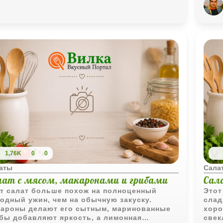
но п
Мари
крас
блюд
запр
есте
сала
стол
1,76K
0
0
аты
Сала
лат с мясом, макаронами и грибами
Сал
т салат больше похож на полноценный
Этот
одный ужин, чем на обычную закуску.
слад
ароны делают его сытным, маринованные
хоро
бы добавляют яркость, а лимонная
свек