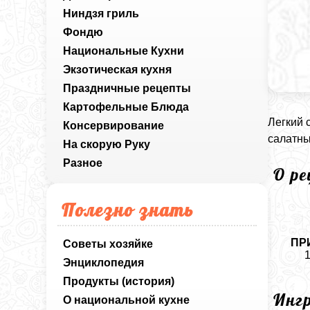
Ниндзя гриль
Фондю
Национальные Кухни
Экзотическая кухня
Праздничные рецепты
Картофельные Блюда
Легкий 
Консервирование
салатны
На скорую Руку
Разное
О р
Полезно знать
ПР
Советы хозяйке
1
Энциклопедия
Продукты (история)
Инг
О национальной кухне