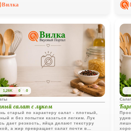
равка не дает блюду стать тяжелым.
земл
Вилка
стан
1,26K
0
0
аты
Сала
чный салат с луком
Кар
нь старый по характеру салат - плотный,
Прос
ный и без попытки казаться легким. Лук
удив
сь дает резкость, яйца делают текстуру
лишн
кой, а жир превращает салат почти в
хоро