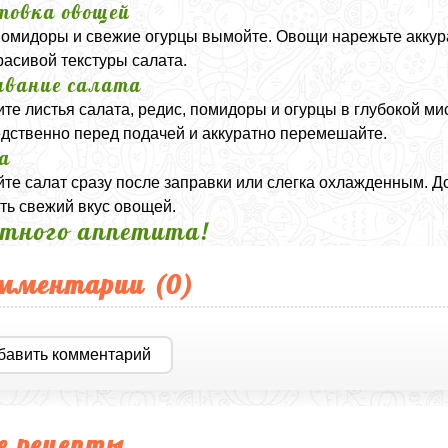
товка овощей
помидоры и свежие огурцы вымойте. Овощи нарежьте акку
расивой текстуры салата.
вание салата
те листья салата, редис, помидоры и огурцы в глубокой ми
дственно перед подачей и аккуратно перемешайте.
а
те салат сразу после заправки или слегка охлажденным. Д
ть свежий вкус овощей.
тного аппетита!
мментарии (
0
)
бавить комментарий
е рецепты