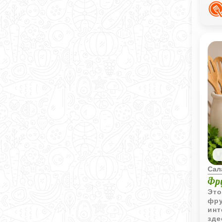
дом
Сал
Фр
Это
фру
инт
зде