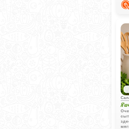
зап
Сал
Яи
Оче
сыт
зде
мяг