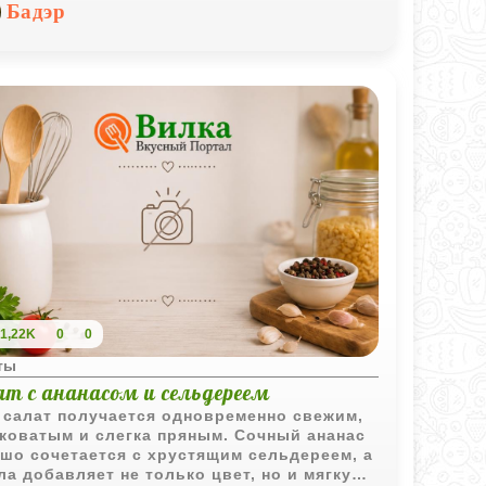
ри этом выглядит свежо и аппетитно.
Бадэр
нованные грибы дают насыщенный вкус,
ный лук добавляет хруст, а кинза делает
о более живым и ароматным. Лёгкая
авка на масле и уксусе подчёркивает
ственный вкус грибов и не перегружает
т. Отличный вариант для повседневного
а и для закусочного ассортимента.
1,22K
0
0
ты
ат с ананасом и сельдереем
 салат получается одновременно свежим,
коватым и слегка пряным. Сочный ананас
шо сочетается с хрустящим сельдереем, а
ла добавляет не только цвет, но и мягкую