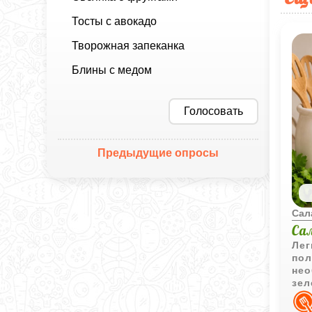
Тосты с авокадо
Творожная запеканка
Блины с медом
Голосовать
Предыдущие опросы
Сал
Са
Лег
пол
нео
зел
сла