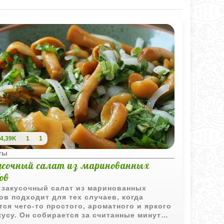
4,39K
1
1
ты
усочный салат из маринованных
ов
 закусочный салат из маринованных
ов подходит для тех случаев, когда
тся чего‑то простого, ароматного и яркого
кусу. Он собирается за считанные минуты,