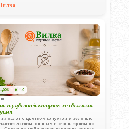
вляет свежесть, а черный перец делает
Вилка
 чуть ярче и насыщеннее.
1,02K
0
0
ты
ат из цветной капусты со свежими
щами
ий салат с цветной капустой и зеленью
чается легким, сочным и очень ярким по
у. Сметанно-майонезная заправка делает