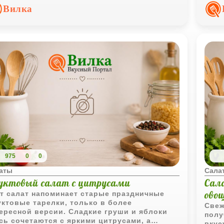
ашнюю намазку для свежего хлеба.
доба
Вилка
вкус
975
0
0
аты
Сала
уктовый салат с цитрусами
Сал
ово
т салат напоминает старые праздничные
ктовые тарелки, только в более
Свеж
ересной версии. Сладкие груши и яблоки
полу
сь сочетаются с яркими цитрусами, а
вкус