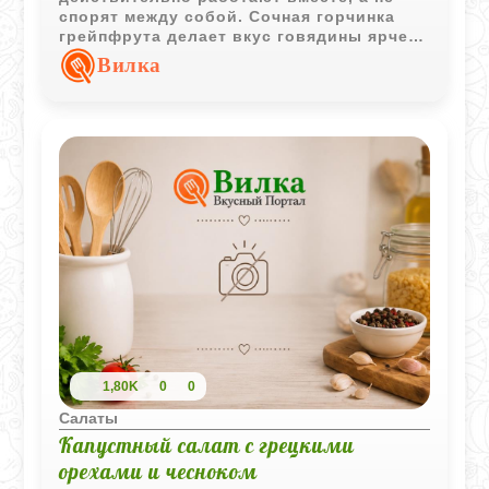
спорят между собой. Сочная горчинка
грейпфрута делает вкус говядины ярче, а
прохладная фасоль и хрустящий лук
Вилка
добавляют салату свежесть и объем.
1,80K
0
0
Салаты
Капустный салат с грецкими
орехами и чесноком