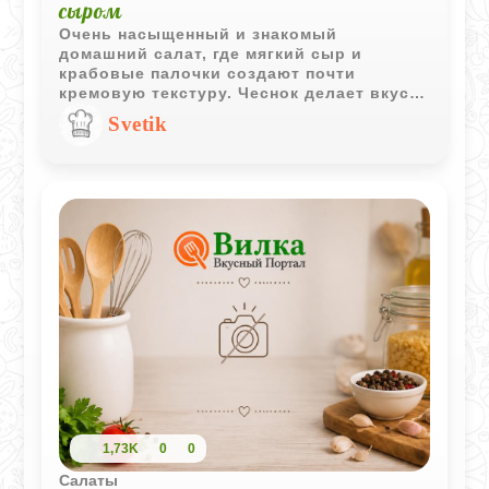
сыром
Очень насыщенный и знакомый
домашний салат, где мягкий сыр и
крабовые палочки создают почти
кремовую текстуру. Чеснок делает вкус
ярче, а после небольшого охлаждения
Svetik
салат становится особенно цельным и
выразительным.
1,73K
0
0
Салаты