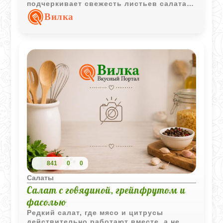
подчеркивает свежесть листьев салата и
делает вкус мягким и приятным.
Вилка
841
0
0
Салаты
Салат с говядиной, грейпфрутом и
фасолью
Редкий салат, где мясо и цитрусы
действительно работают вместе, а не