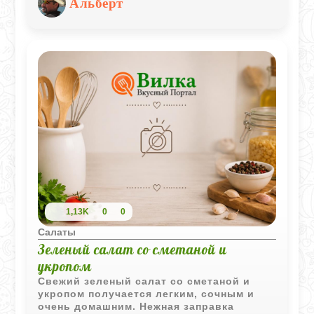
Альберт
для семейного ужина. Слои нежной
скумбрии, свежих овощей создают
гармоничное сочетание вкусов, которое
обязательно понравится каждому.
1,13K
0
0
Салаты
Зеленый салат со сметаной и
укропом
Свежий зеленый салат со сметаной и
укропом получается легким, сочным и
очень домашним. Нежная заправка