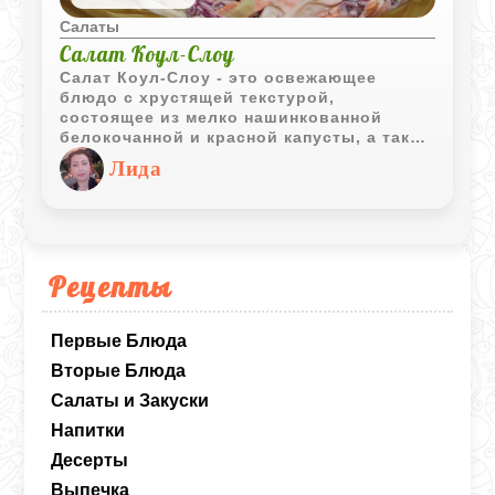
Салаты
Салат Коул-Слоу
Салат Коул-Слоу - это освежающее
блюдо с хрустящей текстурой,
состоящее из мелко нашинкованной
белокочанной и красной капусты, а также
моркови. Заправляется он майонезом
Лида
или уксусной заправкой. Коул-Слоу
часто подают в качестве гарнира к
различным мясным блюдам. Этот салат
богат витаминами и клетчаткой, что
делает его не только вкусным, но и
полезным.
Рецепты
Первые Блюда
Вторые Блюда
Салаты и Закуски
Напитки
Десерты
Выпечка