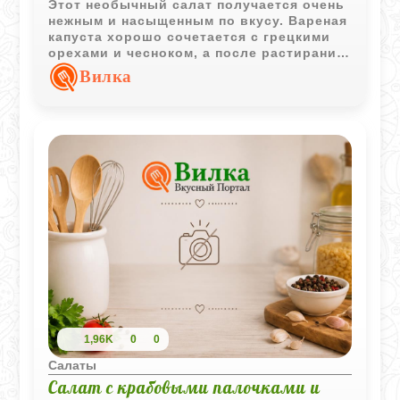
Этот необычный салат получается очень
нежным и насыщенным по вкусу. Вареная
капуста хорошо сочетается с грецкими
орехами и чесноком, а после растирания
масса становится почти кремовой и
Вилка
отлично подходит как холодная закуска.
1,96K
0
0
Салаты
Салат с крабовыми палочками и