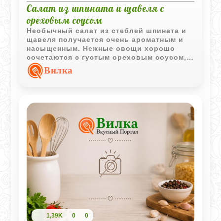
Салат из шпината и щавеля с
ореховым соусом
Необычный салат из стеблей шпината и
щавеля получается очень ароматным и
насыщенным. Нежные овощи хорошо
сочетаются с густым ореховым соусом,
чесноком и свежей зеленью, создавая
Вилка
яркий вкус с легкой кислинкой.
1,39K
0
0