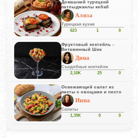
Домашний турецкий
патлыджанлы кебаб
Ализа
Турецкая кухня
623
1
0
Фруктовый коктейль -
Витаминный Шик
Дина
Съедобные коктейли
2,10K
25
0
Освежающий салат из
пасты с овощами и песто
Инна
Салаты
1,35K
0
0