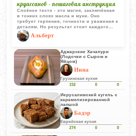
круассанов - пошаговая инструкция
Слоёное тесто - это магия, заключённая
в тонких слоях масла и муки. Оно
требует терпения, точности и уважения к
деталям. Но результат стоит каждого
усилия: воздушные, хрустящие
Альберт
круассаны с насыщенным вкусом,
которые невозможно сравнить с
магазинными аналогами. В этом рецепте
Аджарские Хачапури
я покажу, как шаг за шагом создать
(Лодочки с Сыром и
идеальное слоёное тесто, подходящее
Яйцом)
для круассанов, датских булочек и
Инна
других видов выпечки.
Грузинская кухня
152
0
0
Иерусалимский кугель с
карамелизированной
лапшой
Бадэр
Еврейская кухня
274
0
0