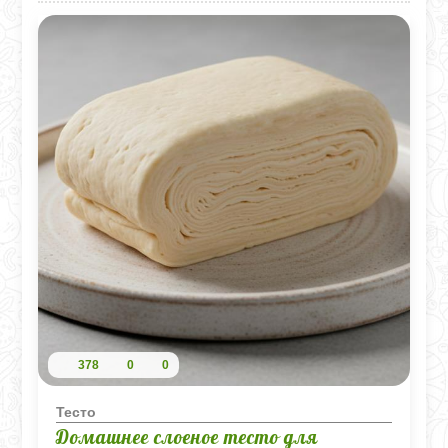
378
0
0
Тесто
Домашнее слоеное тесто для