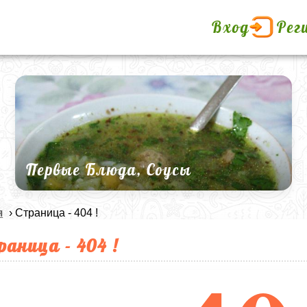
Вход
Рег
Первые Блюда, Соусы
я
› Страница - 404 !
раница - 404 !