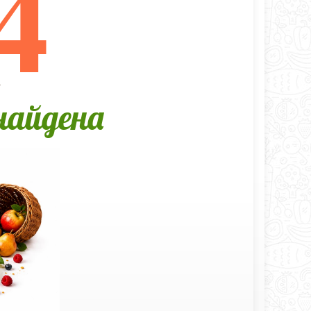
4
А
найдена