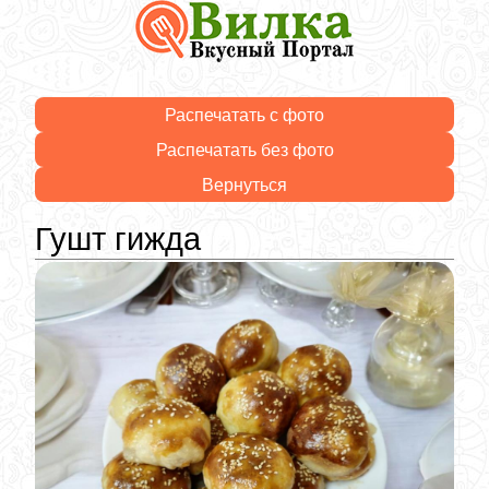
Распечатать с фото
Распечатать без фото
Вернуться
Гушт гижда