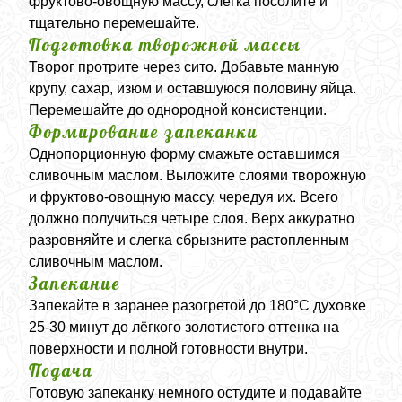
фруктово-овощную массу, слегка посолите и
тщательно перемешайте.
Подготовка творожной массы
Творог протрите через сито. Добавьте манную
крупу, сахар, изюм и оставшуюся половину яйца.
Перемешайте до однородной консистенции.
Формирование запеканки
Однопорционную форму смажьте оставшимся
сливочным маслом. Выложите слоями творожную
и фруктово-овощную массу, чередуя их. Всего
должно получиться четыре слоя. Верх аккуратно
разровняйте и слегка сбрызните растопленным
сливочным маслом.
Запекание
Запекайте в заранее разогретой до 180°C духовке
25-30 минут до лёгкого золотистого оттенка на
поверхности и полной готовности внутри.
Подача
Готовую запеканку немного остудите и подавайте