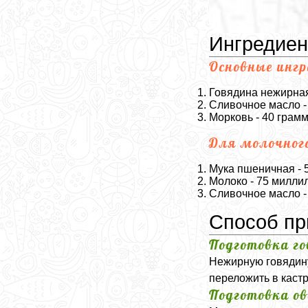
Ингредие
Основные инг
Говядина нежирная
Сливочное масло -
Морковь - 40 грам
Для молочного
Мука пшеничная - 
Молоко - 75 милли
Сливочное масло -
Способ пр
Подготовка г
Нежирную говядину 
переложить в кастр
Подготовка о