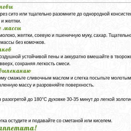
сновы
ерез сито или тщательно разомните до однородной консисте
 и желтки.
е массы
 молоко, желтки, соевую и пшеничную муку, сахар. Тщатель
 массы без комочков.
лков
воздушной устойчивой пены и аккуратно вмешайте в творож
вверх, сохраняя легкость смеси.
 выпеканию
му смажьте сливочным маслом и слегка посыпьте молотым
ленную массу и разровняйте поверхность.
 разогретой до 180°C духовке 30-35 минут до легкой золоти
гка остудите и подавайте со сметаной или киселем.
аппетита!