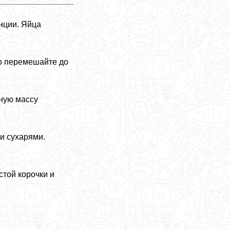
нции. Яйца
но перемешайте до
ную массу
и сухарями.
стой корочки и