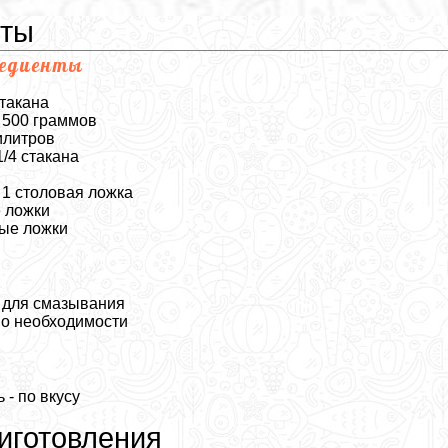
нты
редиенты
стакана
 500 граммов
илитров
/4 стакана
 1 столовая ложка
е ложки
вые ложки
 для смазывания
по необходимости
 - по вкусу
иготовления