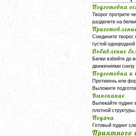
Подготовка о
Творог протрите ч
разделите на белки
Приготовлени
Соедините творог,
густой однородной
Добавление бе
Белки взбейте до 
движениями снизу 
Подготовка к
Противень или фор
Выложите подготов
Выпекание
Выпекайте пудинг в
плотной структуры.
Подача
Готовый пудинг сле
Приятного 