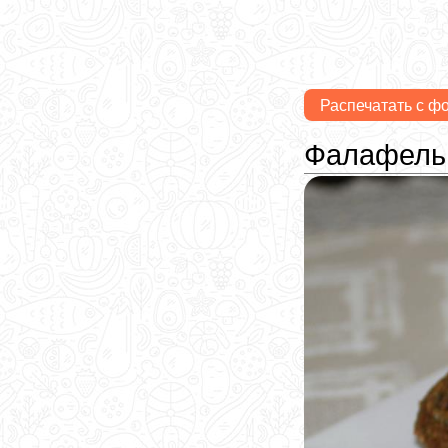
Распечатать с ф
Фалафель 