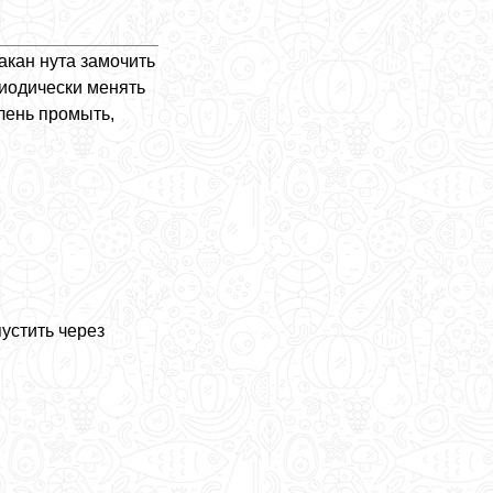
акан нута замочить
риодически менять
елень промыть,
пустить через