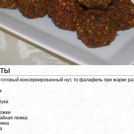
нты
 готовый консервированный нут, то фалафель при жарке ра
м
тука
ложки
чайная ложка
ожка
а