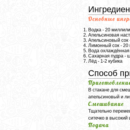
Ингредие
Основные инг
Водка - 20 миллил
Апельсиновая наст
Апельсиновый сок 
Лимонный сок - 20
Вода охлаждённая 
Сахарная пудра - 
Лёд - 1-2 кубика
Способ пр
Приготовлени
В стакане для сме
апельсиновый и ли
Смешивание
Тщательно перемеш
ситечко в высокий
Подача