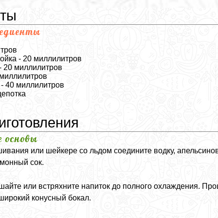
нты
редиенты
итров
ойка - 20 миллилитров
- 20 миллилитров
 миллилитров
- 40 миллилитров
щепотка
иготовления
е основы
шивания или шейкере со льдом соедините водку, апельсинов
монный сок.
айте или встряхните напиток до полного охлаждения. Про
 широкий конусный бокал.