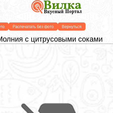
ото
Распечатать без фото
Вернуться
Молния с цитрусовыми соками