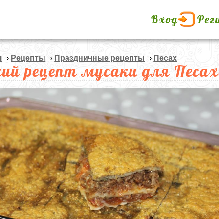
Вход
Рег
я
›
Рецепты
›
Праздничные рецепты
›
Песах
кий рецепт мусаки для Песа