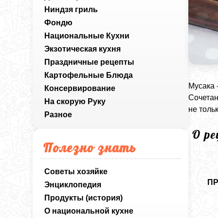
Ниндзя гриль
Фондю
Национальные Кухни
Экзотическая кухня
Праздничные рецепты
Картофельные Блюда
Мусака 
Консервирование
Сочетан
На скорую Руку
не толь
Разное
О р
Полезно знать
Советы хозяйке
П
Энциклопедия
Продукты (история)
О национальной кухне