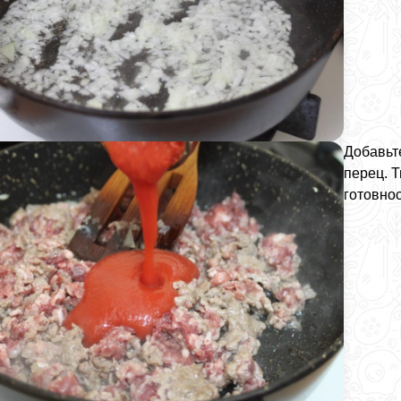
Добавьте
перец. 
готовнос