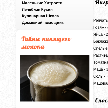
Инг
Маленькие Хитрости
Лечебная Кухня
Кулинарная Школа
Репчаты
Домашний помощник
Говяжий
Яйца - 
Тайны кипящего
Баклажа
молока
Спелые 
Растите
Томатна
Маца - 
Соль и 
Мацова
Спо