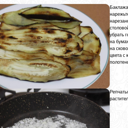
Баклажа
нарежьт
нарезан
столовой
убрать 
на бума
на сков
цвета с
полотен
Репчаты
растите