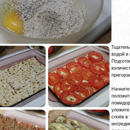
Тщатель
водой и
Подгото
количес
пригора
Начните
положит
помидор
уложите
слоёв в 
ингреди