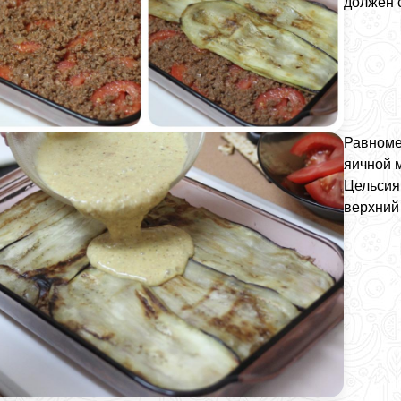
должен 
Равноме
яичной м
Цельсия 
верхний