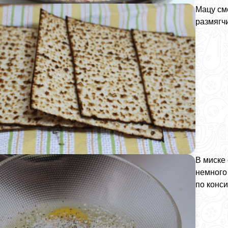
Мацу см
размягчи
В миске 
немного
по конс