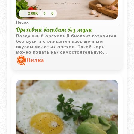
2,08K
0
0
Песах
Ореховый бисквит без муки
Воздушный ореховый бисквит готовится
без муки и отличается насыщенным
вкусом молотых орехов. Такой корж
можно подать как самостоятельную
выпечку или использовать как основу
Вилка
для тортов и десертов.