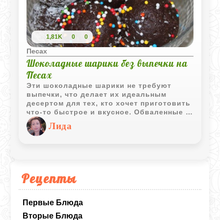
1,81K
0
0
Песах
Шоколадные шарики без выпечки на
Песах
Эти шоколадные шарики не требуют
выпечки, что делает их идеальным
десертом для тех, кто хочет приготовить
что-то быстрое и вкусное. Обваленные в
кокосовой стружке и цветном драже, они
Лида
не только восхитительно вкусны, но и
выглядят очень праздничном.
Рецепты
Первые Блюда
Вторые Блюда