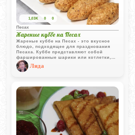
1,03K
0
0
Песах
Жареные куббе на Песах
Жареные куббе на Песах - это вкусное
блюдо, подходящее для празднования
Песаха. Куббе представляют собой
фаршированные шарики или котлетки,
традиционно приготовленные из теста на
Лида
основе муки из мацы, что соответствует
кошерным правилам Песаха. Начинка
обычно состоит из пряного мясного
фарша с добавлением ароматных специй
и иногда кедровых орешков.