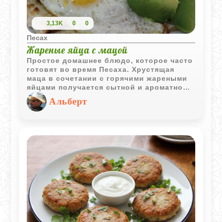
3,13K
0
0
Песах
Жареные яйца с мацой
Простое домашнее блюдо, которое часто
готовят во время Песаха. Хрустящая
маца в сочетании с горячими жареными
яйцами получается сытной и ароматной,
а щепотка корицы добавляет интересную
Альберт
вкусовую нотку.