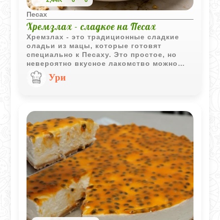
2,44K
0
0
Песах
Хремзлах - сладкое на Песах
Хремзлах - это традиционные сладкие
оладьи из мацы, которые готовят
специально к Песаху. Это простое, но
невероятно вкусное лакомство можно
превратить в настоящий праздничный
Ури
десерт с помощью правильной подачи.