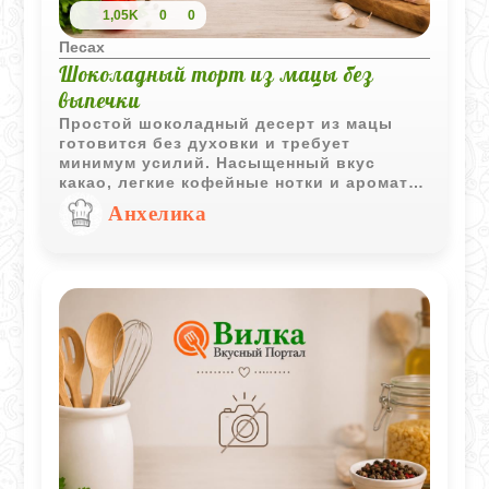
1,05K
0
0
Песах
Шоколадный торт из мацы без
выпечки
Простой шоколадный десерт из мацы
готовится без духовки и требует
минимум усилий. Насыщенный вкус
какао, легкие кофейные нотки и аромат
бренди делают этот торт интересным
Анхелика
вариантом для домашнего чаепития.