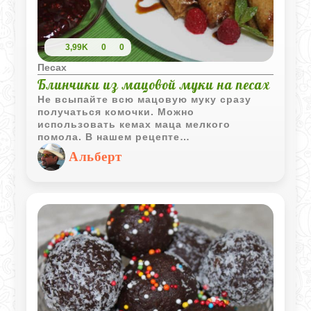
3,99K
0
0
Песах
Блинчики из мацовой муки на песах
Не всыпайте всю мацовую муку сразу
получаться комочки. Можно
использовать кемах маца мелкого
помола. В нашем рецепте
использовалась классическая мацовая
Альберт
мука.