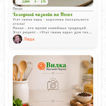
2,88K
0
175
Песах
Холодный чизкейк на Песах
Угат гвина кара - королева пасхального
стола!
Песах - это время семейных традиций.
Этот рецепт - «Угат гвина кара» для тех,
кто хочет приготовить роскошный
Лида
десерт, не включая духовку. Особенность
этого торта в его невероятно нежной,
почти муссовой текстуре. Главная
«изюминка» здесь - яркое покрытие из
пассифлоры. Её тропическая кислинка и
хрустящие семечки идеально дополняют
сладкий ванильный крем, создавая тот
самый ресторанный вкус прямо у вас
дома.