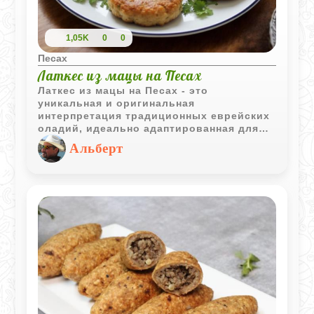
1,05K
0
0
Песах
Латкес из мацы на Песах
Латкес из мацы на Песах - это
уникальная и оригинальная
интерпретация традиционных еврейских
оладий, идеально адаптированная для
праздничного стола. Эти оладьи удачно
Альберт
сочетают в себе богатые вкусы и
вековые традиции, делая каждый Песах
по-настоящему особенным и
незабываемым. Попробуйте приготовить
латкес из мацы, чтобы убедиться,
насколько они вкусны, хрустящие
снаружи и мягкие внутри.