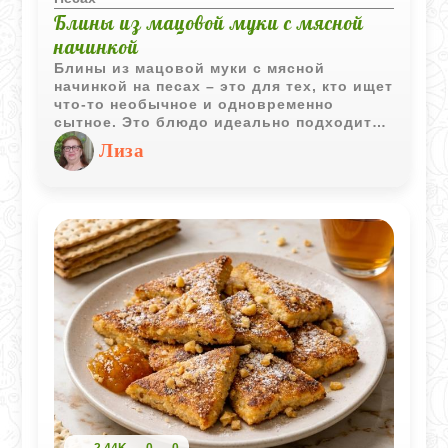
Блины из мацовой муки с мясной
начинкой
Блины из мацовой муки с мясной
начинкой на песах – это для тех, кто ищет
что-то необычное и одновременно
сытное. Это блюдо идеально подходит
как для семейного обеда, так и для
Лиза
уютного ужина в кругу близких. Блины из
мацовой муки - это не только вкусно, но
и интересно для тех, кто хочет
разнообразить свой рацион.
Уникальность рецепта заключается в
использовании мацовой муки, которая
придаёт блинам особую текстуру и
лёгкий ореховый вкус.