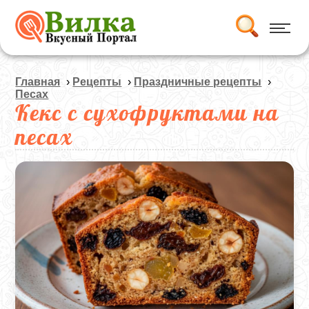
Главная
›
Рецепты
›
Праздничные рецепты
›
Песах
Кекс с сухофруктами на
песах