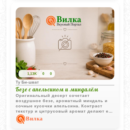
1,13K
0
0
Ту Би-шват
Безе с апельсином и миндалём
Оригинальный десерт сочетает
воздушное безе, ароматный миндаль и
сочные кусочки апельсина. Контраст
текстур и цитрусовый аромат делают его
интересным вариантом для праздничного
Вилка
чаепития.