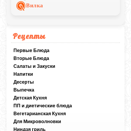
взбитого белка, а ликер дает тот самый
Вилка
тонкий аромат, который отличает десерт
из хорошего кафе от обычного
магазинного стаканчика. Главное -
заранее хорошенько охладите сливки,
тогда они взобьются буквально за пару
Рецепты
минут. Миндаль лучше брать
обжаренный, он ярче звучит на фоне
холодного крема.
Первые Блюда
Вторые Блюда
Салаты и Закуски
Напитки
Десерты
Выпечка
Детская Кухня
ПП и диетические блюда
Вегетарианская Кухня
Для Микроволновки
Ниндзя гриль