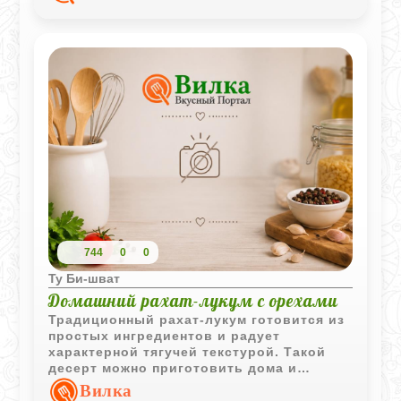
744
0
0
Ту Би-шват
Домашний рахат-лукум с орехами
Традиционный рахат-лукум готовится из
простых ингредиентов и радует
характерной тягучей текстурой. Такой
десерт можно приготовить дома и
дополнить любимыми орехами для более
Вилка
насыщенного вкуса.