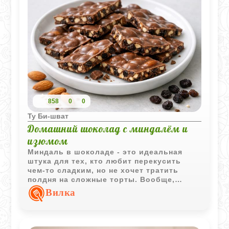
858
0
0
Ту Би-шват
Домашний шоколад с миндалём и
изюмом
Миндаль в шоколаде - это идеальная
штука для тех, кто любит перекусить
чем-то сладким, но не хочет тратить
полдня на сложные торты. Вообще,
сочетание молочного шоколада,
Вилка
хрустящего миндаля и тягучего изюма -
это вечная классика, которая никогда не
надоедает. На самом деле, такой
домашний шоколад получается намного