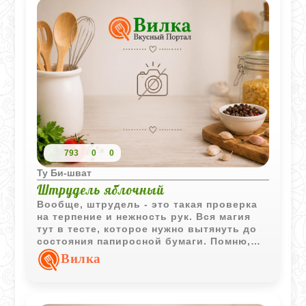
круче магазинных плиток, потому что вы
сами контролируете количество начинки.
Я обычно ломаю его на неровные
кусочки - так он выглядит более уютно и
по-домашнему. Главное тут - набраться
терпения и дождаться, пока он
полностью застынет в прохладном месте.
793
0
0
Ту Би-шват
Штрудель яблочный
Вообще, штрудель - это такая проверка
на терпение и нежность рук. Вся магия
тут в тесте, которое нужно вытянуть до
состояния папиросной бумаги. Помню,
как в первый раз страшно боялась его
Вилка
порвать, но полотенце реально спасает
ситуацию. А яблоки, когда они
смешиваются с ромом и корицей в
духовке, дают такой запах, что соседи