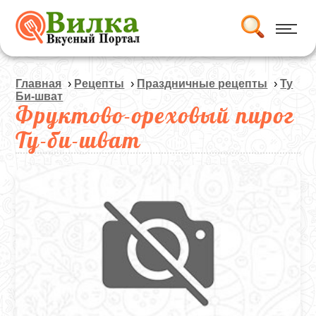
Главная
›
Рецепты
›
Праздничные рецепты
›
Ту
Би-шват
Фруктово-ореховый пирог
Ту-би-шват