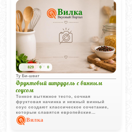
829
0
0
Ту Би-шват
Фруктовый штрудель с винным
соусом
Тонкое вытяжное тесто, сочная
фруктовая начинка и нежный винный
соус создают классическое сочетание,
которым славятся европейские
штрудели. Такой десерт станет
Вилка
украшением как семейного, так и
праздничного стола.