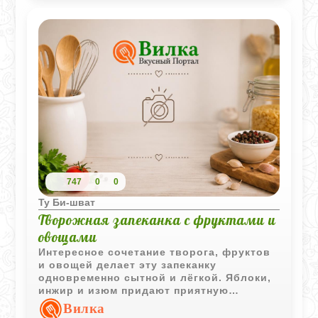
747
0
0
Ту Би-шват
Творожная запеканка с фруктами и
овощами
Интересное сочетание творога, фруктов
и овощей делает эту запеканку
одновременно сытной и лёгкой. Яблоки,
инжир и изюм придают приятную
сладость, а морковь и шпинат
Вилка
добавляют яркость и пользу.