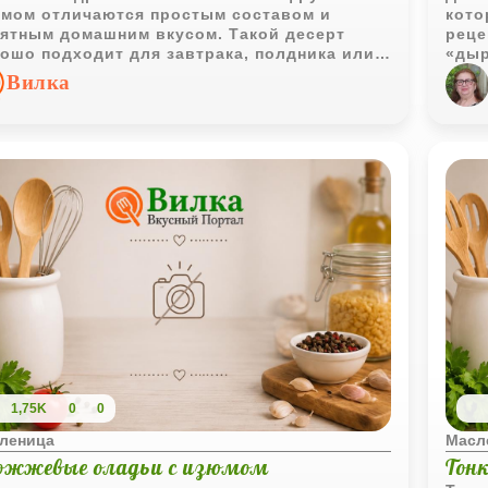
мом отличаются простым составом и
кото
ятным домашним вкусом. Такой десерт
реце
ошо подходит для завтрака, полдника или
«дыр
пития.
вани
Вилка
1,75K
0
0
леница
Масл
ожжевые оладьи с изюмом
Тон