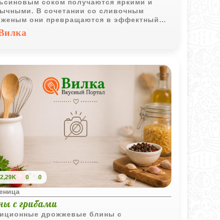
ьсиновым соком получаются яркими и
ычными. В сочетании со сливочным
женым они превращаются в эффектный
рт, который подойдёт как для семейного
Вилка
ития, так и для праздничной подачи.
2,29K
0
0
еница
ны с грибами
иционные дрожжевые блины с