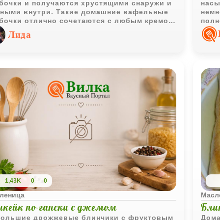
бочки и получаются хрустящими снаружи и
насы
ными внутри. Такие домашние вафельные
немн
бочки отлично сочетаются с любым кремом
полн
одходят как для семейного чаепития, так и
блин
Лида
 праздничного десерта.
подх
праз
1,43K
0
0
леница
Масл
нкейк по-гански с джемом
Бли
ольшие дрожжевые блинчики с фруктовым
Дома