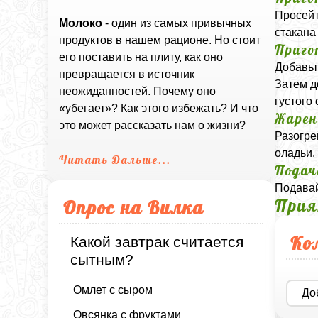
Просейт
Молоко
- один из самых привычных
стакана
продуктов в нашем рационе. Но стоит
Приго
его поставить на плиту, как оно
Добавьт
превращается в источник
Затем д
неожиданностей. Почему оно
густого
«убегает»? Как этого избежать? И что
Жарен
это может рассказать нам о жизни?
Разогре
оладьи.
Читать Дальше...
Подач
Подавай
Прия
Опрос на Вилка
Ко
Какой завтрак считается
сытным?
Омлет с сыром
До
Овсянка с фруктами