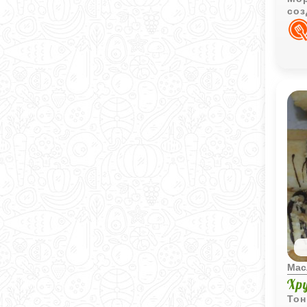
соз
лёг
апп
Мас
Хр
Тон