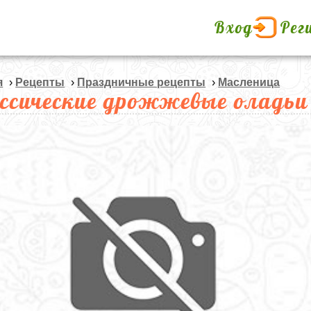
Вход
Рег
я
›
Рецепты
›
Праздничные рецепты
›
Масленица
ссические дрожжевые оладьи