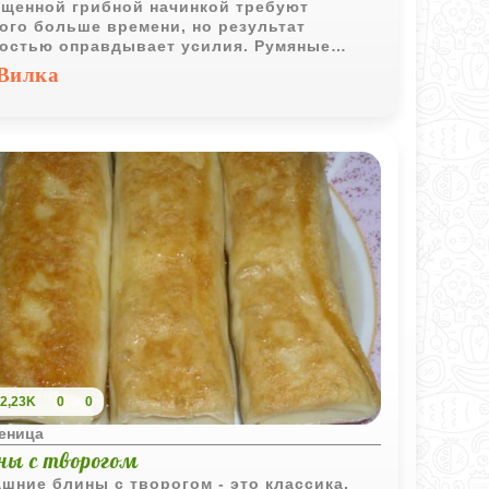
щенной грибной начинкой требуют
ого больше времени, но результат
остью оправдывает усилия. Румяные
чики с ароматными грибами отлично
Вилка
одят как для семейного обеда, так и для
дничного стола.
2,23K
0
0
еница
ны с творогом
шние блины с творогом - это классика,