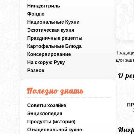
Ниндзя гриль
Фондю
Национальные Кухни
Экзотическая кухня
Праздничные рецепты
Картофельные Блюда
Традици
Консервирование
для зав
На скорую Руку
Разное
О р
Полезно знать
ПР
Советы хозяйке
Энциклопедия
Продукты (история)
Инг
О национальной кухне