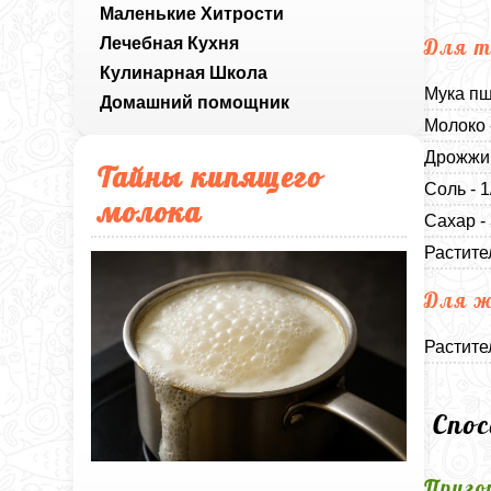
Маленькие Хитрости
Лечебная Кухня
Для т
Кулинарная Школа
Мука пш
Домашний помощник
Молоко 
Дрожжи 
Тайны кипящего
Соль - 
молока
Сахар -
Растите
Для ж
Растите
Спо
Приго