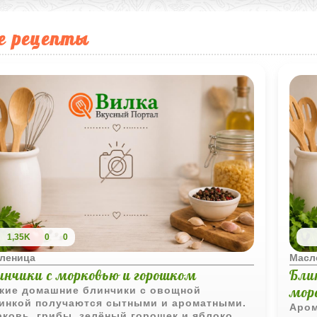
е рецепты
1,35K
0
0
леница
Масл
инчики с морковью и горошком
Бли
мор
кие домашние блинчики с овощной
инкой получаются сытными и ароматными.
Аром
ковь, грибы, зелёный горошек и яблоко