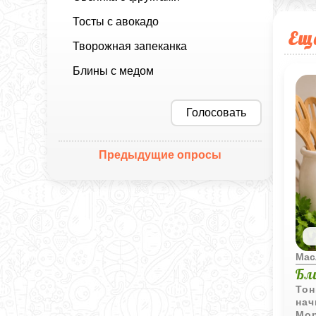
Тосты с авокадо
Ещ
Творожная запеканка
Блины с медом
Голосовать
Предыдущие опросы
Мас
Бл
Тон
нач
Мор