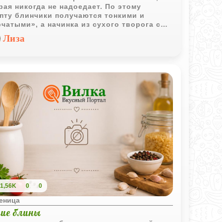
рая никогда не надоедает. По этому
пту блинчики получаются тонкими и
чатыми», а начинка из сухого творога с
лью остается нежной и ароматной.
Лиза
1,56K
0
0
еница
кие блины