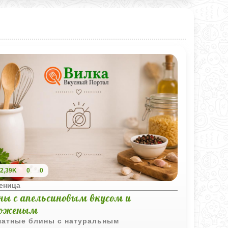
2,39K
0
0
еница
ны с апельсиновым вкусом и
оженым
атные блины с натуральным