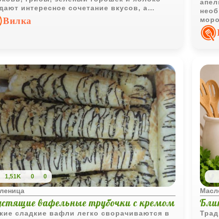
апел
дают интересное сочетание вкусов, а
необ
кий овощной соус делает блюдо особенно
Вилка
моро
етитным.
десе
чаеп
1,51K
0
0
леница
Масл
устящие вафельные трубочки с кремом
Бли
кие сладкие вафли легко сворачиваются в
Трад