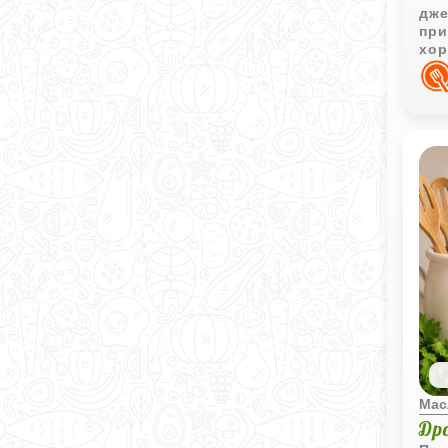
дже
при
хор
чае
Мас
Др