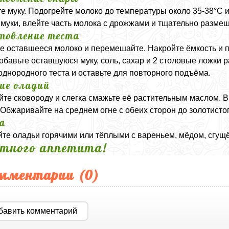
е муку. Подогрейте молоко до температуры около 35-38°C и
 муки, влейте часть молока с дрожжами и тщательно размеш
товление теста
е оставшееся молоко и перемешайте. Накройте ёмкость и п
обавьте оставшуюся муку, соль, сахар и 2 столовые ложки
 однородного теста и оставьте для повторного подъёма.
ие оладий
йте сковороду и слегка смажьте её растительным маслом.
 Обжаривайте на среднем огне с обеих сторон до золотистог
а
те оладьи горячими или тёплыми с вареньем, мёдом, сгущ
тного аппетита!
мментарии (
0
)
бавить комментарий