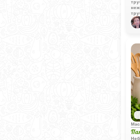
тру
неж
тру
и п
для
Мас
Па
Неб