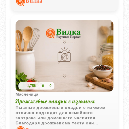
Вилка
служит идеальной основой для мягкого и
нежного теста, которое не черствеет.
Лимонная цедра добавляет ту самую
свежую нотку, которая превращает
простые жареные шарики в изысканное
лакомство. Это отличный способ
попробовать что-то новое и необычное,
когда привычные сырники уже приелись.
1,75K
0
0
Масленица
Дрожжевые оладьи с изюмом
Пышные дрожжевые оладьи с изюмом
отлично подходят для семейного
завтрака или домашнего чаепития.
Благодаря дрожжевому тесту они
получаются воздушными, а сладкий