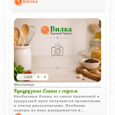
Вилка
изюм делает вкус особенно приятным.
1,81K
0
0
Масленица
Кукурузные блины с соусом
Необычные блины из смеси пшеничной и
кукурузной муки получаются ароматными
и слегка рассыпчатыми. Особенно
хорошо их вкус раскрывается в
сочетании с насыщенным шотландским