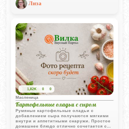
сухого творога с ванилью остается
Лиза
нежной и ароматной.
1,82K
0
0
Масленица
Картофельные оладьи с сыром
Румяные картофельные оладьи с
добавлением сыра получаются мягкими
внутри и аппетитными снаружи. Простое
домашнее блюдо отлично сочетается со