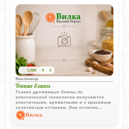
1,56K
0
0
Масленица
Тонкие блины
Тонкие дрожжевые блины по
классической технологии получаются
эластичными, ароматными и с красивым
золотистым оттенком. Они отлично
подходят как для самостоятельной
Вилка
подачи, так и для разнообразных
начинок.