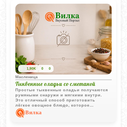
1,90K
0
0
Масленица
Тыквенные оладьи со сметаной
Простые тыквенные оладьи получаются
румяными снаружи и мягкими внутри.
Это отличный способ приготовить
лёгкое овощное блюдо, которое
одинаково хорошо подходит для
Вилка
завтрака, перекуса или ужина.