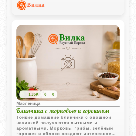
сметаной и подходит как для обеда, так и
Вилка
для ужина.
1,35K
0
0
Масленица
Блинчики с морковью и горошком
Тонкие домашние блинчики с овощной
начинкой получаются сытными и
ароматными. Морковь, грибы, зелёный
горошек и яблоко создают интересное