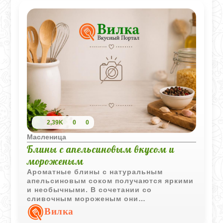
2,39K
0
0
Масленица
Блины с апельсиновым вкусом и
мороженым
Ароматные блины с натуральным
апельсиновым соком получаются яркими
и необычными. В сочетании со
сливочным мороженым они
превращаются в эффектный десерт,
Вилка
который подойдёт как для семейного