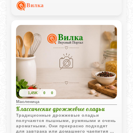
сочетание вкусов, а лёгкий овощной
Вилка
соус делает блюдо особенно
аппетитным.
1,45K
0
0
Масленица
Классические дрожжевые оладьи
Традиционные дрожжевые оладьи
получаются пышными, румяными и очень
ароматными. Они прекрасно подходят
для завтрака или домашнего чаепития и