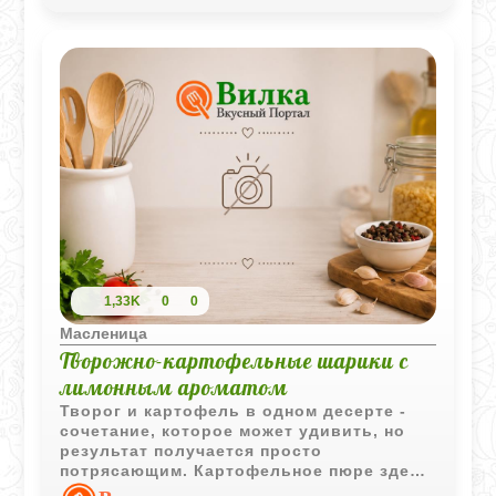
чаепития, так и для праздничной подачи.
1,33K
0
0
Масленица
Творожно-картофельные шарики с
лимонным ароматом
Творог и картофель в одном десерте -
сочетание, которое может удивить, но
результат получается просто
потрясающим. Картофельное пюре здесь
не дает своего привычного вкуса, а