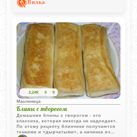
Вилка
масляным соусом на основе коричневого
сахара и сливок.
2,24K
0
0
Масленица
Блины с творогом
Домашние блины с творогом - это
классика, которая никогда не надоедает.
По этому рецепту блинчики получаются
тонкими и «дырчатыми», а начинка из