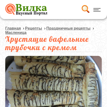
Главная
›
Рецепты
›
Праздничные рецепты
›
Масленица
Хрустящие вафельные
трубочки с кремом