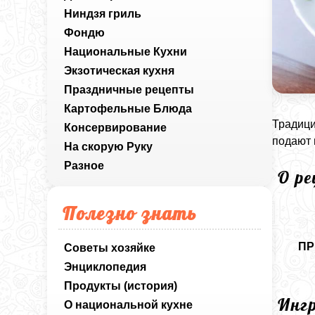
Ниндзя гриль
Фондю
Национальные Кухни
Экзотическая кухня
Праздничные рецепты
Картофельные Блюда
Традици
Консервирование
подают 
На скорую Руку
Разное
О р
Полезно знать
ПР
Советы хозяйке
Энциклопедия
Продукты (история)
Инг
О национальной кухне