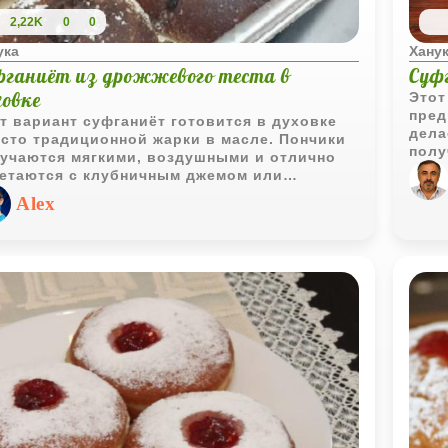
2,22K
0
0
ука
Хану
фганиёт из дрожжевого теста в
Суф
ховке
Этот
пред
т вариант суфганиёт готовится в духовке
дела
сто традиционной жарки в масле. Пончики
полу
учаются мягкими, воздушными и отлично
соче
етаются с клубничным джемом или
бимым вареньем.
Alex