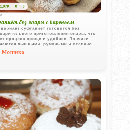
1,07K
0
0
ка
ганиёт без опары с вареньем
 вариант суфганиёт готовится без
варительного приготовления опары, что
ет процесс проще и удобнее. Пончики
чаются пышными, румяными и отлично
таются с любым вареньем или джемом.
Мошико