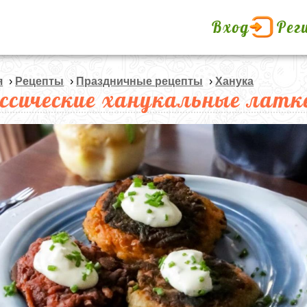
Вход
Рег
я
›
Рецепты
›
Праздничные рецепты
›
Ханука
ссические ханукальные латк