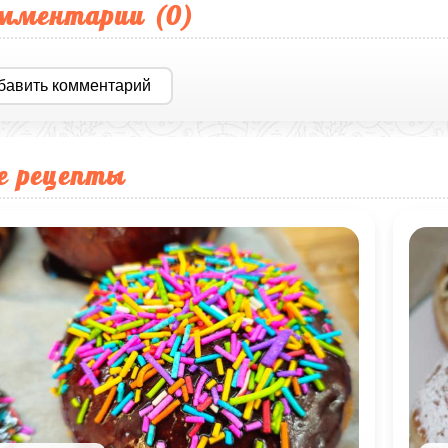
мментарии (
0
)
бавить комментарий
е рецепты