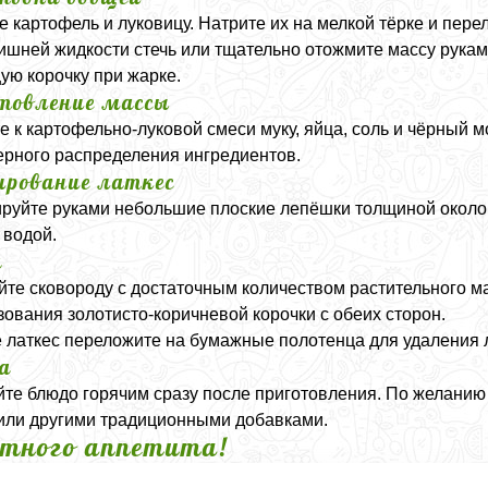
е картофель и луковицу. Натрите их на мелкой тёрке и пере
ишней жидкости стечь или тщательно отожмите массу рукам
ую корочку при жарке.
товление массы
е к картофельно-луковой смеси муку, яйца, соль и чёрный
рного распределения ингредиентов.
рование латкес
уйте руками небольшие плоские лепёшки толщиной около 1
 водой.
а
йте сковороду с достаточным количеством растительного м
зования золотисто-коричневой корочки с обеих сторон.
 латкес переложите на бумажные полотенца для удаления 
а
те блюдо горячим сразу после приготовления. По желанию
или другими традиционными добавками.
тного аппетита!