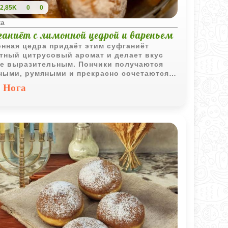
2,85K
0
0
ка
ганиёт с лимонной цедрой и вареньем
нная цедра придаёт этим суфганиёт
тный цитрусовый аромат и делает вкус
е выразительным. Пончики получаются
ыми, румяными и прекрасно сочетаются с
й фруктовой начинкой.
Нога