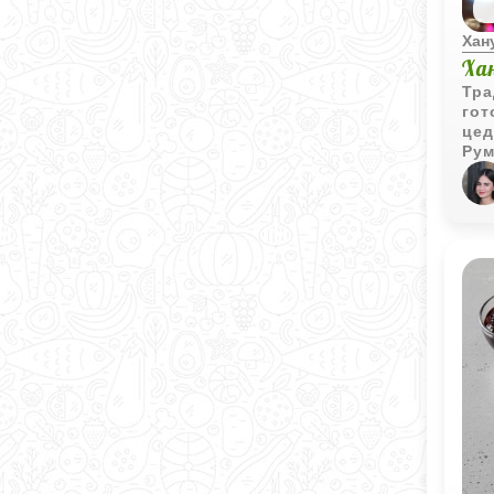
Хан
Ха
Тра
гот
цед
Рум
укр
люб