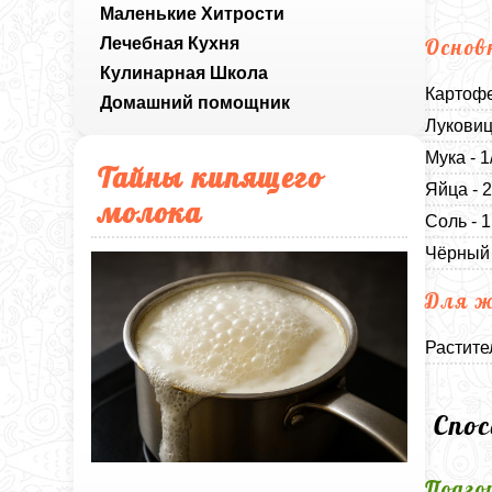
Маленькие Хитрости
Лечебная Кухня
Основ
Кулинарная Школа
Картофе
Домашний помощник
Луковиц
Мука - 1
Тайны кипящего
Яйца - 
молока
Соль - 
Чёрный 
Для 
Растите
Спо
Подго