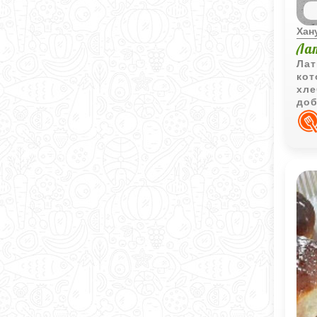
Хан
Лат
Лат
кот
хле
доб
зав
сто
блю
зна