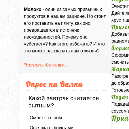
Очистит
Молоко
- один из самых привычных
Дайте л
продуктов в нашем рационе. Но стоит
хрустящ
его поставить на плиту, как оно
Приго
превращается в источник
Добавьт
неожиданностей. Почему оно
равноме
«убегает»? Как этого избежать? И что
Форми
это может рассказать нам о жизни?
Сформир
смочить
Читать Дальше...
Жарк
Разогре
Опрос на Вилка
до обра
Готовые
Подач
Какой завтрак считается
Подавай
сытным?
соусом 
Прия
Омлет с сыром
Овсянка с фруктами