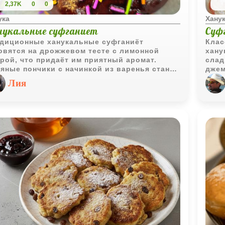
2,37K
0
0
ука
Хану
нукальные суфганиет
Суф
диционные ханукальные суфганиёт
Клас
овятся на дрожжевом тесте с лимонной
хану
рой, что придаёт им приятный аромат.
слад
яные пончики с начинкой из варенья станут
джем
ашением праздничного стола и порадуют
саха
Лия
ителей домашней выпечки.