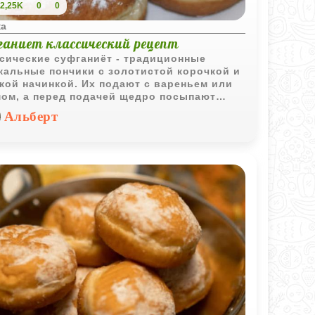
2,25K
0
0
ка
ганиет классический рецепт
сические суфганиёт - традиционные
кальные пончики с золотистой корочкой и
кой начинкой. Их подают с вареньем или
ом, а перед подачей щедро посыпают
рной пудрой.
Альберт