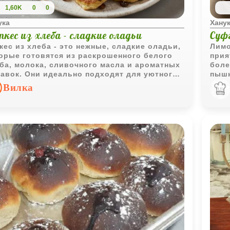
1,60K
0
0
ука
Хану
кес из хлеба - сладкие оладьи
Суф
кес из хлеба - это нежные, сладкие оладьи,
Лимо
орые готовятся из раскрошенного белого
прия
ба, молока, сливочного масла и ароматных
боле
авок. Они идеально подходят для уютного
пышн
трака, полдника или даже праздничного
любо
Вилка
ла, особенно на Хануку, когда жареные
да приобретают особое символическое
чение.