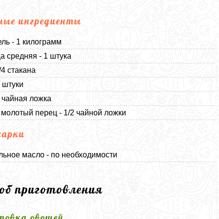
ные ингредиенты
ль - 1 килограмм
а средняя - 1 штука
/4 стакана
2 штуки
1 чайная ложка
молотый перец - 1/2 чайной ложки
жарки
льное масло - по необходимости
соб приготовления
товка овощей