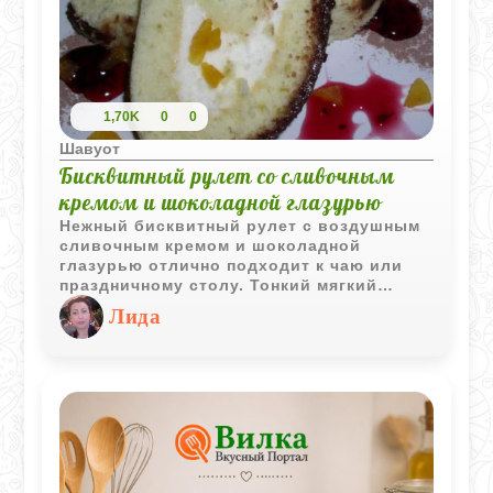
1,70K
0
0
Шавуот
Бисквитный рулет со сливочным
кремом и шоколадной глазурью
Нежный бисквитный рулет с воздушным
сливочным кремом и шоколадной
глазурью отлично подходит к чаю или
праздничному столу. Тонкий мягкий
бисквит легко сворачивается, а
Лида
сочетание сливок и шоколада делает
десерт особенно уютным и домашним.