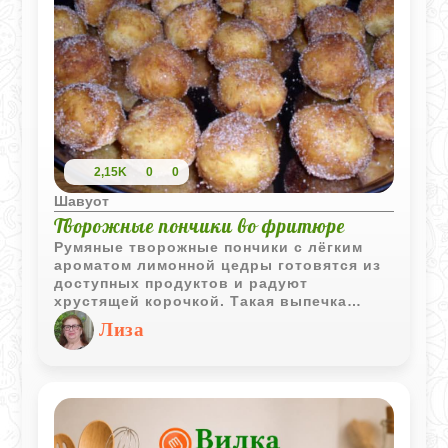
2,15K
0
0
Шавуот
Творожные пончики во фритюре
Румяные творожные пончики с лёгким
ароматом лимонной цедры готовятся из
доступных продуктов и радуют
хрустящей корочкой. Такая выпечка
отлично подходит для семейного
Лиза
чаепития и получается большой
порцией.