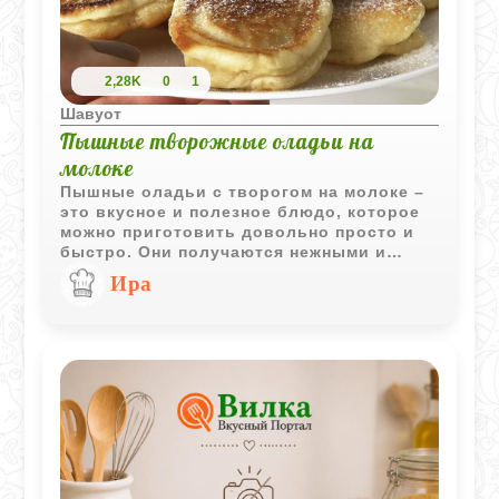
2,28K
0
1
Шавуот
Пышные творожные оладьи на
молоке
Пышные оладьи с творогом на молоке –
это вкусное и полезное блюдо, которое
можно приготовить довольно просто и
быстро. Они получаются нежными и
воздушными, идеальными для завтрака
Ира
или перекуса. Подавать их можно с
джемом, медом или сгущенным молоком
для дополнительного вкуса.