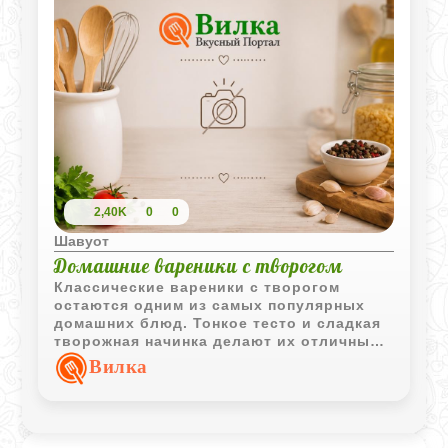
свою форму. В сочетании с пышным
сливочным кремом и свежими фруктами
получается идеальный домашний десерт
для любого повода.
2,40K
0
0
Шавуот
Домашние вареники с творогом
Классические вареники с творогом
остаются одним из самых популярных
домашних блюд. Тонкое тесто и сладкая
творожная начинка делают их отличным
вариантом для завтрака, обеда или
Вилка
уютного семейного ужина.