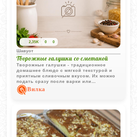
2,35K
0
0
Шавуот
Творожные галушки со сметаной
Творожные галушки - традиционное
домашнее блюдо с мягкой текстурой и
приятным сливочным вкусом. Их можно
подать сразу после варки или
дополнительно запечь со сметаной до
Вилка
аппетитной румяной корочки.