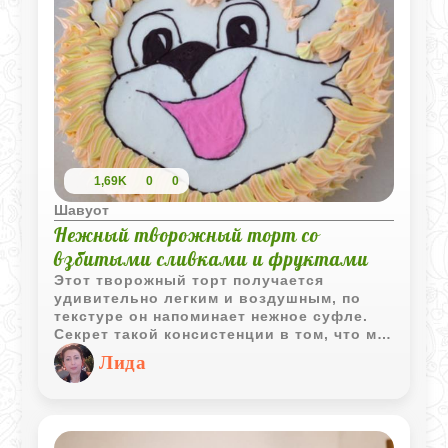
1,69K
0
0
Шавуот
Нежный творожный торт со
взбитыми сливками и фруктами
Этот творожный торт получается
удивительно легким и воздушным, по
текстуре он напоминает нежное суфле.
Секрет такой консистенции в том, что мы
отдельно взбиваем белки и очень
Лида
бережно соединяем их с основной
массой. Самое важное в этом рецепте -
набраться терпения и дать коржу
полностью остыть прямо в духовке, не
вынимая его сразу, чтобы он сохранил