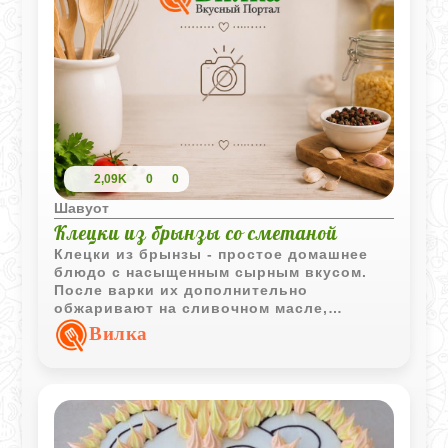
2,09K
0
0
Шавуот
Клецки из брынзы со сметаной
Клецки из брынзы - простое домашнее
блюдо с насыщенным сырным вкусом.
После варки их дополнительно
обжаривают на сливочном масле,
благодаря чему появляется аппетитная
Вилка
золотистая корочка.