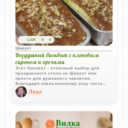
1,42K
0
0
Шавуот
Воздушный бисквит с кленовым
сиропом и орехами
Этот бисквит - отличный выбор для
праздничного стола на Шавуот или
просто для душевного чаепития.
Благодаря апельсиновому соку тесто
получается очень нежным и ароматным, а
Лида
кленовый сироп, которым пирог
поливается сразу из духовки, делает его
сочным и придает благородную
сладость. Хрустящие грецкие орехи
сверху идеально дополняют мягкую
текстуру. Готовится он легко, а пахнет на
всю кухню просто волшебно.