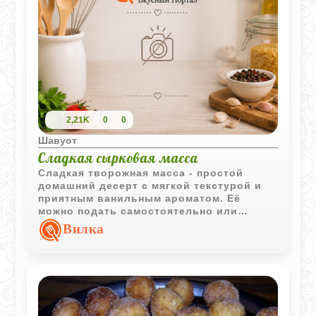
2,21K
0
0
Шавуот
Сладкая сырковая масса
Сладкая творожная масса - простой
домашний десерт с мягкой текстурой и
приятным ванильным ароматом. Её
можно подать самостоятельно или
дополнить ягодами, орехами и другими
Вилка
любимыми добавками.