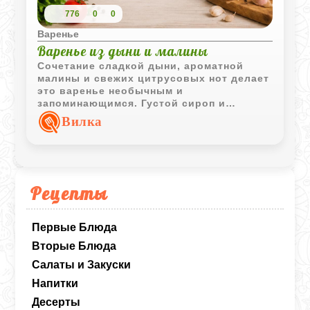
776
0
0
Варенье
Варенье из дыни и малины
Сочетание сладкой дыни, ароматной
малины и свежих цитрусовых нот делает
это варенье необычным и
запоминающимся. Густой сироп и
кусочки фруктов отлично подходят для
Вилка
домашнего чаепития.
Рецепты
Первые Блюда
Вторые Блюда
Салаты и Закуски
Напитки
Десерты