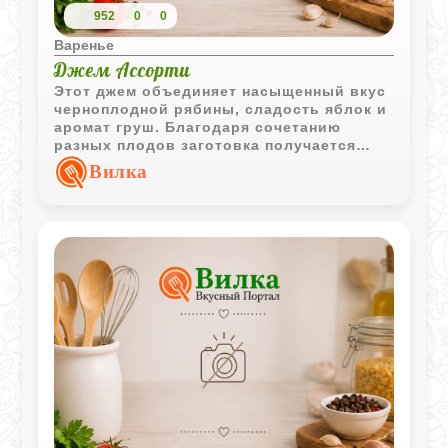
952
0
0
Варенье
Джем Ассорти
Этот джем объединяет насыщенный вкус
черноплодной рябины, сладость яблок и
аромат груш. Благодаря сочетанию
разных плодов заготовка получается
густой, яркой и очень выразительной.
Вилка