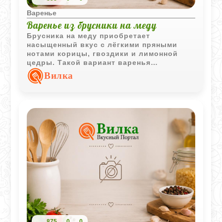
Варенье
Варенье из брусники на меду
Брусника на меду приобретает
насыщенный вкус с лёгкими пряными
нотами корицы, гвоздики и лимонной
цедры. Такой вариант варенья
отличается выразительным ароматом и
Вилка
хорошо сочетается с горячими
напитками.
875
0
0