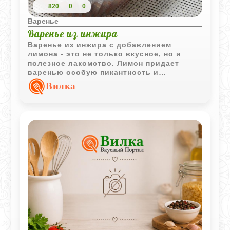
820
0
0
Варенье
Варенье из инжира
Варенье из инжира с добавлением
лимона - это не только вкусное, но и
полезное лакомство. Лимон придает
варенью особую пикантность и
свежесть, а инжир обогащает его
Вилка
полезными витаминами и
микроэлементами. Такое варенье станет
отличным дополнением к чаю или
десерту, а также поможет укрепить
иммунитет в холодное время года.