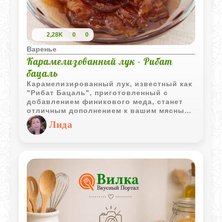
2,28K
0
0
Варенье
Карамелизованный лук - Рибат
бацаль
Карамелизированный лук, известный как
"Рибат Бацаль", приготовленный с
добавлением финикового меда, станет
отличным дополнением к вашим мясным
блюдам, придавая им неповторимый
Лида
вкус и аромат.