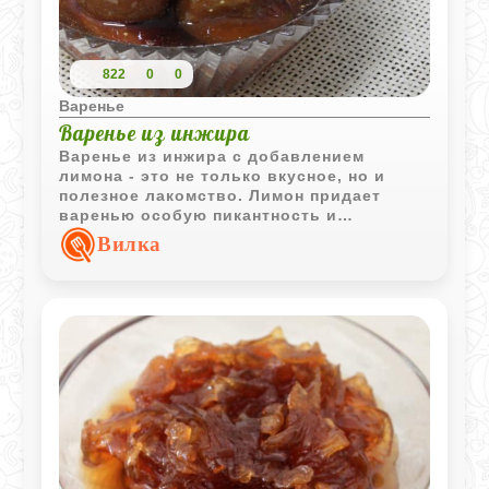
822
0
0
Варенье
Варенье из инжира
Варенье из инжира с добавлением
лимона - это не только вкусное, но и
полезное лакомство. Лимон придает
варенью особую пикантность и
свежесть, а инжир обогащает его
Вилка
полезными витаминами и
микроэлементами. Такое варенье станет
отличным дополнением к чаю или
десерту, а также поможет укрепить
иммунитет в холодное время года.