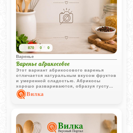
870
0
0
Варенье
Варенье абрикосовое
Этот вариант абрикосового варенья
отличается натуральным вкусом фруктов
и умеренной сладостью. Абрикосы
хорошо развариваются, образуя густую
ароматную массу без длительной варки.
Вилка