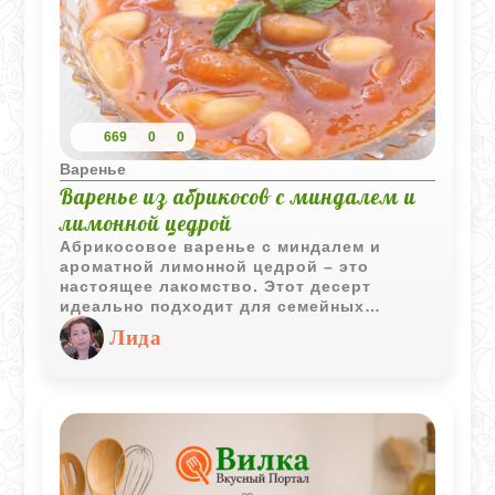
669
0
0
Варенье
Варенье из абрикосов с миндалем и
лимонной цедрой
Абрикосовое варенье с миндалем и
ароматной лимонной цедрой – это
настоящее лакомство. Этот десерт
идеально подходит для семейных
завтраков, украшения выпечки или
Лида
просто как сладкое дополнение к чаю.
Миндаль придает варенью изысканный
вкус, а лимонная цедра – особенный
аромат.