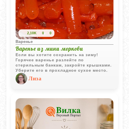
2,10K
0
0
Варенье
Варенье из мини моркови
Если вы хотите сохранить на зиму!
Горячее варенье разлейте по
стерильным банкам, закройте крышками.
Уберите его в прохладное сухое место.
Лиза