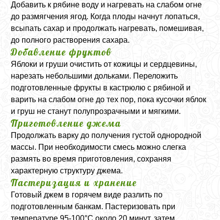
Добавить к рябине воду и нагревать на слабом огне
до размягчения ягод. Когда плоды начнут лопаться,
всыпать сахар и продолжать нагревать, помешивая,
до полного растворения сахара.
Добавление фруктов
Яблоки и груши очистить от кожицы и сердцевины,
нарезать небольшими дольками. Переложить
подготовленные фрукты в кастрюлю с рябиной и
варить на слабом огне до тех пор, пока кусочки яблок
и груш не станут полупрозрачными и мягкими.
Приготовление джема
Продолжать варку до получения густой однородной
массы. При необходимости смесь можно слегка
размять во время приготовления, сохраняя
характерную структуру джема.
Пастеризация и хранение
Готовый джем в горячем виде разлить по
подготовленным банкам. Пастеризовать при
температуре 95-100°C около 20 минут, затем