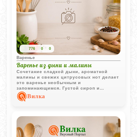
776
0
0
Варенье
Варенье из дыни и малины
Сочетание сладкой дыни, ароматной
малины и свежих цитрусовых нот делает
это варенье необычным и
запоминающимся. Густой сироп и
кусочки фруктов отлично подходят для
Вилка
домашнего чаепития.