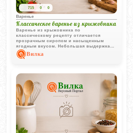
715
0
0
Варенье
Классическое варенье из крыжовника
Варенье из крыжовника по
классическому рецепту отличается
прозрачным сиропом и насыщенным
ягодным вкусом. Небольшая выдержка
ягод перед варкой помогает сохранить
Вилка
их форму и сделать результат особенно
удачным.