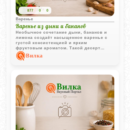
877
0
0
Варенье
Варенье из дыни и бананов
Необычное сочетание дыни, бананов и
лимона создаёт насыщенное варенье с
густой консистенцией и ярким
фруктовым ароматом. Такой десерт
хорошо подходит к чаю, тостам и
Вилка
домашней выпечке.