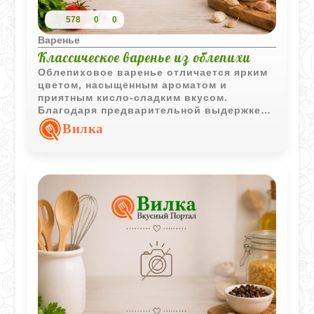
578
0
0
Варенье
Классическое варенье из облепихи
Облепиховое варенье отличается ярким
цветом, насыщенным ароматом и
приятным кисло-сладким вкусом.
Благодаря предварительной выдержке
ягод в сиропе они хорошо
Вилка
пропитываются и сохраняют свою
структуру.