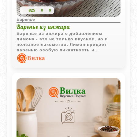
825
0
0
Варенье
Варенье из инжира
Варенье из инжира с добавлением
лимона - это не только вкусное, но и
полезное лакомство. Лимон придает
варенью особую пикантность и
свежесть, а инжир обогащает его
Вилка
полезными витаминами и
микроэлементами. Такое варенье станет
отличным дополнением к чаю или
десерту, а также поможет укрепить
иммунитет в холодное время года.