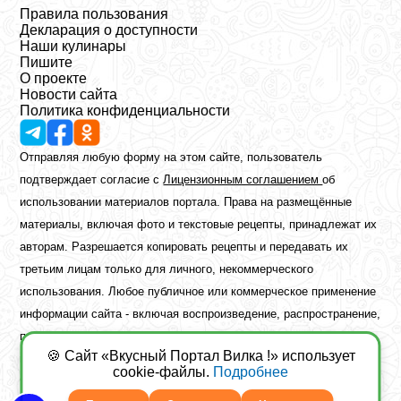
Правила пользования
Декларация о доступности
Наши кулинары
Пишите
О проекте
Новости сайта
Политика конфиденциальности
Отправляя любую форму на этом сайте, пользователь
подтверждает согласие с
Лицензионным соглашением
об
использовании материалов портала. Права на размещённые
материалы, включая фото и текстовые рецепты, принадлежат их
авторам. Разрешается копировать рецепты и передавать их
третьим лицам только для личного, некоммерческого
использования. Любое публичное или коммерческое применение
информации сайта - включая воспроизведение, распространение,
публикацию или обработку - возможно лишь при наличии
🍪 Сайт «Вкусный Портал Вилка !» использует
предварительного письменного разрешения правообладателя.
cookie-файлы.
Подробнее
Copyright ©2026 Вкусный Портал Вилка