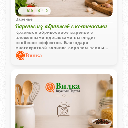
819
0
0
Варенье
Варенье из абрикосов с косточками
Красивое абрикосовое варенье с
вложенными ядрышками выглядит
особенно эффектно. Благодаря
многократной заливке сиропом плоды
сохраняют форму и хорошо
Вилка
пропитываются сладким сиропом.