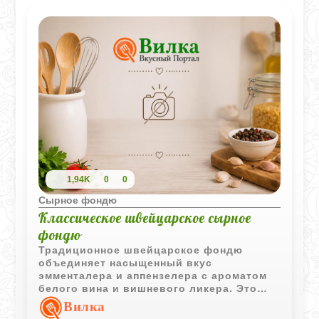
1,94K
0
0
Сырное фондю
Классическое швейцарское сырное
фондю
Традиционное швейцарское фондю
объединяет насыщенный вкус
эмменталера и аппензелера с ароматом
белого вина и вишневого ликера. Это
блюдо создаёт атмосферу уютного
Вилка
застолья и отлично подходит для