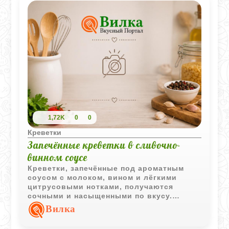
1,72K
0
0
Креветки
Запечённые креветки в сливочно-
винном соусе
Креветки, запечённые под ароматным
соусом с молоком, вином и лёгкими
цитрусовыми нотками, получаются
сочными и насыщенными по вкусу.
Блюдо подойдёт как для семейного
Вилка
ужина, так и для праздничной подачи.