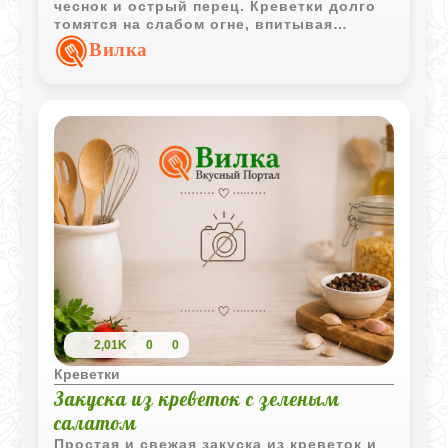
чеснок и острый перец. Креветки долго
томятся на слабом огне, впитывая
аромат специй и овощей.
Вилка
2,01K
0
0
Креветки
Закуска из креветок с зеленым
салатом
Простая и свежая закуска из креветок и