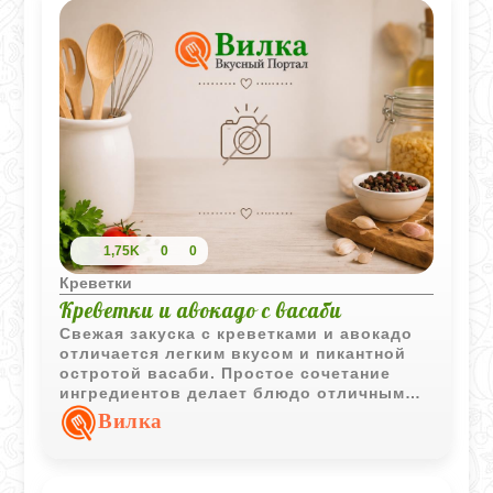
1,75K
0
0
Креветки
Креветки и авокадо с васаби
Свежая закуска с креветками и авокадо
отличается легким вкусом и пикантной
остротой васаби. Простое сочетание
ингредиентов делает блюдо отличным
вариантом для праздничного стола или
Вилка
фуршета.