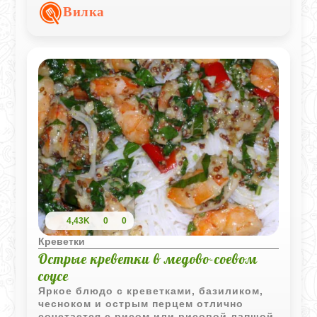
выразительный вкус морепродуктов.
Вилка
4,43K
0
0
Креветки
Острые креветки в медово-соевом
соусе
Яркое блюдо с креветками, базиликом,
чесноком и острым перцем отлично
сочетается с рисом или рисовой лапшой.