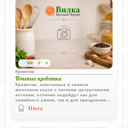
958
0
0
Креветки
Печеные креветки
Креветки, запеченные в нежном
молочном соусе с легкими цитрусовыми
нотками, отлично подойдут как для
семейного ужина, так и для праздничного
стола. Простое приготовление делает
Нюта
рецепт доступным даже для начинающих.