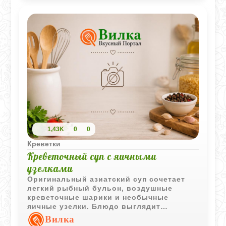
1,43K
0
0
Креветки
Креветочный суп с яичными
узелками
Оригинальный азиатский суп сочетает
легкий рыбный бульон, воздушные
креветочные шарики и необычные
яичные узелки. Блюдо выглядит
эффектно и при этом остается
Вилка
достаточно простым в приготовлении.