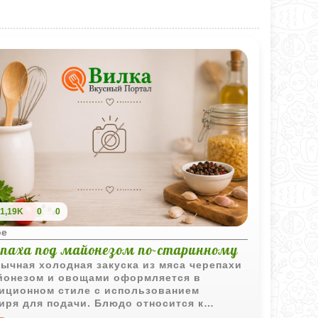
1,19K
0
0
ое
епаха под майонезом по-старинному
ычная холодная закуска из мяса черепахи
йонезом и овощами оформляется в
иционном стиле с использованием
иря для подачи. Блюдо относится к
им рецептам исторической кухни.