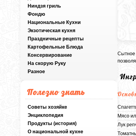
Ниндзя гриль
Фондю
Национальные Кухни
Экзотическая кухня
Праздничные рецепты
Картофельные Блюда
Сытное 
Консервирование
позволя
На скорую Руку
Разное
Инг
Полезно знать
Основ
Советы хозяйке
Спагетт
Энциклопедия
Мясо ил
Продукты (история)
Лук реп
О национальной кухне
Томатны