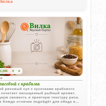
Вилка
1,39K
0
0
ое
 рисовый с крабами
ий рисовый суп с кусочками крабового
 сочетает насыщенный рыбный аромат,
ную свежесть и приятную текстуру риса.
е блюдо отлично подойдёт для обеда и
авится любителям морепродуктов.