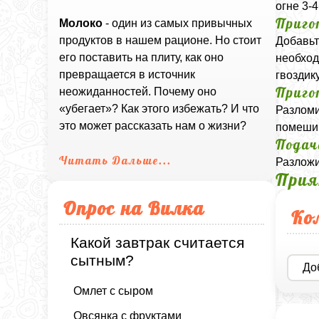
огне 3-
Приго
Молоко
- один из самых привычных
продуктов в нашем рационе. Но стоит
Добавьт
его поставить на плиту, как оно
необход
превращается в источник
гвоздик
Приго
неожиданностей. Почему оно
«убегает»? Как этого избежать? И что
Разломи
это может рассказать нам о жизни?
помешив
Подач
Читать Дальше...
Разложи
Прия
Опрос на Вилка
Ко
Какой завтрак считается
сытным?
До
Омлет с сыром
Овсянка с фруктами