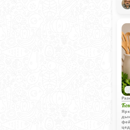
так
нев
неж
спе
объ
Раз
Ко
Ярк
дын
фей
цед