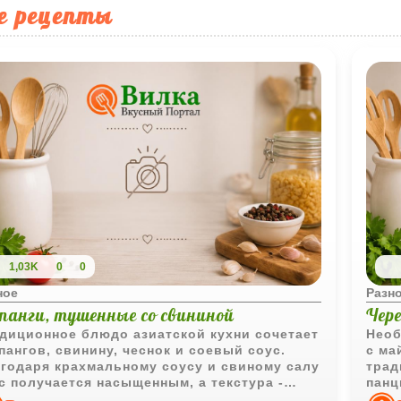
е рецепты
1,03K
0
0
ное
Разн
епанги, тушенные со свининой
Чер
диционное блюдо азиатской кухни сочетает
Необ
пангов, свинину, чеснок и соевый соус.
с ма
годаря крахмальному соусу и свиному салу
трад
с получается насыщенным, а текстура -
панц
ковистой и выразительной.
редк