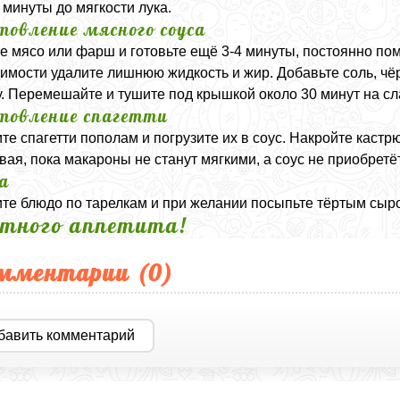
4 минуты до мягкости лука.
товление мясного соуса
е мясо или фарш и готовьте ещё 3-4 минуты, постоянно пом
имости удалите лишнюю жидкость и жир. Добавьте соль, чёр
у. Перемешайте и тушите под крышкой около 30 минут на сл
товление спагетти
те спагетти пополам и погрузите их в соус. Накройте кастр
ая, пока макароны не станут мягкими, а соус не приобретё
а
те блюдо по тарелкам и при желании посыпьте тёртым сыр
тного аппетита!
мментарии (
0
)
бавить комментарий