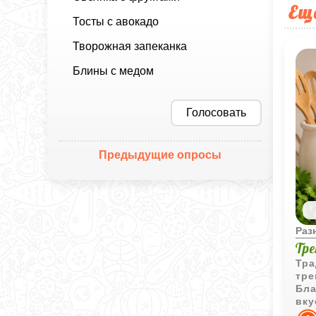
Ещ
Тосты с авокадо
Творожная запеканка
Блины с медом
Голосовать
Предыдущие опросы
Раз
Тр
Тра
тре
Бла
вку
шел