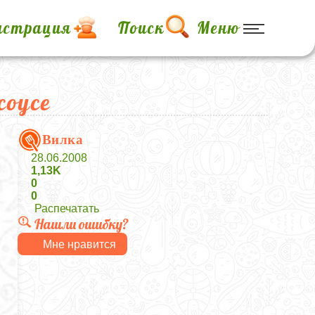
истрация
Поиск
Меню
оусе
Вилка
28.06.2008
1,13K
0
0
Распечатать
Нашли ошибку?
Мне нравится