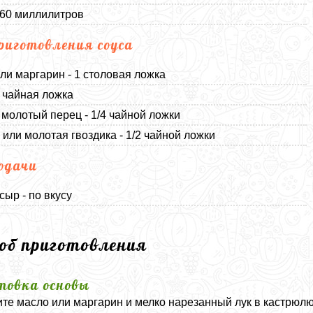
360 миллилитров
риготовления соуса
ли маргарин - 1 столовая ложка
1 чайная ложка
молотый перец - 1/4 чайной ложки
 или молотая гвоздика - 1/2 чайной ложки
одачи
сыр - по вкусу
соб приготовления
товка основы
те масло или маргарин и мелко нарезанный лук в кастрюлю