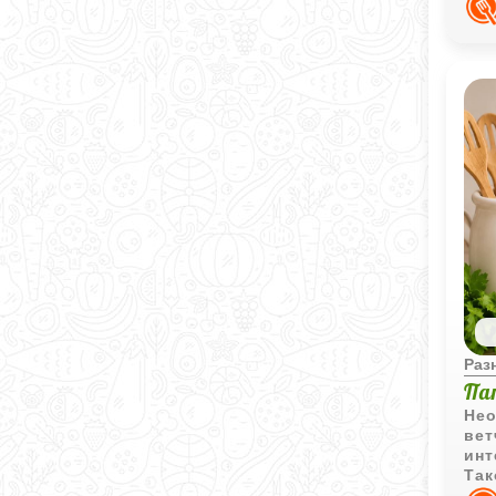
Раз
Па
Нео
вет
инт
Так
пер