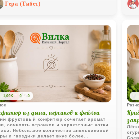
, чтобы они получились мягкими, нежными и
идеа
Гера (Тибет)
ероятно вкусными. Вкус похож на очень
ужин
ную телятину, а в компании ароматных
на п
ций и жареной картошки получается просто
едение!
1,09K
0
0
ное
Разн
нфитюр из дыни, персиков и фейхоа
Краб
зап
ий фруктовый конфитюр сочетает аромат
и, сочность персиков и характерные нотки
Лёгк
хоа. Небольшое количество апельсиновой
огур
ры и гвоздики делает вкус более
Соев