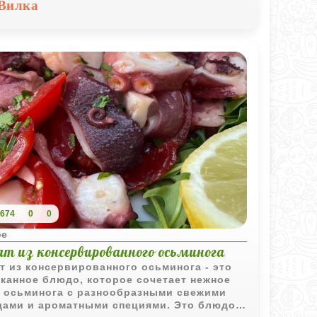
Вилка
674
0
0
ое
ат из консервированного осьминога
т из консервированного осьминога - это
канное блюдо, которое сочетает нежное
 осьминога с разнообразными свежими
ами и ароматными специями. Это блюдо