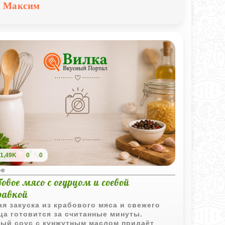
льно подходит для легкого обеда или
Максим
а, а также может стать отличной закуской
раздничном столе.
1,49K
0
0
ое
овое мясо с огурцом и соевой
равкой
ая закуска из крабового мяса и свежего
ца готовится за считанные минуты.
ый соус с кунжутным маслом придаёт