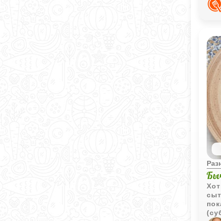
Раз
Бы
Хот
сыт
пок
(су