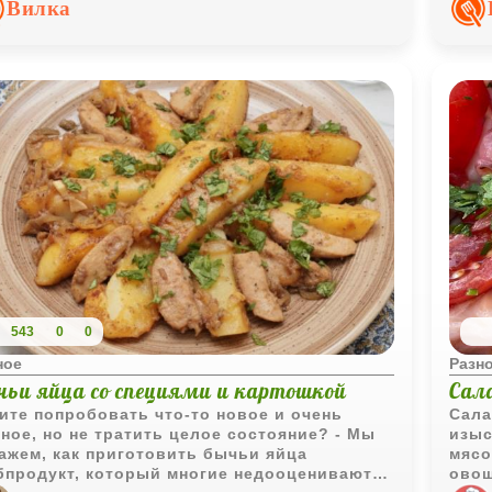
Вилка
543
0
0
ное
Разн
чьи яйца со специями и картошкой
Сал
ите попробовать что-то новое и очень
Сала
ное, но не тратить целое состояние? - Мы
изыс
ажем, как приготовить бычьи яйца
мясо
бпродукт, который многие недооценивают)
овощ