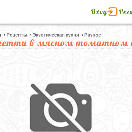
Вход
Рег
я
›
Рецепты
›
Экзотическая кухня
›
Разное
гетти в мясном томатном с