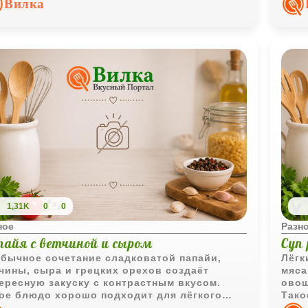
Вилка
1,31K
0
0
ное
Разн
пайя с ветчиной и сыром
Суп
бычное сочетание сладковатой папайи,
Лёгк
чины, сыра и грецких орехов создаёт
мяса
ересную закуску с контрастным вкусом.
овощ
ое блюдо хорошо подходит для лёгкого
Тако
екуса или праздничной подачи.
понр