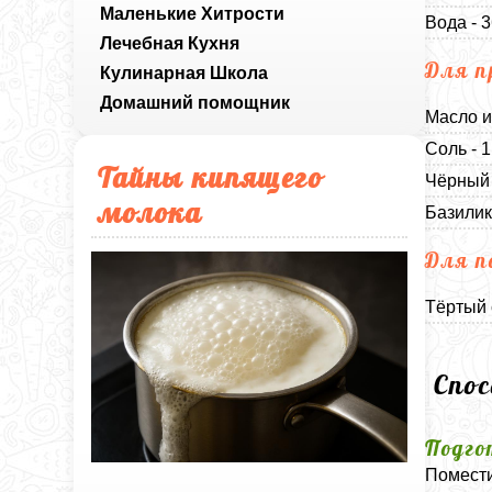
Маленькие Хитрости
Вода - 
Лечебная Кухня
Для п
Кулинарная Школа
Домашний помощник
Масло и
Соль - 
Тайны кипящего
Чёрный 
молока
Базилик
Для п
Тёртый 
Спо
Подго
Помести