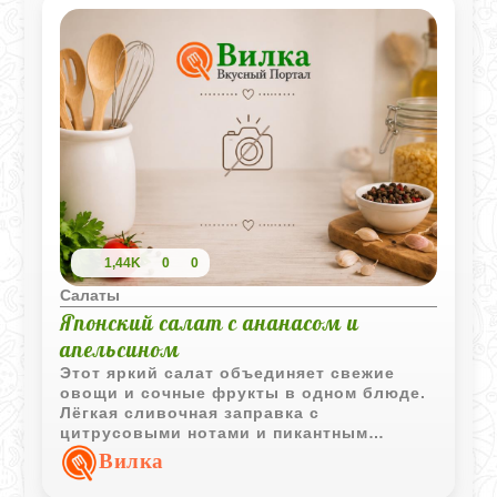
1,44K
0
0
Салаты
Японский салат с ананасом и
апельсином
Этот яркий салат объединяет свежие
овощи и сочные фрукты в одном блюде.
Лёгкая сливочная заправка с
цитрусовыми нотами и пикантным
оттенком чили делает вкус многогранным
Вилка
и запоминающимся.