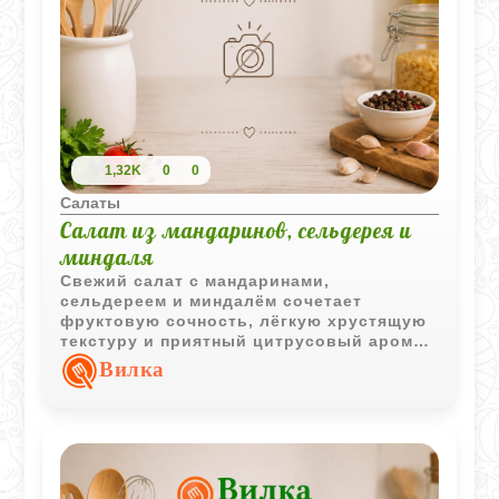
1,32K
0
0
Салаты
Салат из мандаринов, сельдерея и
миндаля
Свежий салат с мандаринами,
сельдереем и миндалём сочетает
фруктовую сочность, лёгкую хрустящую
текстуру и приятный цитрусовый аромат.
Такое блюдо станет ярким дополнением
Вилка
как повседневного, так и праздничного
стола.