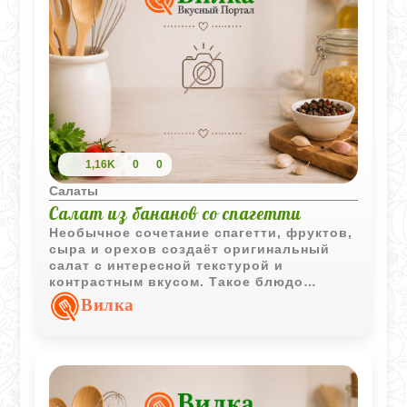
1,16K
0
0
Салаты
Салат из бананов со спагетти
Необычное сочетание спагетти, фруктов,
сыра и орехов создаёт оригинальный
салат с интересной текстурой и
контрастным вкусом. Такое блюдо
способно удивить гостей и
Вилка
разнообразить привычное меню.