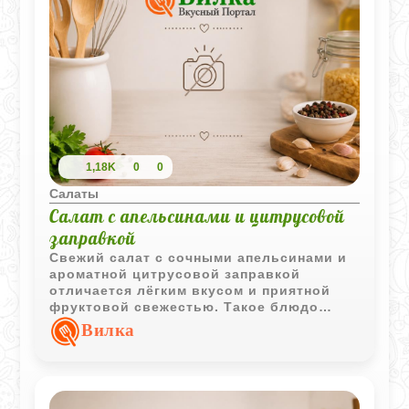
1,18K
0
0
Салаты
Салат с апельсинами и цитрусовой
заправкой
Свежий салат с сочными апельсинами и
ароматной цитрусовой заправкой
отличается лёгким вкусом и приятной
фруктовой свежестью. Такое блюдо
прекрасно подходит для лёгкого обеда
Вилка
или праздничного стола.