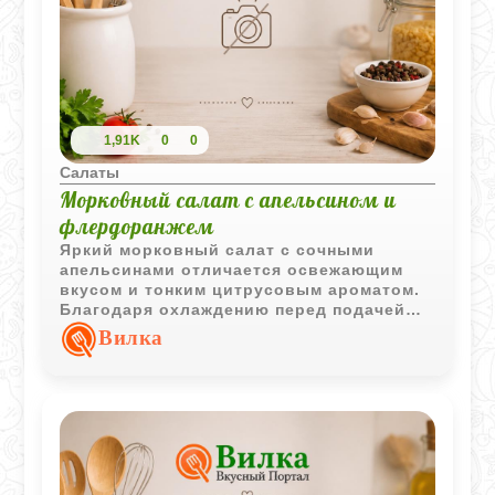
1,91K
0
0
Салаты
Морковный салат с апельсином и
флердоранжем
Яркий морковный салат с сочными
апельсинами отличается освежающим
вкусом и тонким цитрусовым ароматом.
Благодаря охлаждению перед подачей
блюдо получается особенно приятным и
Вилка
лёгким.