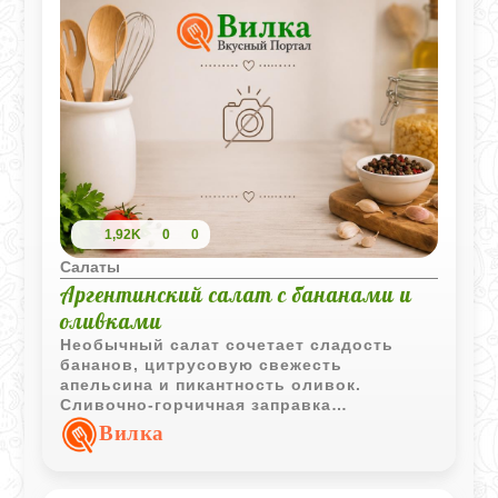
1,92K
0
0
Салаты
Аргентинский салат с бананами и
оливками
Необычный салат сочетает сладость
бананов, цитрусовую свежесть
апельсина и пикантность оливок.
Сливочно-горчичная заправка
объединяет ингредиенты в оригинальное
Вилка
блюдо, которое хорошо дополняет рыбу
и белое мясо.