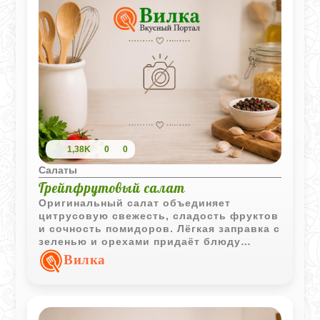
1,38K
0
0
Салаты
Грейпфрутовый салат
Оригинальный салат объединяет
цитрусовую свежесть, сладость фруктов
и сочность помидоров. Лёгкая заправка с
зеленью и орехами придаёт блюду
интересный вкус и эффектный внешний
Вилка
вид.