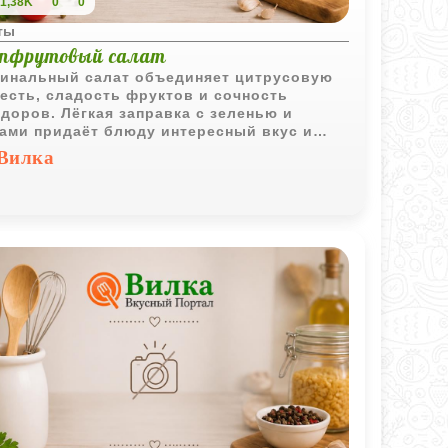
1,38K
0
0
ты
йпфрутовый салат
инальный салат объединяет цитрусовую
есть, сладость фруктов и сочность
доров. Лёгкая заправка с зеленью и
ами придаёт блюду интересный вкус и
ктный внешний вид.
Вилка