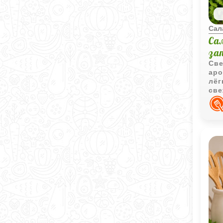
Сал
Са
за
Све
аро
лёг
све
для