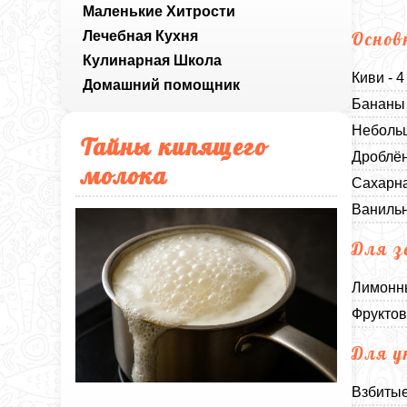
Маленькие Хитрости
Лечебная Кухня
Основ
Кулинарная Школа
Киви - 4
Домашний помощник
Бананы 
Небольш
Тайны кипящего
Дроблён
молока
Сахарна
Ванильн
Для з
Лимонны
Фруктов
Для у
Взбитые