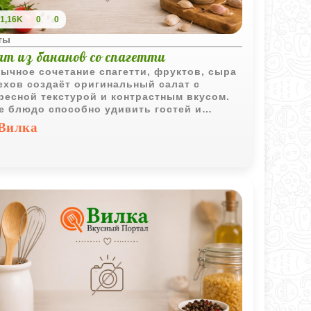
1,16K
0
0
ты
ат из бананов со спагетти
ычное сочетание спагетти, фруктов, сыра
ехов создаёт оригинальный салат с
ресной текстурой и контрастным вкусом.
е блюдо способно удивить гостей и
ообразить привычное меню.
Вилка