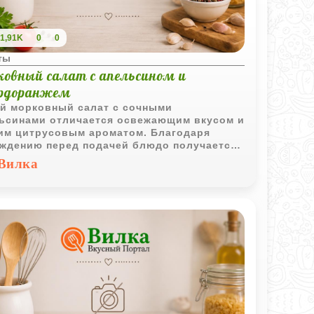
1,91K
0
0
ты
ковный салат с апельсином и
рдоранжем
й морковный салат с сочными
ьсинами отличается освежающим вкусом и
им цитрусовым ароматом. Благодаря
ждению перед подачей блюдо получается
енно приятным и лёгким.
Вилка