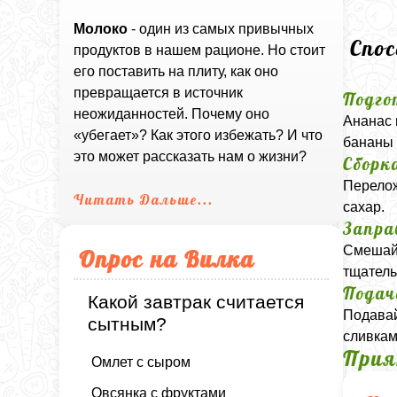
Молоко
- один из самых привычных
Спо
продуктов в нашем рационе. Но стоит
его поставить на плиту, как оно
превращается в источник
Подго
неожиданностей. Почему оно
Ананас 
«убегает»? Как этого избежать? И что
бананы 
это может рассказать нам о жизни?
Сборк
Перелож
Читать Дальше...
сахар.
Запра
Смешайт
Опрос на Вилка
тщатель
Подач
Какой завтрак считается
Подавай
сытным?
сливкам
Прия
Омлет с сыром
Овсянка с фруктами