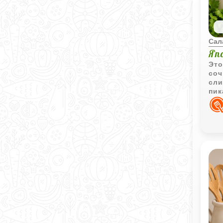
Сал
Яп
Это
соч
сли
пик
мно