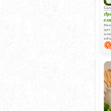
Сал
Ар
ол
Нео
цит
оли
объ
блю
бел