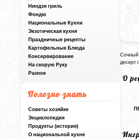
Ниндзя гриль
Фондю
Национальные Кухни
Экзотическая кухня
Праздничные рецепты
Картофельные Блюда
Сочный 
Консервирование
десерт 
На скорую Руку
Разное
О р
Полезно знать
П
Советы хозяйке
Энциклопедия
Продукты (история)
Инг
О национальной кухне