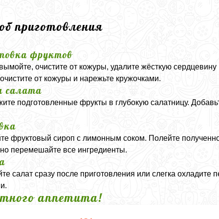
соб приготовления
товка фруктов
вымойте, очистите от кожуры, удалите жёсткую сердцевину
очистите от кожуры и нарежьте кружочками.
а салата
ите подготовленные фрукты в глубокую салатницу. Добавь
вка
е фруктовый сироп с лимонным соком. Полейте полученной
но перемешайте все ингредиенты.
а
те салат сразу после приготовления или слегка охладите 
и.
тного аппетита!