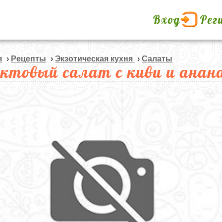
Вход
Рег
я
›
Рецепты
›
Экзотическая кухня
›
Салаты
ктовый салат с киви и анан