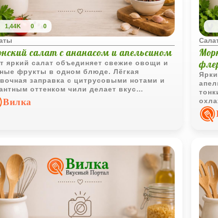
1,44K
0
0
аты
Сала
онский салат с ананасом и апельсином
Мор
фле
т яркий салат объединяет свежие овощи и
ные фрукты в одном блюде. Лёгкая
Ярки
вочная заправка с цитрусовыми нотами и
апел
антным оттенком чили делает вкус
тонк
гогранным и запоминающимся.
Вилка
охла
особ