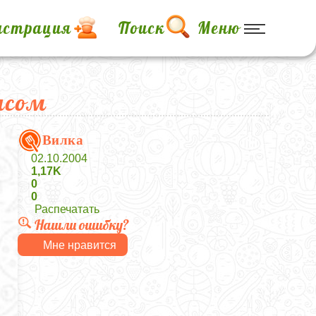
истрация
Поиск
Меню
асом
Вилка
02.10.2004
1,17K
0
0
Распечатать
Нашли ошибку?
Мне нравится