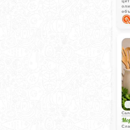
цит
оли
объ
блю
бел
Сал
Мо
Сла