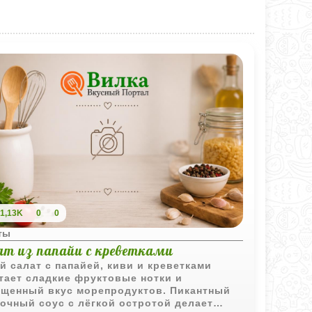
1,13K
0
0
ты
ат из папайи с креветками
й салат с папайей, киви и креветками
тает сладкие фруктовые нотки и
щенный вкус морепродуктов. Пикантный
очный соус с лёгкой остротой делает