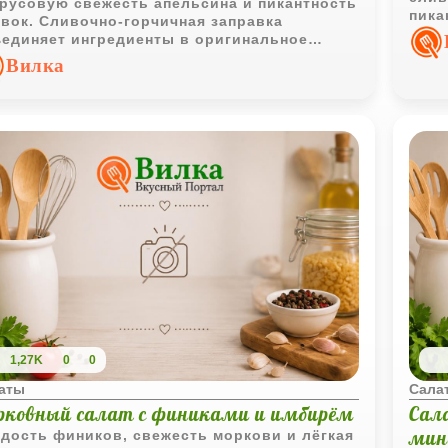
русовую свежесть апельсина и пикантность
пика
вок. Сливочно-горчичная заправка
мног
единяет ингредиенты в оригинальное
до, которое хорошо дополняет рыбу и
Вилка
ое мясо.
1,27K
0
0
аты
Сала
рковный салат с финиками и имбирём
Сал
мин
дость фиников, свежесть моркови и лёгкая