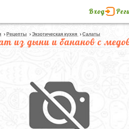
Вход
Рег
я
›
Рецепты
›
Экзотическая кухня
›
Салаты
ат из дыни и бананов с медо