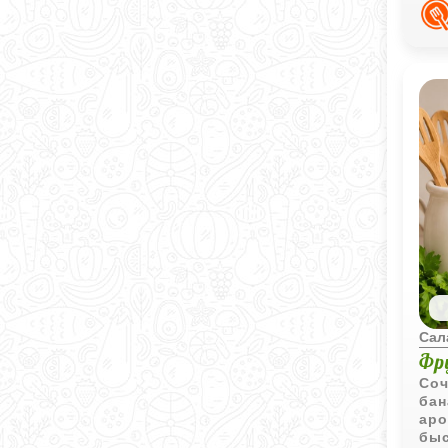
вре
Сал
Фр
Соч
бан
аро
быс