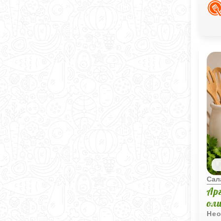
пов
сто
Сал
Ар
ол
Нео