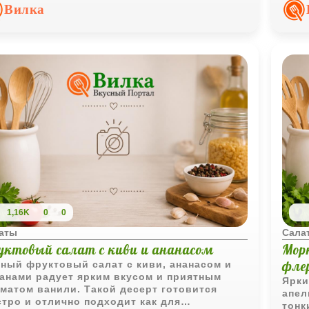
мени года.
блюд
Вилка
праз
1,16K
0
0
аты
Сала
уктовый салат с киви и ананасом
Мор
фле
ный фруктовый салат с киви, ананасом и
анами радует ярким вкусом и приятным
Ярки
матом ванили. Такой десерт готовится
апел
тро и отлично подходит как для
тонк