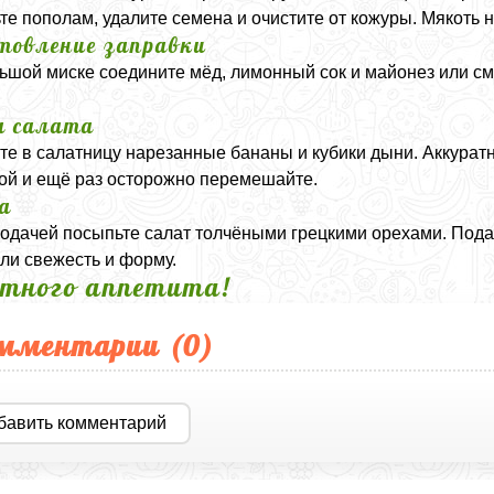
те пополам, удалите семена и очистите от кожуры. Мякоть
товление заправки
ьшой миске соедините мёд, лимонный сок и майонез или с
а салата
е в салатницу нарезанные бананы и кубики дыни. Аккурат
ой и ещё раз осторожно перемешайте.
а
одачей посыпьте салат толчёными грецкими орехами. Пода
ли свежесть и форму.
тного аппетита!
мментарии (
0
)
бавить комментарий