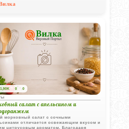
о особенно выразительным и
Вилка
дничным.
1,90K
0
0
ты
ковный салат с апельсином и
рдоранжем
й морковный салат с сочными
ьсинами отличается освежающим вкусом и
им цитрусовым ароматом. Благодаря