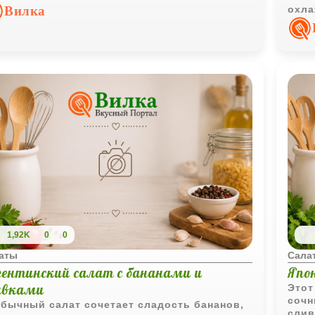
седневного меню, так и для праздничного
Вилка
охла
ла.
особ
1,92K
0
0
аты
Сала
гентинский салат с бананами и
Япо
ивками
Этот
сочн
бычный салат сочетает сладость бананов,
слив