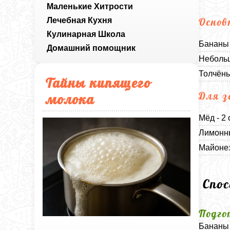
Маленькие Хитрости
Лечебная Кухня
Основ
Кулинарная Школа
Бананы 
Домашний помощник
Небольш
Толчёны
Тайны кипящего
Для з
молока
Мёд - 2
Лимонны
Майонез
Спо
Подго
Бананы 