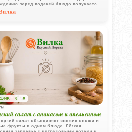
ждению перед подачей блюдо получается
енно приятным и лёгким.
Вилка
1,44K
0
0
ты
нский салат с ананасом и апельсином
 яркий салат объединяет свежие овощи и
ые фрукты в одном блюде. Лёгкая
очная заправка с цитрусовыми нотами и