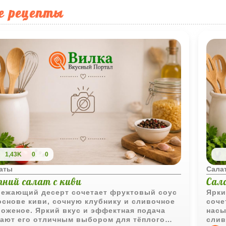
е рецепты
1,43K
0
0
аты
Сала
тний салат с киви
Сал
ежающий десерт сочетает фруктовый соус
Ярки
основе киви, сочную клубнику и сливочное
соче
оженое. Яркий вкус и эффектная подача
насы
ают его отличным выбором для тёплого
слив