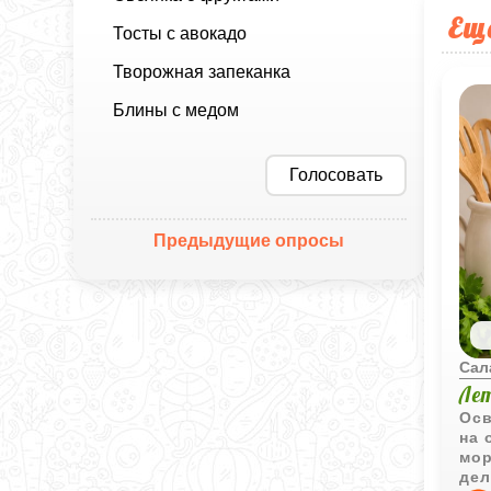
Ещ
Тосты с авокадо
Творожная запеканка
Блины с медом
Голосовать
Предыдущие опросы
Сал
Ле
Осв
на 
мор
дел