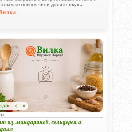
нтным оттенком чили делает вкус
огранным и запоминающимся.
Вилка
1,31K
0
0
ты
ат из мандаринов, сельдерея и
даля