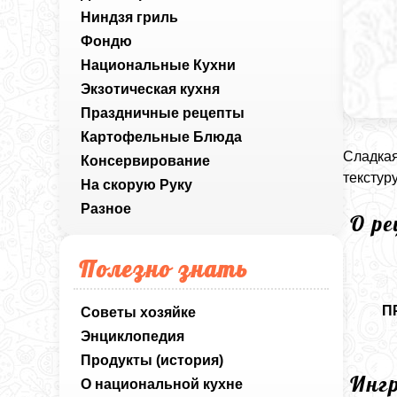
Ниндзя гриль
Фондю
Национальные Кухни
Экзотическая кухня
Праздничные рецепты
Картофельные Блюда
Сладкая
Консервирование
текстур
На скорую Руку
Разное
О р
Полезно знать
П
Советы хозяйке
Энциклопедия
Продукты (история)
Инг
О национальной кухне