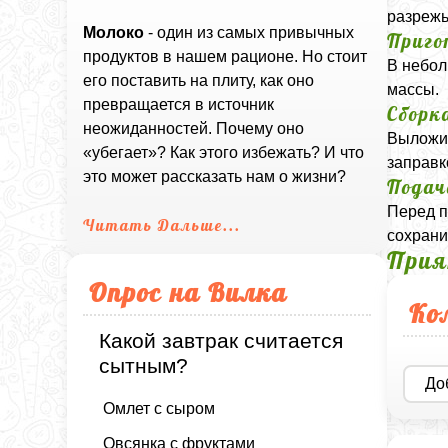
разрежь
Молоко
- один из самых привычных
Приго
продуктов в нашем рационе. Но стоит
В небол
его поставить на плиту, как оно
массы.
превращается в источник
Сборк
неожиданностей. Почему оно
Выложит
«убегает»? Как этого избежать? И что
заправк
это может рассказать нам о жизни?
Подач
Перед п
Читать Дальше...
сохрани
Прия
Опрос на Вилка
Ко
Какой завтрак считается
сытным?
До
Омлет с сыром
Овсянка с фруктами