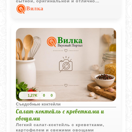
сытной, оригинальной и отлично
подходит для подачи в порционных
Вилка
креманках или салатниках.
1,27K
0
0
Съедобные коктейли
Салат-коктейль с креветками и
овощами
Легкий салат-коктейль с креветками,
картофелем и свежими овощами