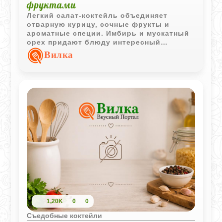
фруктами
Легкий салат-коктейль объединяет
отварную курицу, сочные фрукты и
ароматные специи. Имбирь и мускатный
орех придают блюду интересный
характер, а орехи кешью делают вкус
Вилка
более насыщенным.
1,20K
0
0
Съедобные коктейли