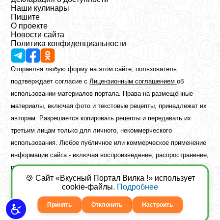
Наши кулинары
Пишите
О проекте
Новости сайта
Политика конфиденциальности
Отправляя любую форму на этом сайте, пользователь
подтверждает согласие с
Лицензионным соглашением
об
использовании материалов портала. Права на размещённые
материалы, включая фото и текстовые рецепты, принадлежат их
авторам. Разрешается копировать рецепты и передавать их
третьим лицам только для личного, некоммерческого
использования. Любое публичное или коммерческое применение
информации сайта - включая воспроизведение, распространение,
публикацию или обработку - возможно лишь при наличии
🍪 Сайт «Вкусный Портал Вилка !» использует
предварительного письменного разрешения правообладателя.
cookie-файлы.
Подробнее
Copyright ©2026 Вкусный Портал Вилка
Сайт построен
freebrush.net
Принять
Отклонить
Настроить