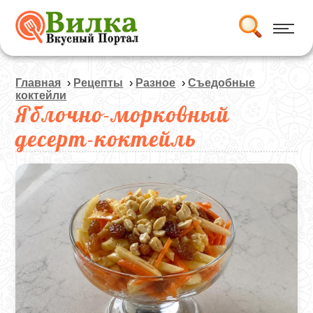
Главная
›
Рецепты
›
Разное
›
Съедобные
коктейли
Яблочно-морковный
десерт-коктейль