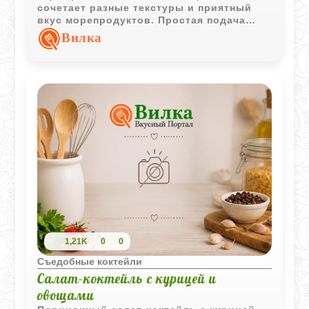
сочетает разные текстуры и приятный
вкус морепродуктов. Простая подача
слоями делает закуску аккуратной и
Вилка
аппетитной.
1,21K
0
0
Съедобные коктейли
Салат-коктейль с курицей и
овощами