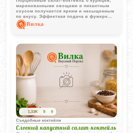
Порционный салат-коктейль с курицей,
маринованными овощами и пикантным
соусом получается ярким и насыщенным
по вкусу. Эффектная подача в фужере
делает такую закуску отличным
Вилка
вариантом для праздничного стола.
1,33K
0
0
Съедобные коктейли
Слоеный капустный салат-коктейль