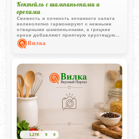
Коктейль с шампиньонами и
орехами
Свежесть и сочность кочанного салата
великолепно гармонируют с нежными
отварными шампиньонами, а грецкие
орехи добавляют приятную хрустящую
текстуру и легкую терпкость. Заправка на
Вилка
основе качественного растительного
масла со специями деликатно
объединяет все компоненты, не
перебивая их естественный вкус.
1,27K
0
0