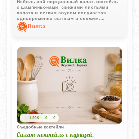
Небольшой порционный салат-коктейль
с шампиньонами, свежими листьями
салата и легким соусом получается
одновременно сытным и свежим.
Эффектная подача в бокале делает
Вилка
закуску особенно привлекательной.
1,29K
0
0
Съедобные коктейли
Салат-коктейль с курицей,