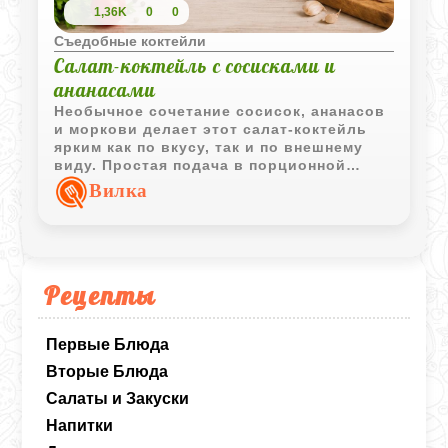
1,36K
0
0
Съедобные коктейли
Салат-коктейль с сосисками и
ананасами
Необычное сочетание сосисок, ананасов
и моркови делает этот салат-коктейль
ярким как по вкусу, так и по внешнему
виду. Простая подача в порционной
вазочке превращает закуску в
Вилка
интересное угощение для гостей.
Рецепты
Первые Блюда
Вторые Блюда
Салаты и Закуски
Напитки