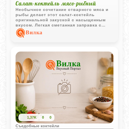
Салат-коктейль мясо-рыбный
Необычное сочетание отварного мяса и
рыбы делает этот салат-коктейль
оригинальной закуской с насыщенным
вкусом. Легкая сметанная заправка с
лимонным соком объединяет все
Вилка
ингредиенты в гармоничное блюдо.
1,37K
0
0
Съедобные коктейли