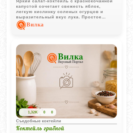
Яркий салат-коктейль с краснокочанной
капустой сочетает свежесть яблок,
легкую кислинку соленых огурцов и
выразительный вкус лука. Простое
блюдо с интересной текстурой и
Вилка
красивой подачей.
1,32K
0
0
Съедобные коктейли
Коктейль грибной