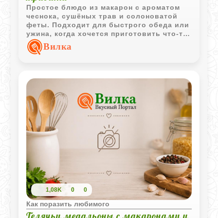
Простое блюдо из макарон с ароматом
чеснока, сушёных трав и солоноватой
феты. Подходит для быстрого обеда или
ужина, когда хочется приготовить что-то
сытное без лишних хлопот.
Вилка
1,08K
0
0
Как поразить любимого
Телячьи медальоны с макаронами и