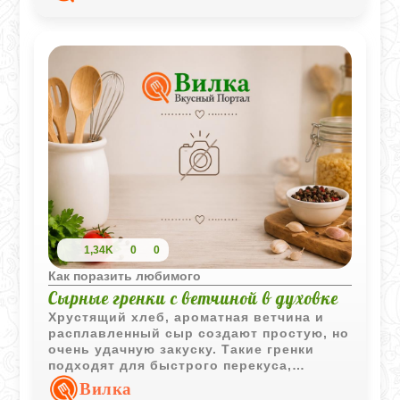
1,34K
0
0
Как поразить любимого
Сырные гренки с ветчиной в духовке
Хрустящий хлеб, ароматная ветчина и
расплавленный сыр создают простую, но
очень удачную закуску. Такие гренки
подходят для быстрого перекуса,
завтрака или дополнения к горячим
Вилка
напиткам.