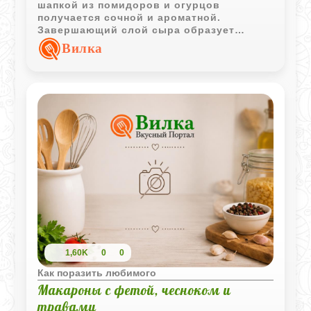
шапкой из помидоров и огурцов
получается сочной и ароматной.
Завершающий слой сыра образует
аппетитную корочку, которая отлично
Вилка
дополняет мясо.
1,60K
0
0
Как поразить любимого
Макароны с фетой, чесноком и
травами