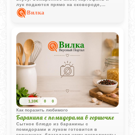
лук подаются прямо на сковороде,
сохраняя аромат и тепло до самой
Вилка
подачи.
1,10K
0
0
Как поразить любимого
Баранина с помидорами в горшочке
Сытное блюдо из баранины с
помидорами и луком готовится в
горшочках, благодаря чему ингредиенты