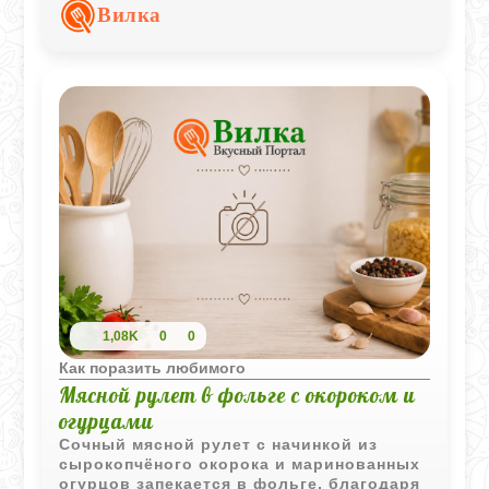
вкус. Такое горячее блюдо выглядит
Вилка
необычно и отлично подходит для
семейного обеда.
1,08K
0
0
Как поразить любимого
Мясной рулет в фольге с окороком и
огурцами
Сочный мясной рулет с начинкой из
сырокопчёного окорока и маринованных
огурцов запекается в фольге, благодаря