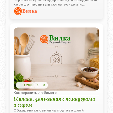
хорошо пропитываются соками и
ароматами друг друга. Подача в
Вилка
порционной посуде делает блюдо
особенно уютным.
1,20K
0
0
Как поразить любимого
Свинина, запеченная с помидорами
и сыром
Обжаренная свинина под овощной