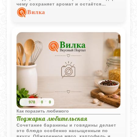
чему сохраняет аромат и остаётся
особенно мягким. Блюдо подходит как
Вилка
для повседневного меню, так и для
праздничного стола.
978
0
0
Как поразить любимого
Поджарка любительская
Сочетание баранины и говядины делает
это блюдо особенно насыщенным по
вкусу. Обжаренное мясо, картофель и