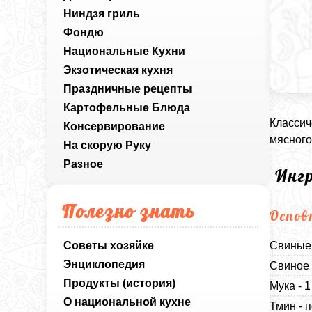
Ниндзя гриль
Фондю
Национальные Кухни
Экзотическая кухня
Праздничные рецепты
Картофельные Блюда
Классич
Консервирование
мясного
На скорую Руку
Разное
Инг
Полезно знать
Основ
Советы хозяйке
Свиные 
Энциклопедия
Свиное 
Продукты (история)
Мука - 
О национальной кухне
Тмин - п