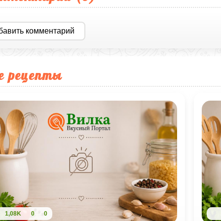
бавить комментарий
е рецепты
1,08K
0
0