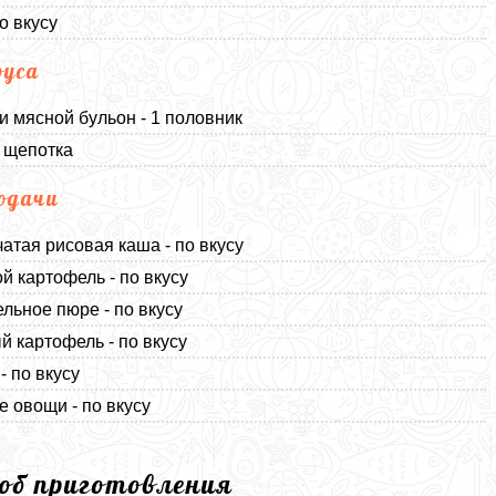
о вкусу
оуса
и мясной бульон - 1 половник
1 щепотка
одачи
атая рисовая каша - по вкусу
й картофель - по вкусу
льное пюре - по вкусу
 картофель - по вкусу
- по вкусу
 овощи - по вкусу
соб приготовления