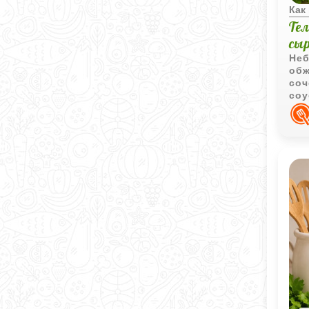
Как
Те
сы
Неб
обж
соч
соу
гор