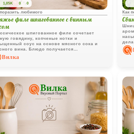
1,05K
0
0
 поразить любимого
Как 
вяжье филе шпигованное с винным
Сви
усом
Шниц
аром
ссическое шпигованное филе сочетает
насы
ную говядину, копченые нотки и
дела
ыщенный соус на основе мясного сока и
сного вина. Блюдо получается
азительным и хорошо подходит как для
Вилка
ейного ужина, так и для праздничного
ла.