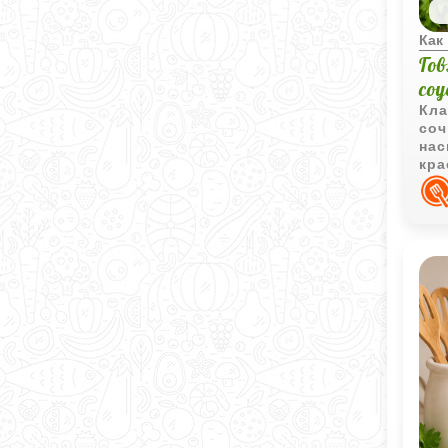
Как
Го
со
Кла
соч
нас
кра
выр
сем
сто