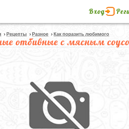
Вход
Рег
я
›
Рецепты
›
Разное
›
Как поразить любимого
ные отбивные с мясным соус