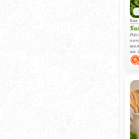
Как
Ка
Лёг
соч
мол
но 