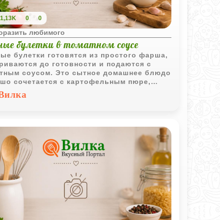
1,13K
0
0
поразить любимого
ные булетки в томатном соусе
ые булетки готовятся из простого фарша,
риваются до готовности и подаются с
тным соусом. Это сытное домашнее блюдо
шо сочетается с картофельным пюре,
ами или овощами.
Вилка