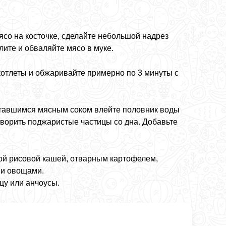
ясо на косточке, сделайте небольшой надрез
ите и обваляйте мясо в муке.
котлеты и обжаривайте примерно по 3 минуты с
оставшимся мясным соком влейте половник воды
творить поджаристые частицы со дна. Добавьте
ой рисовой кашей, отварным картофелем,
ми овощами.
цу или анчоусы.