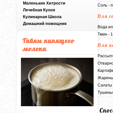
Маленькие Хитрости
Соль - п
Лечебная Кухня
Для с
Кулинарная Школа
Домашний помощник
Вода ил
Тмин - 
Тайны кипящего
Для п
молока
Рассыпч
Отварно
Картофе
Жареный
Салаты 
Тушеные
Спо