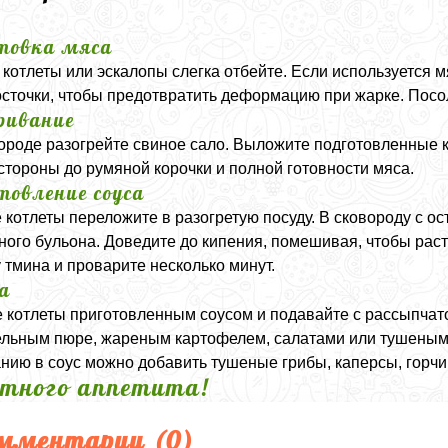
товка мяса
котлеты или эскалопы слегка отбейте. Если используется м
осточки, чтобы предотвратить деформацию при жарке. Посол
ривание
ороде разогрейте свиное сало. Выложите подготовленные 
стороны до румяной корочки и полной готовности мяса.
товление соуса
 котлеты переложите в разогретую посуду. В сковороду с 
ного бульона. Доведите до кипения, помешивая, чтобы рас
 тмина и проварите несколько минут.
а
 котлеты приготовленным соусом и подавайте с рассыпчат
льным пюре, жареным картофелем, салатами или тушены
нию в соус можно добавить тушеные грибы, каперсы, горчи
тного аппетита!
мментарии (
0
)