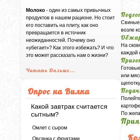
Молоко
- один из самых привычных
Подго
продуктов в нашем рационе. Но стоит
Свиные 
его поставить на плиту, как оно
возле к
превращается в источник
Обжа
неожиданностей. Почему оно
На сков
«убегает»? Как этого избежать? И что
каждой 
это может рассказать нам о жизни?
Приго
Готовые
Читать Дальше...
или мяс
щепотку
Опрос на Вилка
Подач
Полейте
Какой завтрак считается
картофе
По жела
сытным?
Прия
Омлет с сыром
Ко
Овсянка с фруктами