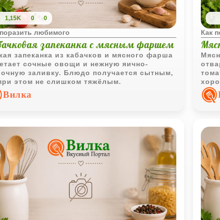
1,15K
0
0
 поразить любимого
Как 
бачковая запеканка с мясным фаршем
Мяс
кая запеканка из кабачков и мясного фарша
Мясн
етает сочные овощи и нежную яично-
отва
очную заливку. Блюдо получается сытным,
тома
при этом не слишком тяжёлым.
хоро
круп
Вилка