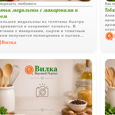
 поразить любимого
Как 
лячьи медальоны с макаронами и
Гов
ром
Аппе
начи
ольшие медальоны из телятины быстро
аром
ариваются и сохраняют сочность. В
соус
етании с макаронами, сыром и томатным
семе
сом получается полноценное и сытное
ячее блюдо.
Вилка