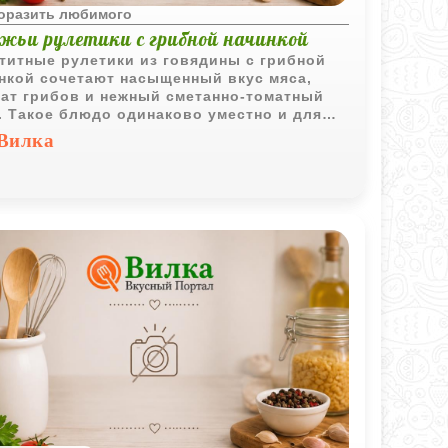
поразить любимого
яжьи рулетики с грибной начинкой
титные рулетики из говядины с грибной
нкой сочетают насыщенный вкус мяса,
ат грибов и нежный сметанно-томатный
. Такое блюдо одинаково уместно и для
йного ужина, и для праздничного стола.
Вилка