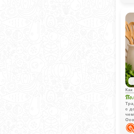
Как
По
Тра
с д
чем
Осо
обж
сли