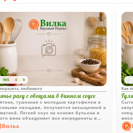
965
0
0
 поразить любимого
Как 
ячье рагу с овощами в винном соусе
Гул
ятина, тушенная с молодым картофелем и
Сытн
онными овощами, получается насыщенной и
капу
матной. Легкий соус на основе бульона и
спец
ого вина объединяет все ингредиенты в
мясо
моничное блюдо.
мясн
Вилка