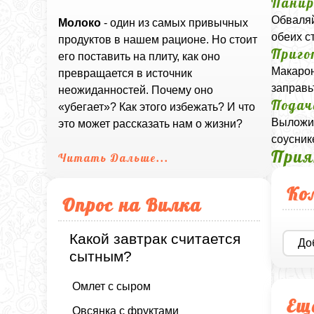
Панир
Обваляй
Молоко
- один из самых привычных
обеих с
продуктов в нашем рационе. Но стоит
Приго
его поставить на плиту, как оно
Макарон
превращается в источник
заправь
неожиданностей. Почему оно
Подач
«убегает»? Как этого избежать? И что
Выложит
это может рассказать нам о жизни?
соусник
Прия
Читать Дальше...
Ко
Опрос на Вилка
Какой завтрак считается
До
сытным?
Омлет с сыром
Ещ
Овсянка с фруктами