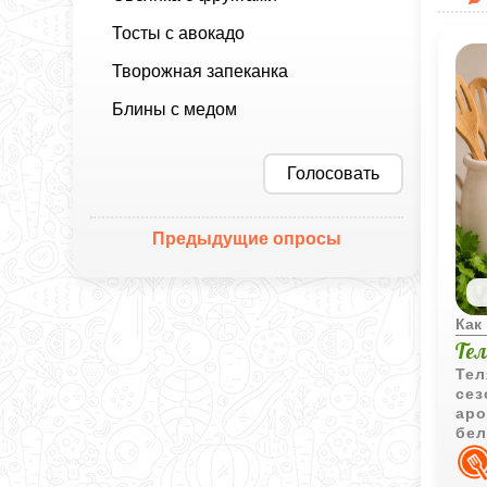
Тосты с авокадо
Творожная запеканка
Блины с медом
Голосовать
Предыдущие опросы
Как
Тел
Тел
сез
аро
бел
гар