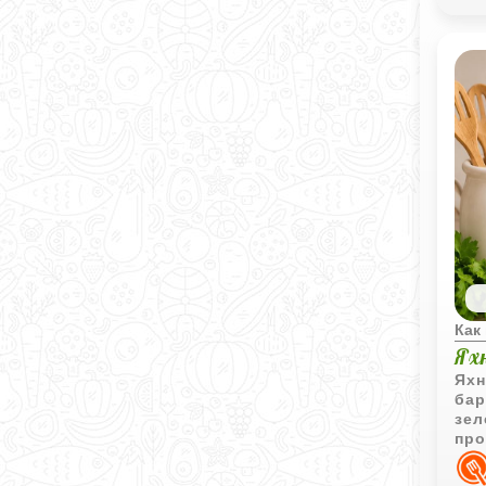
Как
Ях
Яхн
бар
зел
про
нас