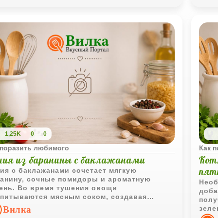
1,25K
0
0
 поразить любимого
Как 
ния из баранины с баклажанами
Кот
пят
ия с баклажанами сочетает мягкую
анину, сочные помидоры и ароматную
Необ
ень. Во время тушения овощи
доба
питываются мясным соком, создавая
полу
ыщенное и гармоничное блюдо.
Вилка
зеле
насы