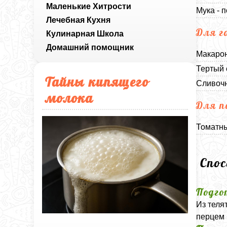
Маленькие Хитрости
Мука - 
Лечебная Кухня
Для г
Кулинарная Школа
Домашний помощник
Макарон
Тертый 
Тайны кипящего
Сливочн
молока
Для п
Томатны
Спо
Подго
Из теля
перцем 