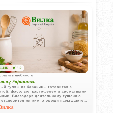
1,14K
0
0
поразить любимого
яш из баранины
ый гуляш из баранины готовится с
стой, фасолью, картофелем и ароматными
иями. Благодаря длительному тушению
 становится мягким, а овощи насыщаются
ым соком и пряностями.
Вилка