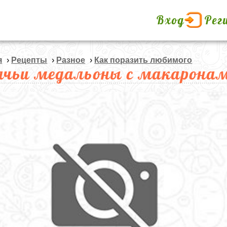
Вход
Рег
я
›
Рецепты
›
Разное
›
Как поразить любимого
ячьи медальоны с макарона