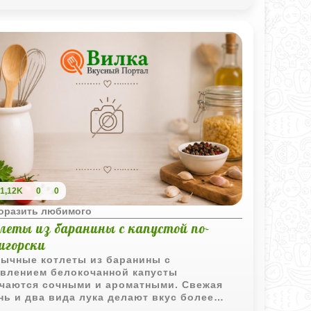
1,12K
0
0
поразить любимого
леты из баранины с капустой по-
игорски
ычные котлеты из баранины с
влением белокочанной капусты
чаются сочными и ароматными. Свежая
нь и два вида лука делают вкус более
щенным, а панировка обеспечивает