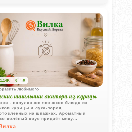
1,14K
0
0
поразить любимого
нские шашлычки якитори из курицы
ори - популярное японское блюдо из
чков курицы и лука-порея,
отовленных на шпажках. Ароматный
ко-солёный соус придаёт мясу
ктерный вкус и аппетитную глазурь.
Вилка