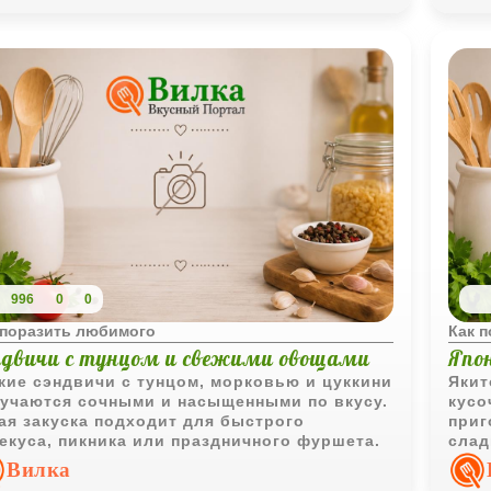
996
0
0
 поразить любимого
Как 
ндвичи с тунцом и свежими овощами
Япо
кие сэндвичи с тунцом, морковью и цуккини
Якит
учаются сочными и насыщенными по вкусу.
кусо
ая закуска подходит для быстрого
приг
екуса, пикника или праздничного фуршета.
слад
хара
Вилка