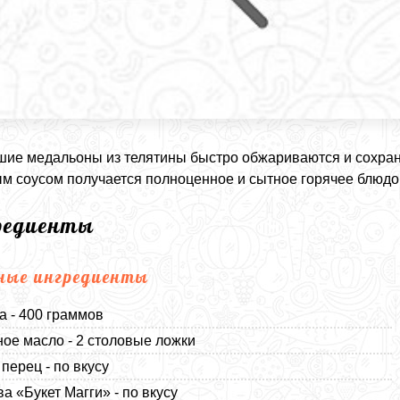
ие медальоны из телятины быстро обжариваются и сохраня
м соусом получается полноценное и сытное горячее блюдо
редиенты
ные ингредиенты
а - 400 граммов
ое масло - 2 столовые ложки
перец - по вкусу
а «Букет Магги» - по вкусу