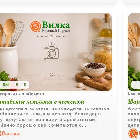
985
0
0
 поразить любимого
Как 
лтавские котлеты с чесноком
Шар
диционные котлеты из говядины готовятся
Аром
обавлением шпика и чеснока, благодаря
слад
у получаются сочными и ароматными.
внут
бенно хорошо они сочетаются с
дела
аренным картофелем и растопленным
сбал
Вилка
вочным маслом.