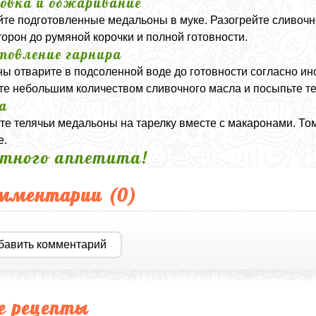
овка и обжаривание
те подготовленные медальоны в муке. Разогрейте сливочн
торон до румяной корочки и полной готовности.
товление гарнира
ы отварите в подсоленной воде до готовности согласно инс
те небольшим количеством сливочного масла и посыпьте т
а
е телячьи медальоны на тарелку вместе с макаронами. Том
е.
тного аппетита!
мментарии (
0
)
бавить комментарий
е рецепты