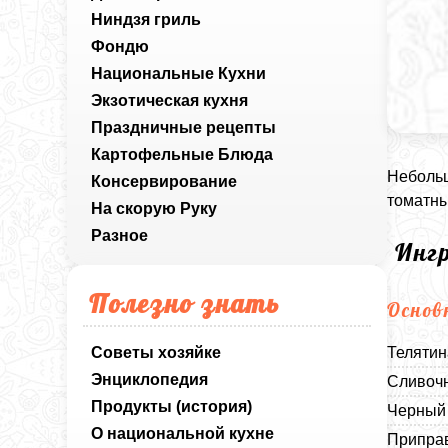
Ниндзя гриль
Фондю
Национальные Кухни
Экзотическая кухня
Праздничные рецепты
Картофельные Блюда
Небольш
Консервирование
томатны
На скорую Руку
Разное
Инг
Полезно знать
Основ
Советы хозяйке
Телятин
Энциклопедия
Сливочн
Продукты (история)
Черный 
О национальной кухне
Приправ