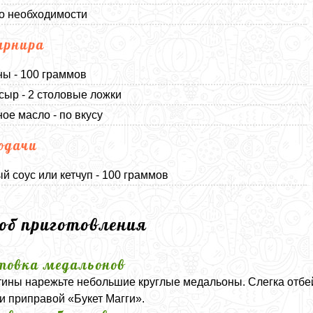
по необходимости
арнира
ы - 100 граммов
сыр - 2 столовые ложки
ое масло - по вкусу
одачи
й соус или кетчуп - 100 граммов
соб приготовления
товка медальонов
тины нарежьте небольшие круглые медальоны. Слегка отбе
и приправой «Букет Магги».