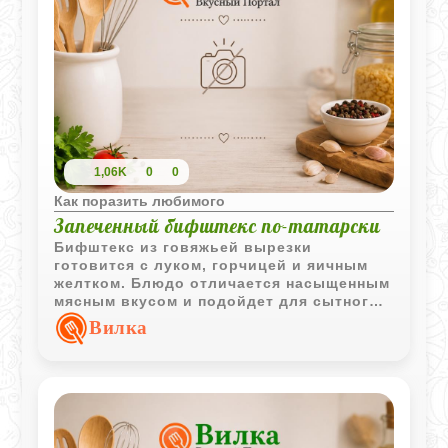
1,06K
0
0
Как поразить любимого
Запеченный бифштекс по-татарски
Бифштекс из говяжьей вырезки
готовится с луком, горчицей и яичным
желтком. Блюдо отличается насыщенным
мясным вкусом и подойдет для сытного
обеда или ужина.
Вилка