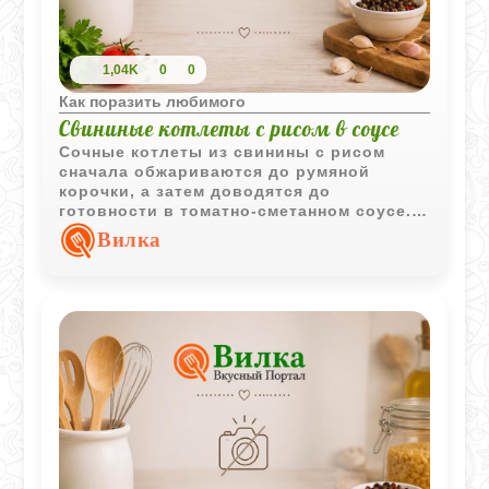
1,04K
0
0
Как поразить любимого
Свининые котлеты с рисом в соусе
Сочные котлеты из свинины с рисом
сначала обжариваются до румяной
корочки, а затем доводятся до
готовности в томатно-сметанном соусе.
Блюдо получается сытным и отлично
Вилка
сочетается с картофельным гарниром.