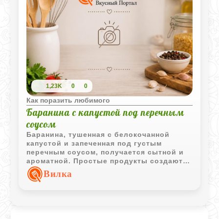
1,23K
0
0
Как поразить любимого
Баранина с капустой под перечным
соусом
Баранина, тушенная с белокочанной
капустой и запеченная под густым
перечным соусом, получается сытной и
ароматной. Простые продукты создают
гармоничное домашнее блюдо для
Вилка
семейного обеда.