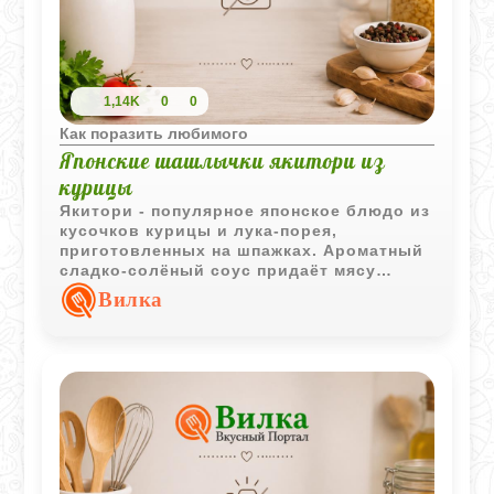
1,14K
0
0
Как поразить любимого
Японские шашлычки якитори из
курицы
Якитори - популярное японское блюдо из
кусочков курицы и лука-порея,
приготовленных на шпажках. Ароматный
сладко-солёный соус придаёт мясу
характерный вкус и аппетитную глазурь.
Вилка