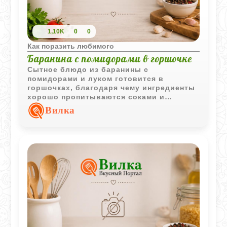
1,10K
0
0
Как поразить любимого
Баранина с помидорами в горшочке
Сытное блюдо из баранины с
помидорами и луком готовится в
горшочках, благодаря чему ингредиенты
хорошо пропитываются соками и
ароматами друг друга. Подача в
Вилка
порционной посуде делает блюдо
особенно уютным.