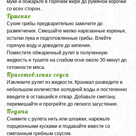
муке и обжарьте в горячем жире до румяной корочки
со всех сторон.
Тушение
Сухие грибы предварительно замочите до
размягчения. Смешайте мелко нарезанные коренья,
остатки лука и подготовленные грибы. Влейте
горячую воду и доведите до кипения.
Поместите обжаренный рулет в полученную
жидкость и тушите на слабом огне около 30 минут до
готовности мяса.
Приготовление соуса
Извлеките рулет из жидкости. Крахмал разведите в
небольшом количестве холодной воды и постепенно
введите в оставшийся отвар. Добавьте сметану,
перемешайте и прогрейте до легкого загустения.
Подача
Снимите с рулета нить или шпажки, нарежьте
порционными кусками и подавайте вместе со
сметанным грибным соусом.