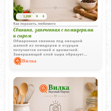
1,20K
0
0
Как поразить любимого
Свинина, запеченная с помидорами
и сыром
Обжаренная свинина под овощной
шапкой из помидоров и огурцов
получается сочной и ароматной.
Завершающий слой сыра образует
аппетитную корочку, которая отлично
Вилка
дополняет мясо.