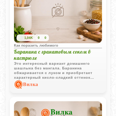
1,04K
0
0
Как поразить любимого
Баранина с гранатовым соком в
кастрюле
Это интересный вариант домашнего
шашлыка без мангала. Баранина
обжаривается с луком и приобретает
характерный кисло-сладкий оттенок
благодаря гранатовому соку.
Вилка