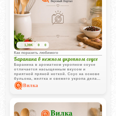
1,39K
0
0
Как поразить любимого
Баранина в нежном укропном соусе
Баранина в ароматном укропном соусе
отличается насыщенным вкусом и
приятной пряной ноткой. Соус на основе
бульона, желтка и свежего укропа делает
блюдо особенно интересным и
Вилка
выразительным.