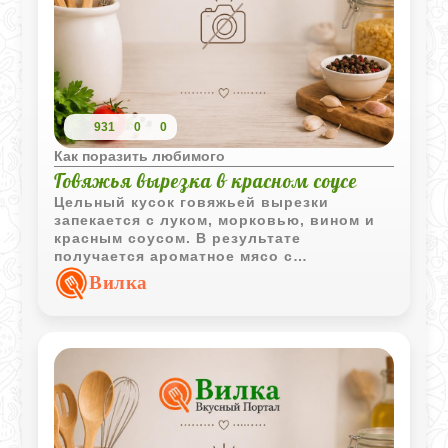
931
0
0
Как поразить любимого
Говяжья вырезка в красном соусе
Цельный кусок говяжьей вырезки
запекается с луком, морковью, вином и
красным соусом. В результате
получается ароматное мясо с
насыщенной подливкой, которое отлично
Вилка
сочетается с картофелем и овощами.