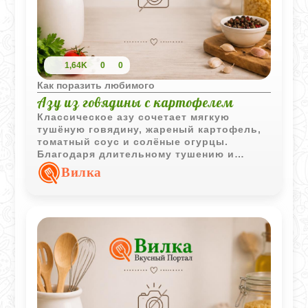
1,64K
0
0
Как поразить любимого
Азу из говядины с картофелем
Классическое азу сочетает мягкую
тушёную говядину, жареный картофель,
томатный соус и солёные огурцы.
Благодаря длительному тушению и
насыщенному соусу блюдо получается
Вилка
ароматным и очень сытным.