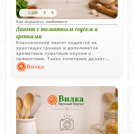
1,16K
0
0
Как поразить любимого
Лангет с томатным соусом и
гренками
Классический лангет подается на
хрустящих гренках и дополняется
ароматным томатным соусом с
пряностями. Такое сочетание делает
блюдо выразительным и отлично
Вилка
подходит для полноценного горячего
обеда.