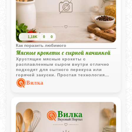
1,18K
0
0
Как поразить любимого
Мясные крокеты с сырной начинкой
Хрустящие мясные крокеты с
расплавленным сыром внутри отлично
подходят для сытного перекуса или
горячей закуски. Простая технология
приготовления позволяет получить
Вилка
аппетитную корочку и сочную начинку.