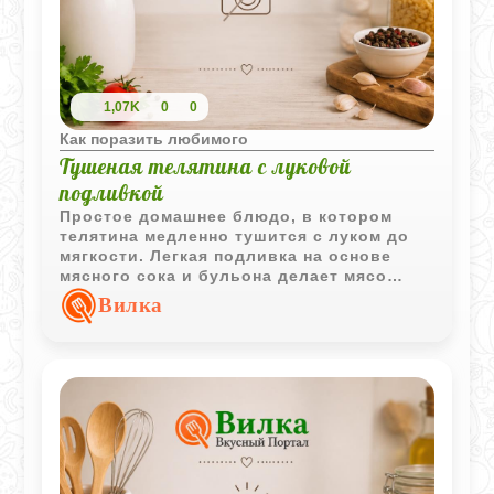
1,07K
0
0
Как поразить любимого
Тушеная телятина с луковой
подливкой
Простое домашнее блюдо, в котором
телятина медленно тушится с луком до
мягкости. Легкая подливка на основе
мясного сока и бульона делает мясо
особенно сочным и хорошо сочетается с
Вилка
различными гарнирами.