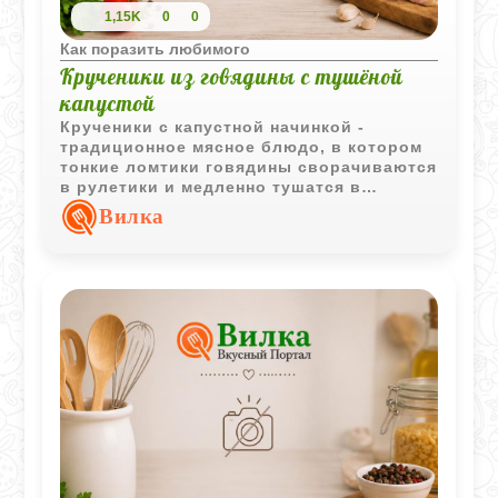
1,15K
0
0
Как поразить любимого
Крученики из говядины с тушёной
капустой
Крученики с капустной начинкой -
традиционное мясное блюдо, в котором
тонкие ломтики говядины сворачиваются
в рулетики и медленно тушатся в
бульоне. Благодаря такой технологии
Вилка
мясо становится мягким и хорошо
сочетается с ароматной начинкой.