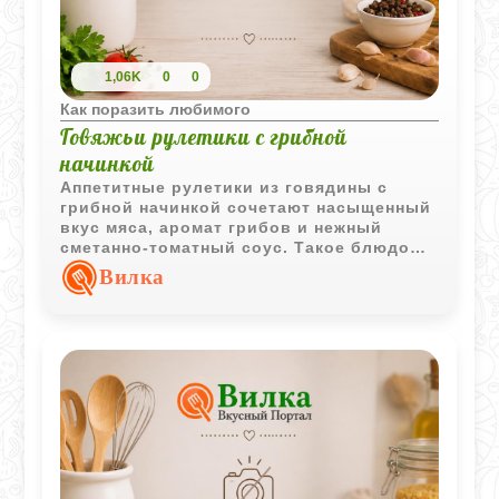
1,06K
0
0
Как поразить любимого
Говяжьи рулетики с грибной
начинкой
Аппетитные рулетики из говядины с
грибной начинкой сочетают насыщенный
вкус мяса, аромат грибов и нежный
сметанно-томатный соус. Такое блюдо
одинаково уместно и для семейного
Вилка
ужина, и для праздничного стола.