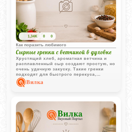
1,34K
0
0
Как поразить любимого
Сырные гренки с ветчиной в духовке
Хрустящий хлеб, ароматная ветчина и
расплавленный сыр создают простую, но
очень удачную закуску. Такие гренки
подходят для быстрого перекуса,
завтрака или дополнения к горячим
Вилка
напиткам.