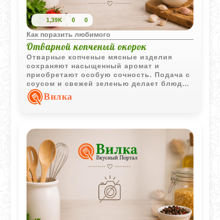
1,39K
0
0
Как поразить любимого
Отварной копченый окорок
Отварные копченые мясные изделия
сохраняют насыщенный аромат и
приобретают особую сочность. Подача с
соусом и свежей зеленью делает блюдо
подходящим как для повседневного, так
Вилка
и для праздничного стола.