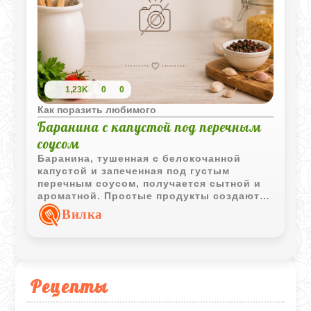
1,23K
0
0
Как поразить любимого
Баранина с капустой под перечным
соусом
Баранина, тушенная с белокочанной
капустой и запеченная под густым
перечным соусом, получается сытной и
ароматной. Простые продукты создают
гармоничное домашнее блюдо для
Вилка
семейного обеда.
Рецепты