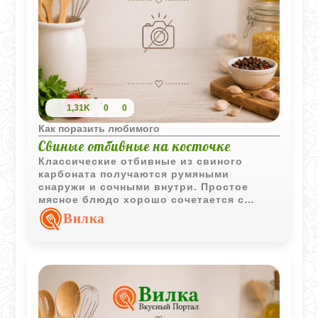
1,31K
0
0
Как поразить любимого
Свиные отбивные на косточке
Классические отбивные из свиного
карбоната получаются румяными
снаружи и сочными внутри. Простое
мясное блюдо хорошо сочетается с
картофелем и тушеной квашеной
Вилка
капустой.