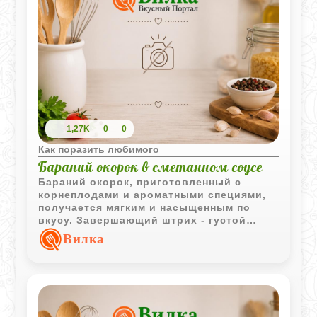
1,27K
0
0
Как поразить любимого
Бараний окорок в сметанном соусе
Бараний окорок, приготовленный с
корнеплодами и ароматными специями,
получается мягким и насыщенным по
вкусу. Завершающий штрих - густой
сметанный соус с легкой кислинкой
Вилка
лимонного сока или уксуса.