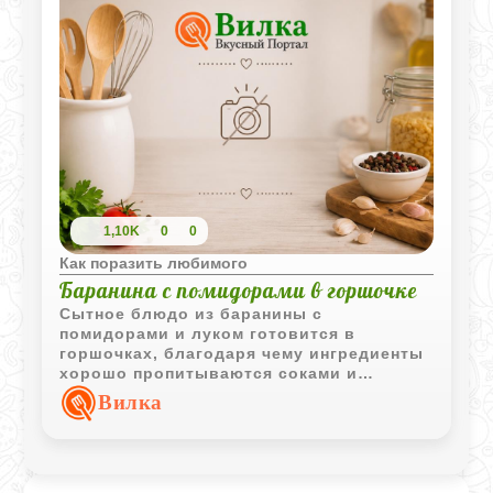
1,10K
0
0
Как поразить любимого
Баранина с помидорами в горшочке
Сытное блюдо из баранины с
помидорами и луком готовится в
горшочках, благодаря чему ингредиенты
хорошо пропитываются соками и
ароматами друг друга. Подача в
Вилка
порционной посуде делает блюдо
особенно уютным.