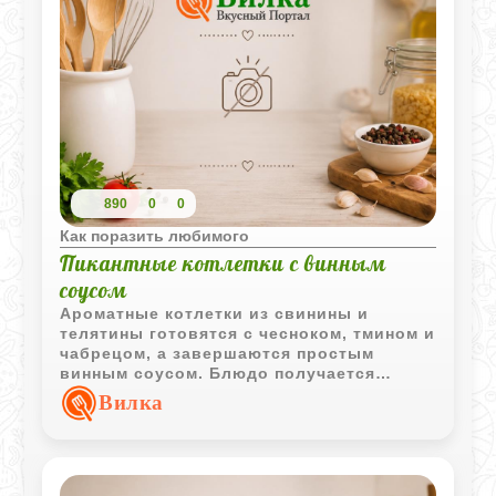
890
0
0
Как поразить любимого
Пикантные котлетки с винным
соусом
Ароматные котлетки из свинины и
телятины готовятся с чесноком, тмином и
чабрецом, а завершаются простым
винным соусом. Блюдо получается
выразительным по вкусу и отлично
Вилка
подходит для горячей подачи.