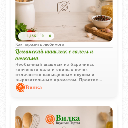
1,15K
0
0
Как поразить любимого
Цыганский шашлык с салом и
почками
Необычный шашлык из баранины,
копченого сала и свиных почек
отличается насыщенным вкусом и
выразительным ароматом. Простое
сочетание специй позволяет сохранить
Вилка
характер каждого ингредиента.