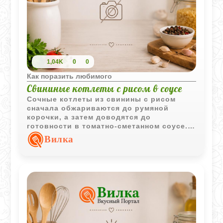
1,04K
0
0
Как поразить любимого
Свининые котлеты с рисом в соусе
Сочные котлеты из свинины с рисом
сначала обжариваются до румяной
корочки, а затем доводятся до
готовности в томатно-сметанном соусе.
Блюдо получается сытным и отлично
Вилка
сочетается с картофельным гарниром.