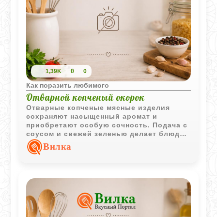
1,39K
0
0
Как поразить любимого
Отварной копченый окорок
Отварные копченые мясные изделия
сохраняют насыщенный аромат и
приобретают особую сочность. Подача с
соусом и свежей зеленью делает блюдо
подходящим как для повседневного, так
Вилка
и для праздничного стола.