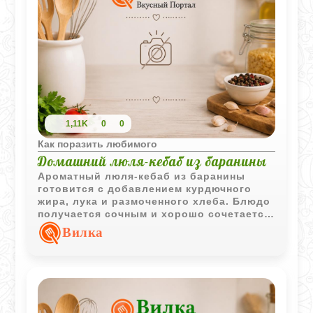
1,11K
0
0
Как поразить любимого
Домашний люля-кебаб из баранины
Ароматный люля-кебаб из баранины
готовится с добавлением курдючного
жира, лука и размоченного хлеба. Блюдо
получается сочным и хорошо сочетается
со свежей зеленью и лимоном.
Вилка