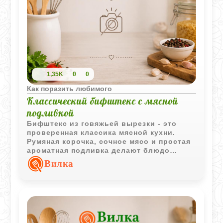
1,35K
0
0
Как поразить любимого
Классический бифштекс с мясной
подливкой
Бифштекс из говяжьей вырезки - это
проверенная классика мясной кухни.
Румяная корочка, сочное мясо и простая
ароматная подливка делают блюдо
отличным выбором для домашнего
Вилка
обеда.