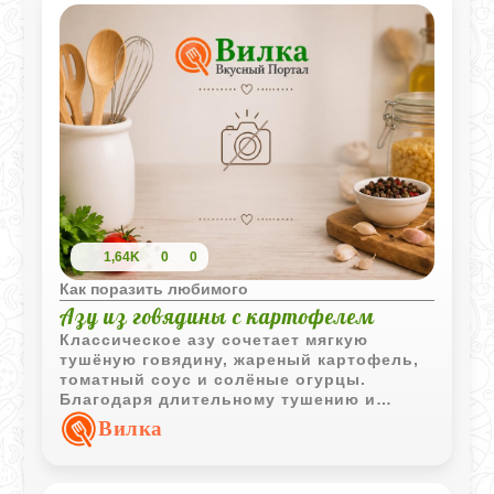
1,64K
0
0
Как поразить любимого
Азу из говядины с картофелем
Классическое азу сочетает мягкую
тушёную говядину, жареный картофель,
томатный соус и солёные огурцы.
Благодаря длительному тушению и
насыщенному соусу блюдо получается
Вилка
ароматным и очень сытным.