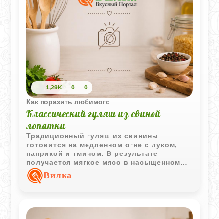
1,29K
0
0
Как поразить любимого
Классический гуляш из свиной
лопатки
Традиционный гуляш из свинины
готовится на медленном огне с луком,
паприкой и тмином. В результате
получается мягкое мясо в насыщенном
ароматном соусе, который отлично
Вилка
сочетается с различными гарнирами.