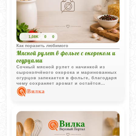
1,08K
0
0
Как поразить любимого
Мясной рулет в фольге с окороком и
огурцами
Сочный мясной рулет с начинкой из
сырокопчёного окорока и маринованных
огурцов запекается в фольге, благодаря
чему сохраняет аромат и остаётся
особенно мягким. Блюдо подходит как
Вилка
для повседневного меню, так и для
праздничного стола.