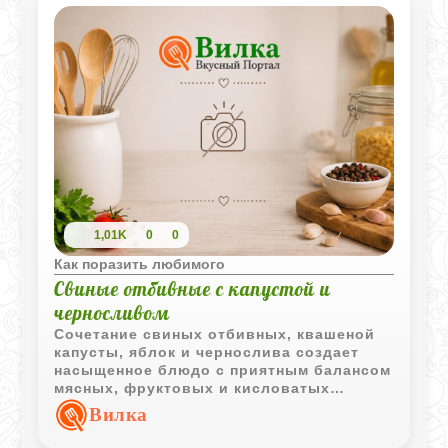
1,01K
0
0
Как поразить любимого
Свиные отбивные с капустой и
черносливом
Сочетание свиных отбивных, квашеной
капусты, яблок и чернослива создает
насыщенное блюдо с приятным балансом
мясных, фруктовых и кисловатых
оттенков. Медленное томление в духовке
Вилка
делает мясо мягким и ароматным.