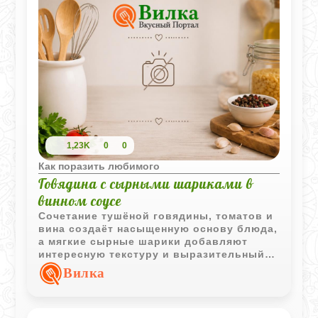
1,23K
0
0
Как поразить любимого
Говядина с сырными шариками в
винном соусе
Сочетание тушёной говядины, томатов и
вина создаёт насыщенную основу блюда,
а мягкие сырные шарики добавляют
интересную текстуру и выразительный
вкус. Такое горячее блюдо выглядит
Вилка
необычно и отлично подходит для
семейного обеда.