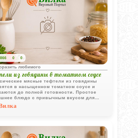
866
0
0
поразить любимого
тели из говядины в томатном соусе
сические мясные тефтели из говядины
вятся в насыщенном томатном соусе и
каются до полной готовности. Простое
шнее блюдо с привычным вкусом для
едневного меню.
Вилка