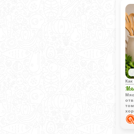
Как
Мя
Мяс
отв
том
хор
кру