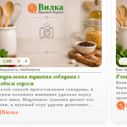
1,35K
0
0
 поразить любимого
Как 
туральная тушеная говядина с
Яхн
ковым соусом
Яхни
бара
стой способ приготовления говядины, в
зеле
ором основное внимание уделено вкусу
проп
ого мяса. Медленное тушение делает его
насы
ким, а луковый соус удачно дополняет
до без лишних ингредиентов.
Вилка