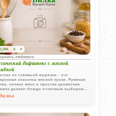
1,35K
0
0
поразить любимого
ссический бифштекс с мясной
ливкой
текс из говяжьей вырезки - это
еренная классика мясной кухни. Румяная
чка, сочное мясо и простая ароматная
ивка делают блюдо отличным выбором
домашнего обеда.
Вилка