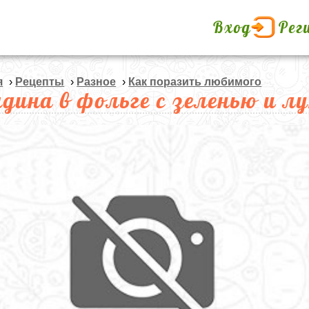
Вход
Рег
я
›
Рецепты
›
Разное
›
Как поразить любимого
ядина в фольге с зеленью и л