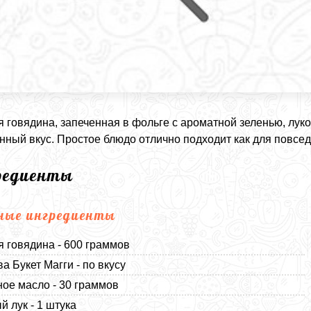
 говядина, запеченная в фольге с ароматной зеленью, луко
ный вкус. Простое блюдо отлично подходит как для повседн
редиенты
ные ингредиенты
 говядина - 600 граммов
а Букет Магги - по вкусу
ое масло - 30 граммов
й лук - 1 штука