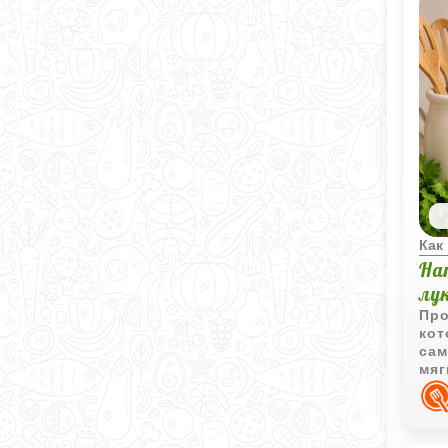
Как
На
лу
Про
кот
сам
мяг
блю