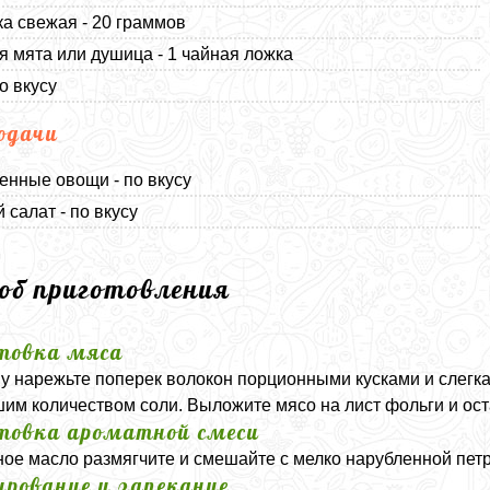
а свежая - 20 граммов
 мята или душица - 1 чайная ложка
о вкусу
одачи
нные овощи - по вкусу
 салат - по вкусу
соб приготовления
товка мяса
у нарежьте поперек волокон порционными кусками и слегка
им количеством соли. Выложите мясо на лист фольги и оста
товка ароматной смеси
ое масло размягчите и смешайте с мелко нарубленной петр
рование и запекание