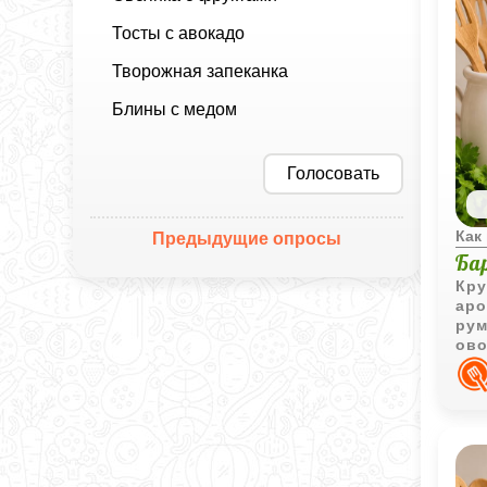
Тосты с авокадо
Творожная запеканка
Блины с медом
Голосовать
Как
Предыдущие опросы
Ба
Кру
аро
рум
ово
том
для
сто