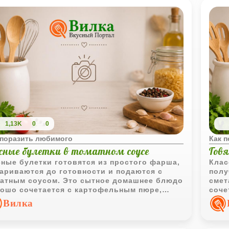
1,13K
0
0
 поразить любимого
Как 
сные булетки в томатном соусе
Гов
ные булетки готовятся из простого фарша,
Клас
ариваются до готовности и подаются с
полу
атным соусом. Это сытное домашнее блюдо
смет
ошо сочетается с картофельным пюре,
соче
пами или овощами.
для 
Вилка