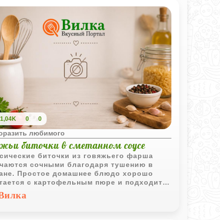
1,04K
0
0
поразить любимого
яжьи биточки в сметанном соусе
сические биточки из говяжьего фарша
чаются сочными благодаря тушению в
ане. Простое домашнее блюдо хорошо
тается с картофельным пюре и подходит
семейного обеда.
Вилка