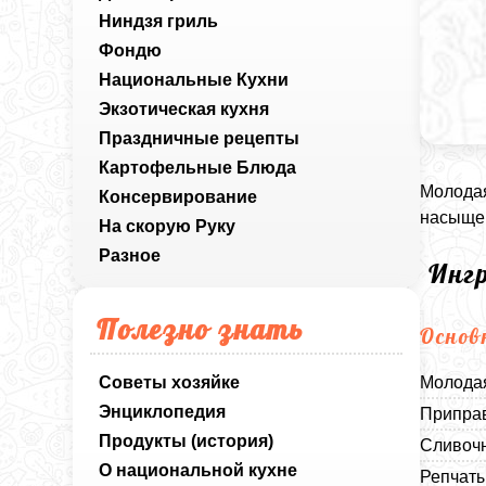
Ниндзя гриль
Фондю
Национальные Кухни
Экзотическая кухня
Праздничные рецепты
Картофельные Блюда
Молодая
Консервирование
насыщен
На скорую Руку
Разное
Инг
Полезно знать
Основ
Советы хозяйке
Молодая
Энциклопедия
Приправ
Продукты (история)
Сливочн
О национальной кухне
Репчаты