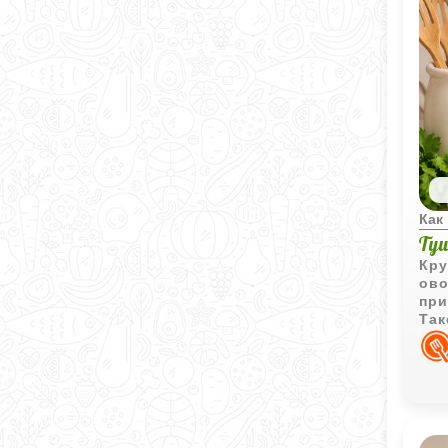
Как
Ту
Кру
ово
при
Так
люб