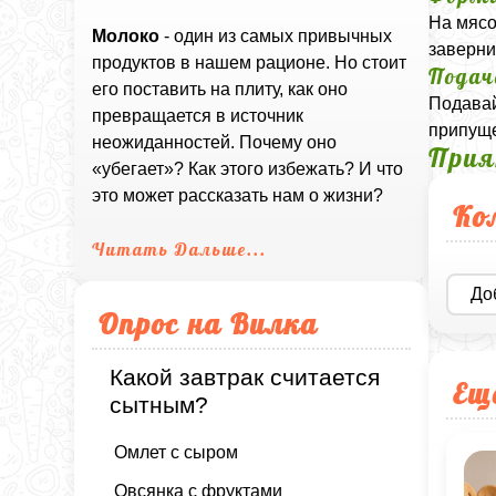
На мясо
Молоко
- один из самых привычных
заверни
продуктов в нашем рационе. Но стоит
Подач
его поставить на плиту, как оно
Подавай
превращается в источник
припуще
неожиданностей. Почему оно
Прия
«убегает»? Как этого избежать? И что
это может рассказать нам о жизни?
Ко
Читать Дальше...
До
Опрос на Вилка
Какой завтрак считается
Ещ
сытным?
Омлет с сыром
Овсянка с фруктами