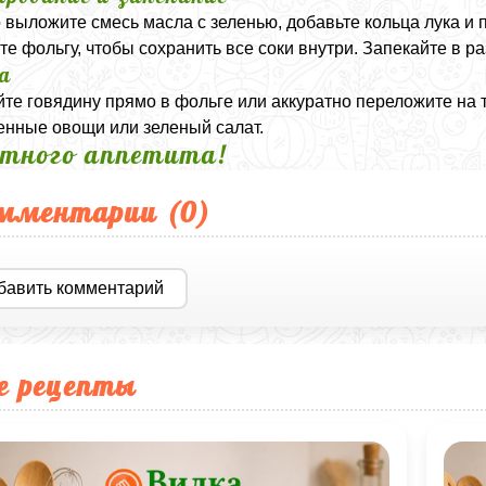
 выложите смесь масла с зеленью, добавьте кольца лука и
те фольгу, чтобы сохранить все соки внутри. Запекайте в ра
а
те говядину прямо в фольге или аккуратно переложите на т
нные овощи или зеленый салат.
тного аппетита!
мментарии (
0
)
бавить комментарий
е рецепты