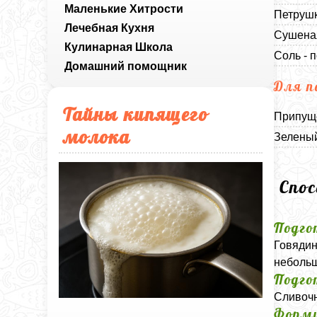
Маленькие Хитрости
Петрушк
Лечебная Кухня
Сушеная
Кулинарная Школа
Соль - п
Домашний помощник
Для п
Тайны кипящего
Припуще
молока
Зеленый
Спо
Подго
Говядин
небольш
Подго
Сливочн
Форми