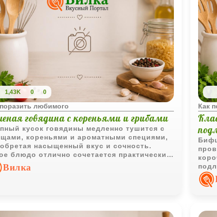
1,43K
0
0
 поразить любимого
Как 
шеная говядина с кореньями и грибами
Кла
под
пный кусок говядины медленно тушится с
щами, кореньями и ароматными специями,
Бифш
обретая насыщенный вкус и сочность.
пров
ое блюдо отлично сочетается практически с
коро
ым гарниром.
Вилка
подл
для 