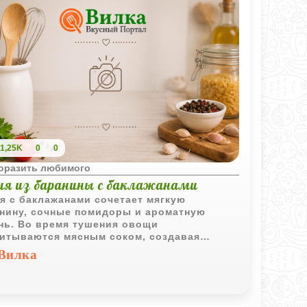
1,25K
0
0
поразить любимого
ия из баранины с баклажанами
я с баклажанами сочетает мягкую
нину, сочные помидоры и ароматную
нь. Во время тушения овощи
итываются мясным соком, создавая
щенное и гармоничное блюдо.
Вилка