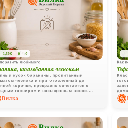
1,39K
0
0
 поразить любимого
Как 
ранина, шпигованная чесноком
Теф
пный кусок баранины, пропитанный
Клас
матом чеснока и приготовленный до
гото
яной корочки, прекрасно сочетается с
запе
щным гарниром и насыщенным винно-
дома
атным соусом. Такое блюдо подойдет как
повс
Вилка
 семейного ужина, так и для праздничного
ла.