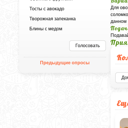
Вариа
Для ово
Тосты с авокадо
соломко
Творожная запеканка
данном 
Подач
Блины с медом
Подавай
Прия
Голосовать
Ко
Предыдущие опросы
До
Ещ