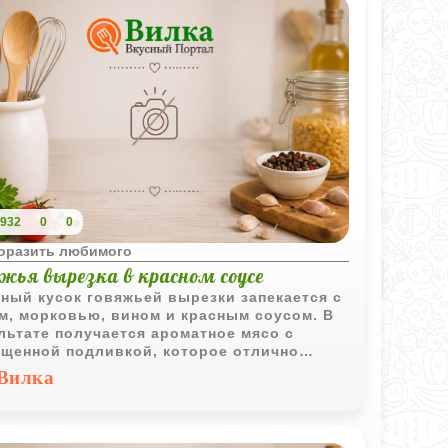
932
0
0
поразить любимого
жья вырезка в красном соусе
ный кусок говяжьей вырезки запекается с
м, морковью, вином и красным соусом. В
льтате получается ароматное мясо с
щенной подливкой, которое отлично
тается с картофелем и овощами.
Вилка