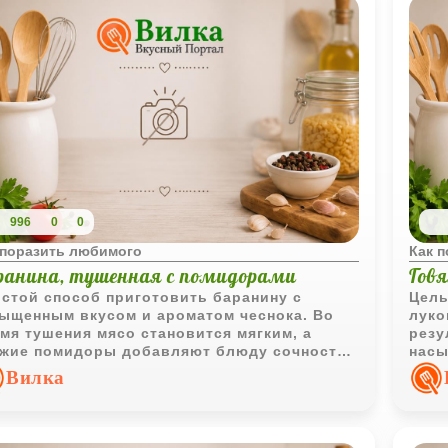
996
0
0
 поразить любимого
Как 
ранина, тушенная с помидорами
Говя
стой способ приготовить баранину с
Цель
ыщенным вкусом и ароматом чеснока. Во
луко
мя тушения мясо становится мягким, а
резу
жие помидоры добавляют блюду сочность
насы
егкую кислинку.
соче
Вилка