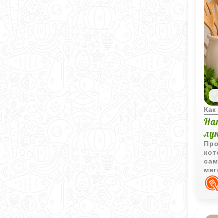
Как
На
лу
Про
кот
сам
мяг
блю