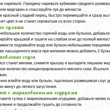
ко нарежьте. Говядину нарежьте кубиками среднего размера
или маргарин и спассеруйте лук до мягкости.
е красный сладкий перец, быстро перемешайте и сразу вы
нит цвет и не станет сероватым со всех сторон.
ие гуляша
небольшое количество горячей воды или бульона, добавьте
акройте крышкой и тушите на слабом огне до полной мягкост
имости подливайте воду или бульон небольшими порциями
ее насыщенного вкуса при желании можно добавить 2 буль
товление соуса
ясо станет мягким, снимите крышку и выпарите лишнюю жидк
ое количество концентрированного мясного сока. Всыпьте 
вая.
нно влейте воду или бульон, тщательно размешивая соус д
ко минут до лёгкого загустения.
нт с маринованными огурцами
товите гуляш с маринованными огурцами, добавьте мелко н
вления и продолжайте тушить до готовности.