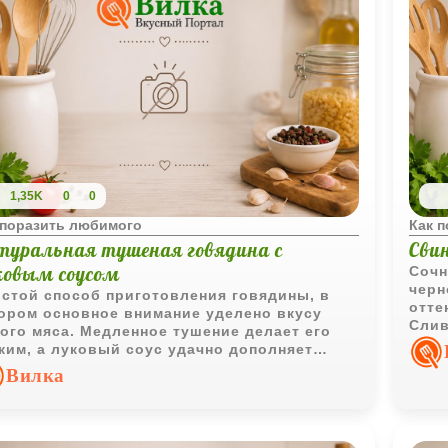
1,35K
0
0
 поразить любимого
Как 
туральная тушеная говядина с
Сви
ковым соусом
Сочн
черн
стой способ приготовления говядины, в
отте
ором основное внимание уделено вкусу
Слив
ого мяса. Медленное тушение делает его
выра
ким, а луковый соус удачно дополняет
до без лишних ингредиентов.
Вилка