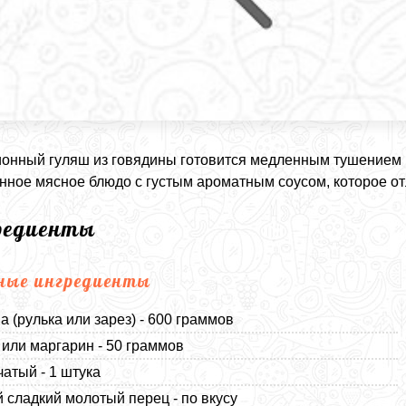
онный гуляш из говядины готовится медленным тушением м
ное мясное блюдо с густым ароматным соусом, которое от
редиенты
ные ингредиенты
а (рулька или зарез) - 600 граммов
или маргарин - 50 граммов
чатый - 1 штука
 сладкий молотый перец - по вкусу