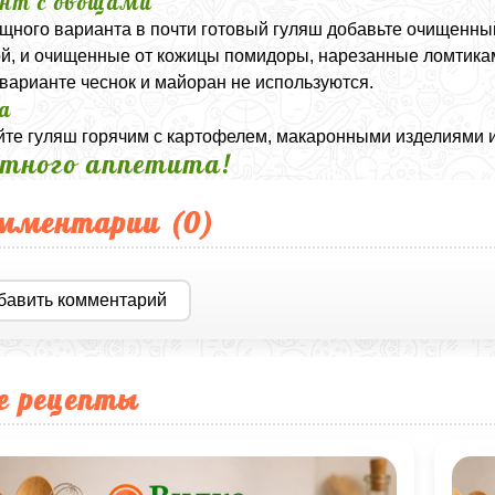
нт с овощами
щного варианта в почти готовый гуляш добавьте очищенны
й, и очищенные от кожицы помидоры, нарезанные ломтиками
варианте чеснок и майоран не используются.
а
те гуляш горячим с картофелем, макаронными изделиями 
тного аппетита!
мментарии (
0
)
бавить комментарий
е рецепты