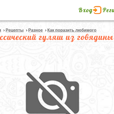
Вход
Рег
я
›
Рецепты
›
Разное
›
Как поразить любимого
ссический гуляш из говядины