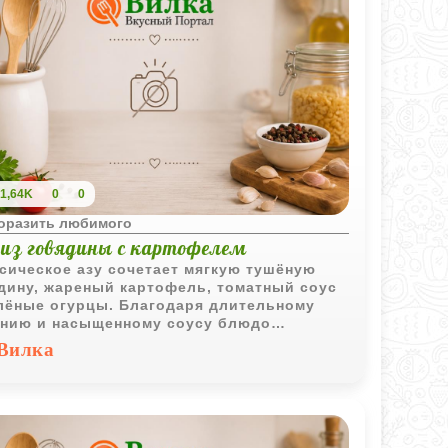
1,64K
0
0
поразить любимого
 из говядины с картофелем
сическое азу сочетает мягкую тушёную
дину, жареный картофель, томатный соус
лёные огурцы. Благодаря длительному
нию и насыщенному соусу блюдо
чается ароматным и очень сытным.
Вилка