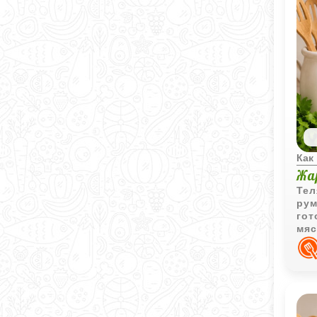
Как
Жа
Тел
рум
гот
мяс
выр