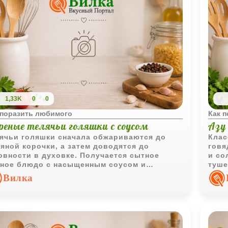
1,33K
0
0
 поразить любимого
Как 
реные телячьи голяшки с соусом
Азу
ячьи голяшки сначала обжариваются до
Клас
яной корочки, а затем доводятся до
говя
овности в духовке. Получается сытное
и со
ное блюдо с насыщенным соусом и
туше
азительным вкусом.
полу
Вилка