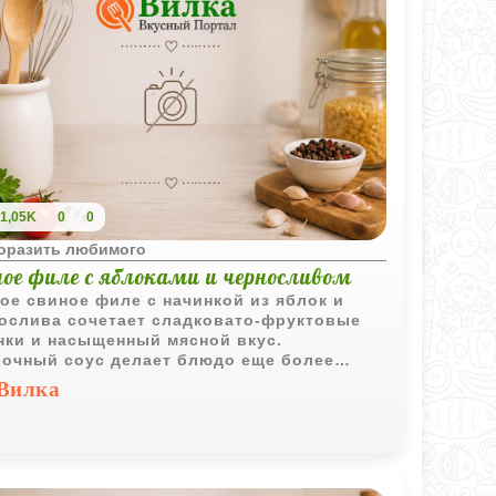
1,05K
0
0
поразить любимого
ное филе с яблоками и черносливом
ое свиное филе с начинкой из яблок и
ослива сочетает сладковато-фруктовые
нки и насыщенный мясной вкус.
очный соус делает блюдо еще более
зительным и отлично дополняет подачу.
Вилка