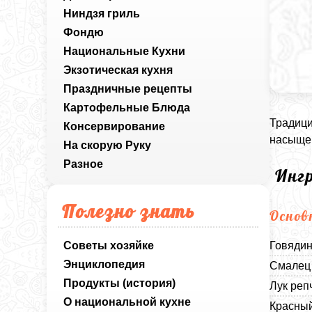
Ниндзя гриль
Фондю
Национальные Кухни
Экзотическая кухня
Праздничные рецепты
Картофельные Блюда
Традици
Консервирование
насыщен
На скорую Руку
Разное
Инг
Полезно знать
Основ
Советы хозяйке
Говядин
Энциклопедия
Смалец 
Продукты (история)
Лук реп
О национальной кухне
Красный