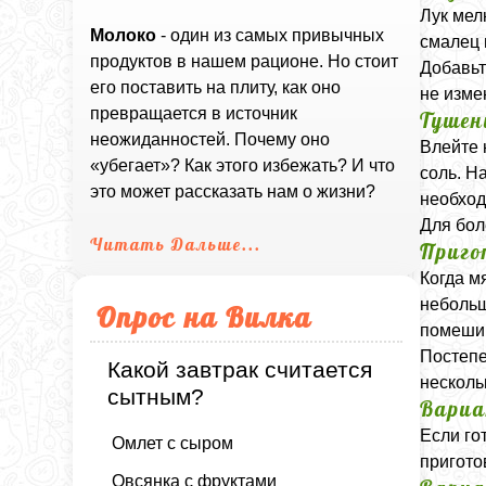
Лук мел
Молоко
- один из самых привычных
смалец 
продуктов в нашем рационе. Но стоит
Добавьт
его поставить на плиту, как оно
не изме
превращается в источник
Тушен
неожиданностей. Почему оно
Влейте 
«убегает»? Как этого избежать? И что
соль. Н
это может рассказать нам о жизни?
необход
Для бол
Читать Дальше...
Приго
Когда м
небольш
Опрос на Вилка
помеши
Постепе
Какой завтрак считается
несколь
сытным?
Вариа
Если го
Омлет с сыром
пригото
Овсянка с фруктами