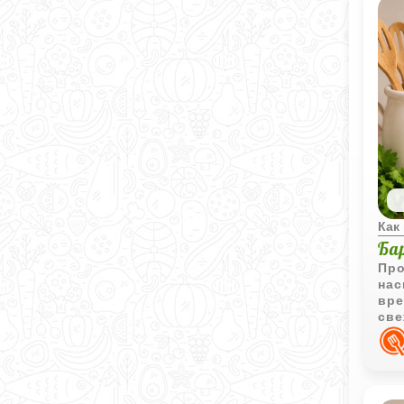
Как
Ба
Про
нас
вре
све
и л