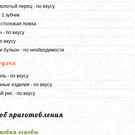
олотый перец - по вкусу
 1 зубчик
1 столовая ложка
 - по вкусу
о вкусу
и бульон - по необходимости
одачи
ль - по вкусу
ные изделия - по вкусу
й рис - по вкусу
соб приготовления
товка основы