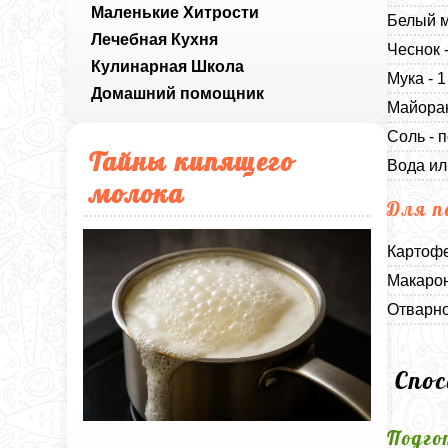
Маленькие Хитрости
Белый м
Лечебная Кухня
Чеснок -
Кулинарная Школа
Мука - 
Домашний помощник
Майоран
Соль - п
Тайны кипящего
Вода ил
молока
Для п
Картофе
Макарон
Отварно
Спо
Подго