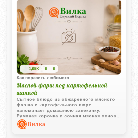
1,05K
0
0
Как поразить любимого
Мясной фарш под картофельной
шапкой
Сытное блюдо из обжаренного мясного
фарша и картофельного пюре
напоминает домашнюю запеканку.
Румяная корочка и сочная мясная основа
делают его отличным вариантом для
Вилка
семейного обеда или ужина.