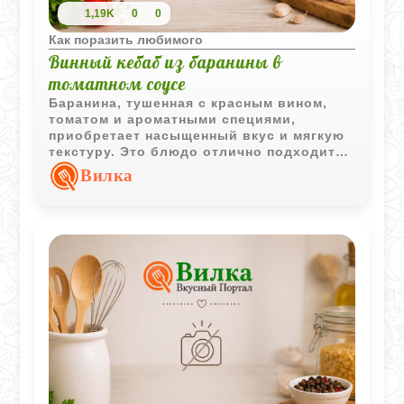
1,19K
0
0
Как поразить любимого
Винный кебаб из баранины в
томатном соусе
Баранина, тушенная с красным вином,
томатом и ароматными специями,
приобретает насыщенный вкус и мягкую
текстуру. Это блюдо отлично подходит
как для повседневного обеда, так и для
Вилка
праздничного меню.