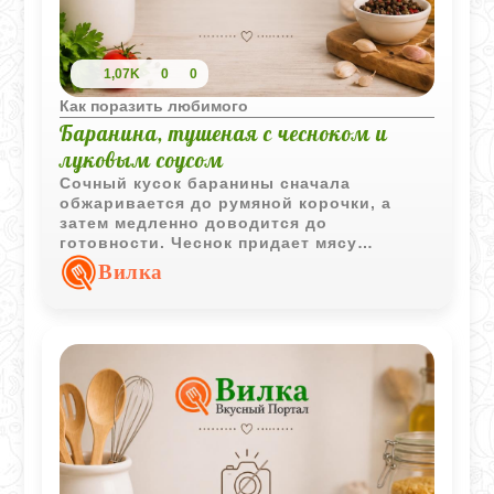
1,07K
0
0
Как поразить любимого
Баранина, тушеная с чесноком и
луковым соусом
Сочный кусок баранины сначала
обжаривается до румяной корочки, а
затем медленно доводится до
готовности. Чеснок придает мясу
выразительный аромат, а легкий
Вилка
луковый соус удачно дополняет подачу.