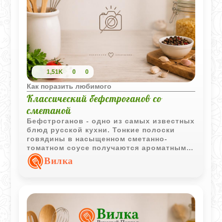
1,51K
0
0
Как поразить любимого
Классический бефстроганов со
сметаной
Бефстроганов - одно из самых известных
блюд русской кухни. Тонкие полоски
говядины в насыщенном сметанно-
томатном соусе получаются ароматными
и прекрасно сочетаются с картофельным
Вилка
гарниром.