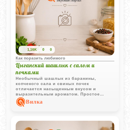
1,16K
0
0
Как поразить любимого
Цыганский шашлык с салом и
почками
Необычный шашлык из баранины,
копченого сала и свиных почек
отличается насыщенным вкусом и
выразительным ароматом. Простое
сочетание специй позволяет сохранить
Вилка
характер каждого ингредиента.