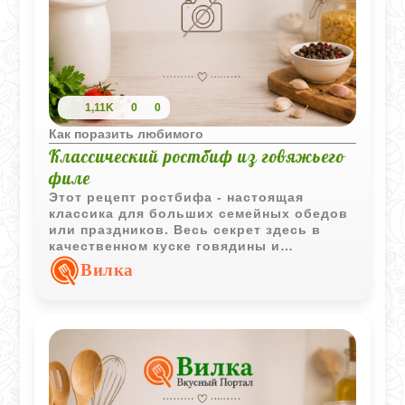
1,11K
0
0
Как поразить любимого
Классический ростбиф из говяжьего
филе
Этот рецепт ростбифа - настоящая
классика для больших семейных обедов
или праздников. Весь секрет здесь в
качественном куске говядины и
правильном температурном режиме.
Вилка
Мясо получается с той самой аппетитной
корочкой снаружи и невероятно нежным
внутри.