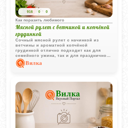
916
0
0
Как поразить любимого
Мясной рулет с ветчиной и копчёной
грудинкой
Сочный мясной рулет с начинкой из
ветчины и ароматной копчёной
грудинкой отлично подходит как для
семейного ужина, так и для праздничного
стола. Во время запекания мясо
Вилка
пропитывается собственным соком и
получается особенно аппетитным.