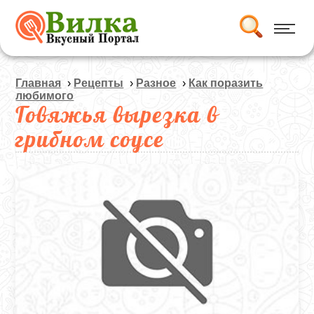
Главная
›
Рецепты
›
Разное
›
Как поразить
любимого
Говяжья вырезка в
грибном соусе