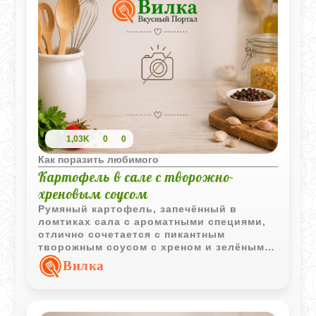
1,03K
0
0
Как поразить любимого
Картофель в сале с творожно-
хреновым соусом
Румяный картофель, запечённый в
ломтиках сала с ароматными специями,
отлично сочетается с пикантным
творожным соусом с хреном и зелёным
луком. Простое блюдо с выразительным
Вилка
вкусом и аппетитной подачей.