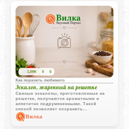
1,09K
0
0
Как поразить любимого
Эскалоп, жаренный на решетке
Свиные эскалопы, приготовленные на
решетке, получаются ароматными и
аппетитно подрумяненными. Такой
способ позволяет сохранить
насыщенный вкус мяса и отлично
Вилка
сочетается с овощами и картофелем.