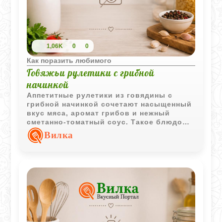
1,06K
0
0
Как поразить любимого
Говяжьи рулетики с грибной
начинкой
Аппетитные рулетики из говядины с
грибной начинкой сочетают насыщенный
вкус мяса, аромат грибов и нежный
сметанно-томатный соус. Такое блюдо
одинаково уместно и для семейного
Вилка
ужина, и для праздничного стола.