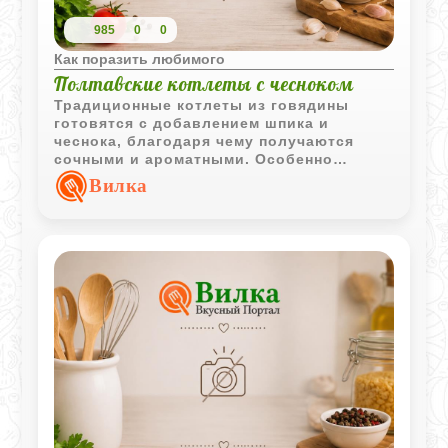
985
0
0
Как поразить любимого
Полтавские котлеты с чесноком
Традиционные котлеты из говядины
готовятся с добавлением шпика и
чеснока, благодаря чему получаются
сочными и ароматными. Особенно
хорошо они сочетаются с обжаренным
Вилка
картофелем и растопленным сливочным
маслом.