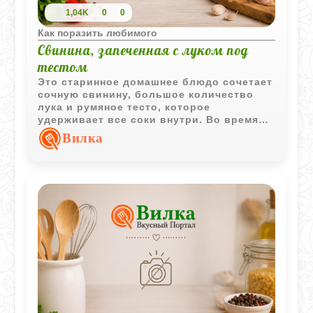
1,04K
0
0
Как поразить любимого
Свинина, запеченная с луком под
тестом
Это старинное домашнее блюдо сочетает
сочную свинину, большое количество
лука и румяное тесто, которое
удерживает все соки внутри. Во время
запекания начинка становится особенно
Вилка
ароматной, а тестяная оболочка
приобретает аппетитную золотистую
корочку.