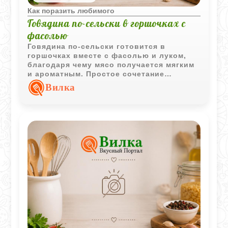
Как поразить любимого
Говядина по-сельски в горшочках с
фасолью
Говядина по-сельски готовится в
горшочках вместе с фасолью и луком,
благодаря чему мясо получается мягким
и ароматным. Простое сочетание
продуктов создаёт сытное блюдо с
Вилка
насыщенным деревенским характером.