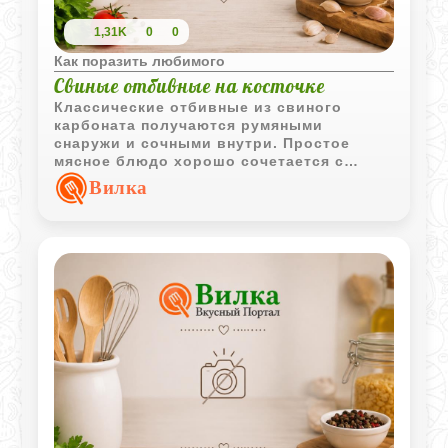
1,31K
0
0
Как поразить любимого
Свиные отбивные на косточке
Классические отбивные из свиного
карбоната получаются румяными
снаружи и сочными внутри. Простое
мясное блюдо хорошо сочетается с
картофелем и тушеной квашеной
Вилка
капустой.