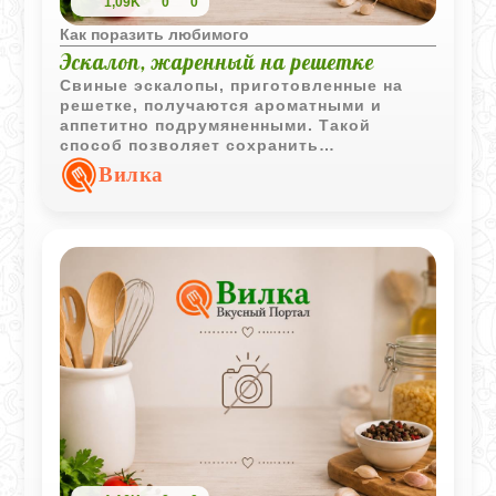
1,09K
0
0
Как поразить любимого
Эскалоп, жаренный на решетке
Свиные эскалопы, приготовленные на
решетке, получаются ароматными и
аппетитно подрумяненными. Такой
способ позволяет сохранить
насыщенный вкус мяса и отлично
Вилка
сочетается с овощами и картофелем.