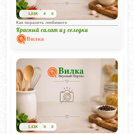
1,03K
0
0
Как поразить любимого
Красный салат из селедки
Вилка
1,43K
0
0