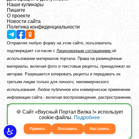
Наши кулинары
Пишите
О проекте
Новости сайта
Политика конфиденциальности
Отправляя любую форму на этом сайте, пользователь
подтверждает согласие с
Лицензионным соглашением
об
использовании материалов портала. Права на размещённые
материалы, включая фото и текстовые рецепты, принадлежат их
авторам. Разрешается копировать рецепты и передавать их
третьим лицам только для личного, некоммерческого
использования. Любое публичное или коммерческое применение
информации сайта - включая воспроизведение, распространение,
публикацию или обработку - возможно лишь при наличии
🍪 Сайт «Вкусный Портал Вилка !» использует
предварительного письменного разрешения правообладателя.
cookie-файлы.
Подробнее
Copyright ©2026 Вкусный Портал Вилка
Сайт построен
freebrush.net
Принять
Отклонить
Настроить