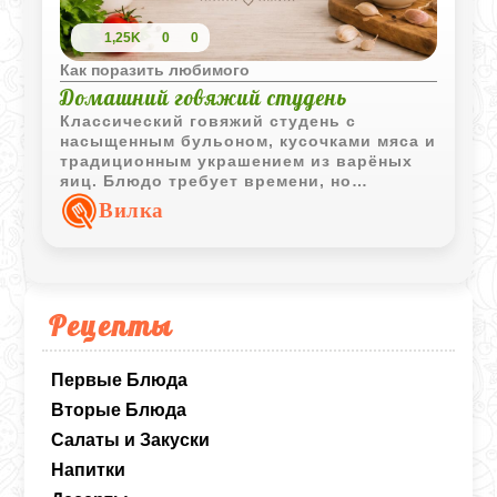
1,25K
0
0
Как поразить любимого
Домашний говяжий студень
Классический говяжий студень с
насыщенным бульоном, кусочками мяса и
традиционным украшением из варёных
яиц. Блюдо требует времени, но
результат полностью оправдывает
Вилка
ожидания и отлично подходит для
праздничного стола.
Рецепты
Первые Блюда
Вторые Блюда
Салаты и Закуски
Напитки