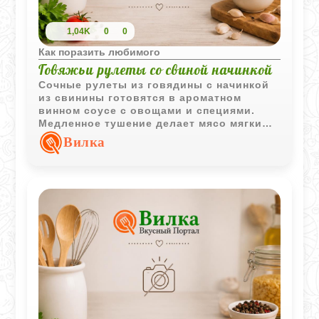
1,04K
0
0
Как поразить любимого
Говяжьи рулеты со свиной начинкой
Сочные рулеты из говядины с начинкой
из свинины готовятся в ароматном
винном соусе с овощами и специями.
Медленное тушение делает мясо мягким,
а соус насыщенным и выразительным.
Вилка