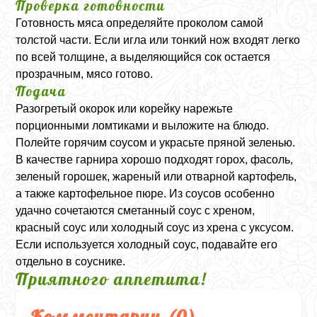
Проверка готовности
Готовность мяса определяйте проколом самой
толстой части. Если игла или тонкий нож входят легко
по всей толщине, а выделяющийся сок остается
прозрачным, мясо готово.
Подача
Разогретый окорок или корейку нарежьте
порционными ломтиками и выложите на блюдо.
Полейте горячим соусом и украсьте пряной зеленью.
В качестве гарнира хорошо подходят горох, фасоль,
зеленый горошек, жареный или отварной картофель,
а также картофельное пюре. Из соусов особенно
удачно сочетаются сметанный соус с хреном,
красный соус или холодный соус из хрена с уксусом.
Если используется холодный соус, подавайте его
отдельно в соуснике.
Приятного аппетита!
Комментарии (
0
)