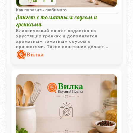
1,16K
0
0
Как поразить любимого
Лангет с томатным соусом и
гренками
Классический лангет подается на
хрустящих гренках и дополняется
ароматным томатным соусом с
пряностями. Такое сочетание делает
блюдо выразительным и отлично
Вилка
подходит для полноценного горячего
обеда.