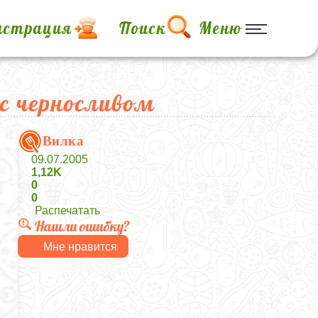
истрация
Поиск
Меню
с черносливом
Вилка
09.07.2005
1,12K
0
0
Распечатать
Нашли ошибку?
Мне нравится