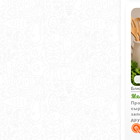
Блю
Мя
Про
сыр
зап
дру
сыр