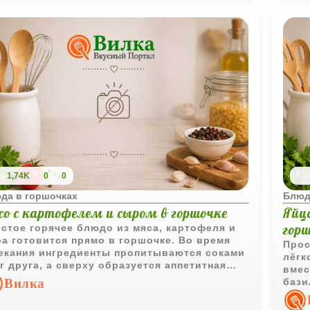
1,74K
0
0
да в горшочках
Блюд
со с картофелем и сыром в горшочке
Яйц
гор
стое горячее блюдо из мяса, картофеля и
а готовится прямо в горшочке. Во время
Прос
екания ингредиенты пропитываются соками
лёгк
г друга, а сверху образуется аппетитная
вмес
ная корочка.
Вилка
бази
насы