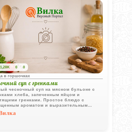
1,28K
0
0
а в горшочках
очный суп с гренками
ый чесночный суп на мясном бульоне с
чками хлеба, запеченным яйцом и
тящими гренками. Простое блюдо с
щенным ароматом и выразительным
ом.
Вилка