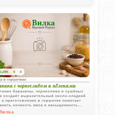
1,49K
0
0
а в горшочках
анина с черносливом и яблоками
тание баранины, чернослива и сушёных
к создаёт выразительный кисло-сладкий
, а приготовление в горшочке помогает
анить сочность мяса и насыщенность
атов.
Вилка