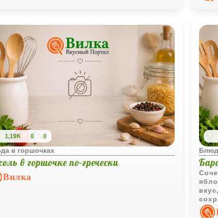
1,19K
0
0
да в горшочках
Блюд
оль в горшочке по-гречески
Бар
Соче
Вилка
ябло
вкус
сохр
аром