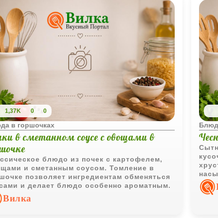
1,37K
0
0
да в горшочках
Блюд
чки в сметанном соусе с овощами в
Чесн
ршочке
Сытн
кусо
ссическое блюдо из почек с картофелем,
хрус
щами и сметанным соусом. Томление в
насы
шочке позволяет ингредиентам обменяться
вкус
сами и делает блюдо особенно ароматным.
Вилка