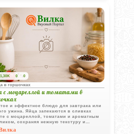
1,30K
0
0
а в горшочках
а с моцареллой и томатами в
шочках
тое и эффектное блюдо для завтрака или
ого ужина. Яйца запекаются в сливках
те с моцареллой, томатами и ароматным
ликом, сохраняя нежную текстуру и
щенный вкус.
Вилка