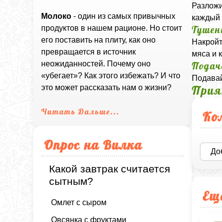
Разложи
Молоко
- один из самых привычных
каждый 
Тушен
продуктов в нашем рационе. Но стоит
его поставить на плиту, как оно
Накройт
превращается в источник
мяса и 
неожиданностей. Почему оно
Подач
«убегает»? Как этого избежать? И что
Подавай
Прия
это может рассказать нам о жизни?
Читать Дальше...
Ко
Опрос на Вилка
До
Какой завтрак считается
сытным?
Ещ
Омлет с сыром
Овсянка с фруктами