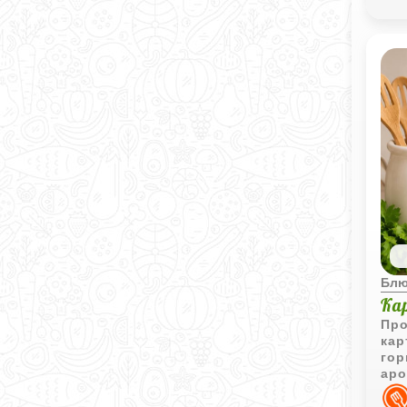
Блю
Ка
Про
кар
гор
аро
при