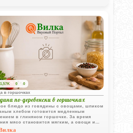
1,57K
0
0
а в горшочках
дина по-деревенски в горшочках
ое блюдо из говядины с овощами, шпиком
аным хлебом готовится медленным
ением в глиняном горшочке. За время
ния мясо становится мягким, а овощи и
он образуют насыщенную ароматную
Вилка
иву.