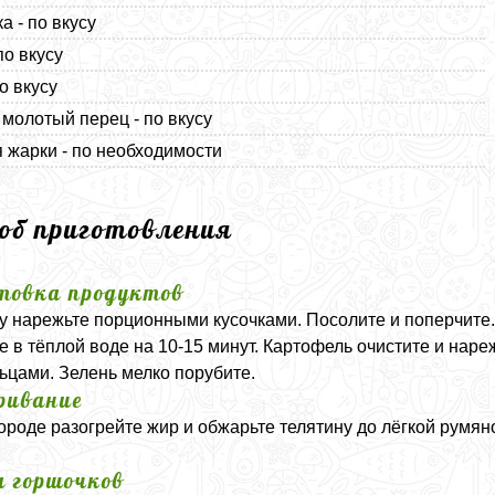
а - по вкусу
по вкусу
о вкусу
молотый перец - по вкусу
 жарки - по необходимости
соб приготовления
товка продуктов
у нарежьте порционными кусочками. Посолите и поперчите.
е в тёплой воде на 10-15 минут. Картофель очистите и нар
ьцами. Зелень мелко порубите.
ривание
ороде разогрейте жир и обжарьте телятину до лёгкой румяно
а горшочков