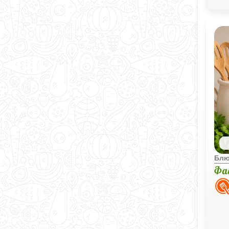
Блю
Фас