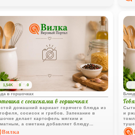
1,54K
0
0
да в горшочках
Блюд
ртошка с сосисками в горшочках
Говя
стой домашний вариант горячего блюда из
Сытн
тофеля, сосисок и грибов. Запекание в
и рж
шочке делает картофель мягким и
томл
матным, а сметана добавляет блюду
туше
ятную сливочную нотку.
буль
Вилка
подл