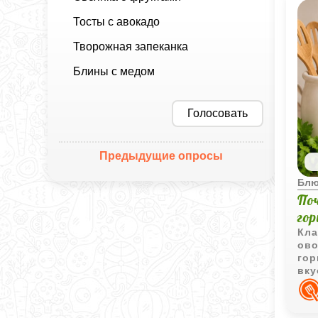
Тосты с авокадо
Творожная запеканка
Блины с медом
Голосовать
Предыдущие опросы
Блю
По
го
Кла
ово
гор
вку