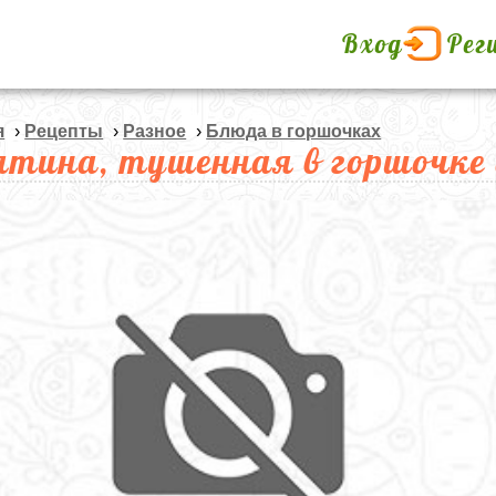
Вход
Рег
я
›
Рецепты
›
Разное
›
Блюда в горшочках
ятина, тушенная в горшочке 