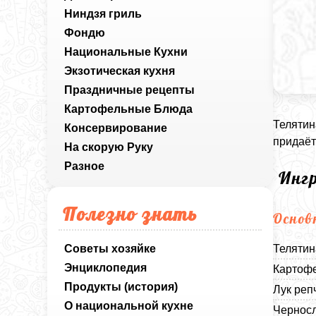
Ниндзя гриль
Фондю
Национальные Кухни
Экзотическая кухня
Праздничные рецепты
Картофельные Блюда
Телятин
Консервирование
придаёт
На скорую Руку
Разное
Инг
Полезно знать
Основ
Советы хозяйке
Телятин
Энциклопедия
Картофе
Продукты (история)
Лук реп
О национальной кухне
Черносл