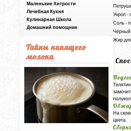
Маленькие Хитрости
Петрушк
Лечебная Кухня
Укроп - 
Кулинарная Школа
Соль - п
Домашний помощник
Чёрный 
Жир для
Тайны кипящего
молока
Спо
Подго
Телятин
замочит
полукол
Обжа
На сков
цвета.
Сборк