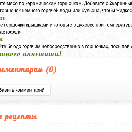
те мясо по керамическим горшочкам. Добавьте обжаренный 
горшочек немного горячей воды или бульона, чтобы жидкос
ие
е горшочки крышками и готовьте в духовке при температуре
картофеля.
а
те блюдо горячим непосредственно в горшочках, посыпав 
тного аппетита!
мментарии (
0
)
бавить комментарий
е рецепты