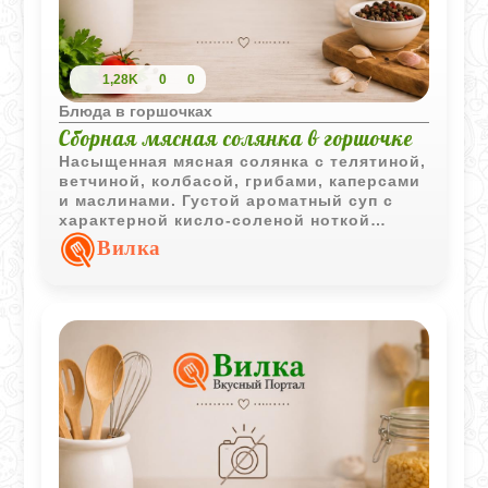
1,28K
0
0
Блюда в горшочках
Сборная мясная солянка в горшочке
Насыщенная мясная солянка с телятиной,
ветчиной, колбасой, грибами, каперсами
и маслинами. Густой ароматный суп с
характерной кисло-соленой ноткой
отлично подходит для сытного обеда.
Вилка