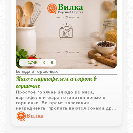
1,74K
0
0
Блюда в горшочках
Мясо с картофелем и сыром в
горшочке
Простое горячее блюдо из мяса,
картофеля и сыра готовится прямо в
горшочке. Во время запекания
ингредиенты пропитываются соками друг
друга, а сверху образуется аппетитная
Вилка
сырная корочка.