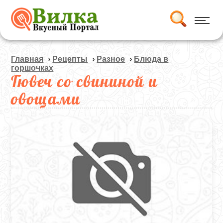
Главная
›
Рецепты
›
Разное
›
Блюда в
горшочках
Гювеч со свининой и
овощами