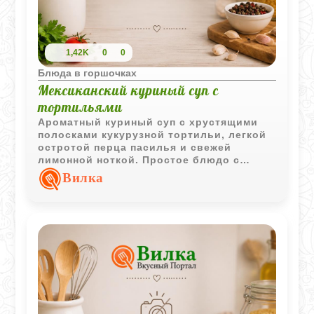
1,42K
0
0
Блюда в горшочках
Мексиканский куриный суп с
тортильями
Ароматный куриный суп с хрустящими
полосками кукурузной тортильи, легкой
остротой перца пасилья и свежей
лимонной ноткой. Простое блюдо с
ярким мексиканским характером.
Вилка