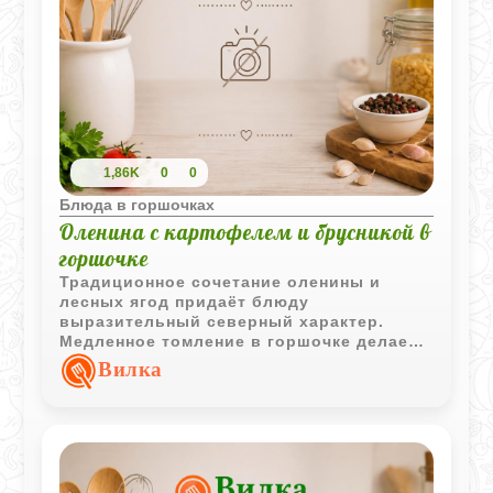
1,86K
0
0
Блюда в горшочках
Оленина с картофелем и брусникой в
горшочке
Традиционное сочетание оленины и
лесных ягод придаёт блюду
выразительный северный характер.
Медленное томление в горшочке делает
мясо мягким, а картофель насыщается
Вилка
ароматным соком и ягодной кислинкой.