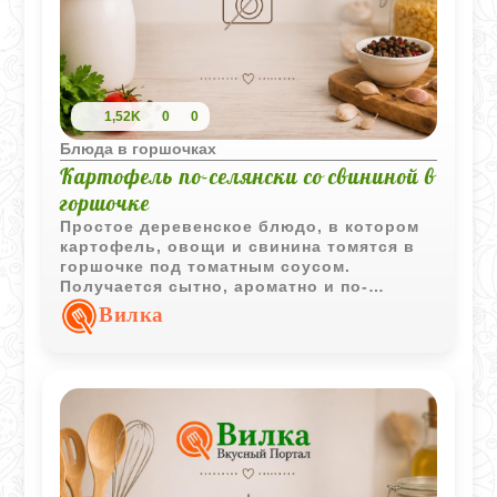
1,52K
0
0
Блюда в горшочках
Картофель по-селянски со свининой в
горшочке
Простое деревенское блюдо, в котором
картофель, овощи и свинина томятся в
горшочке под томатным соусом.
Получается сытно, ароматно и по-
домашнему вкусно.
Вилка