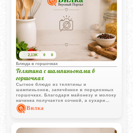
2,13K
0
0
Блюда в горшочках
Телятина с шампиньонами в
горшочках
Сытное блюдо из телятины и
шампиньонов, запечённое в порционных
горшочках. Благодаря майонезу и молоку
начинка получается сочной, а сухари
образуют аппетитную корочку.
Вилка