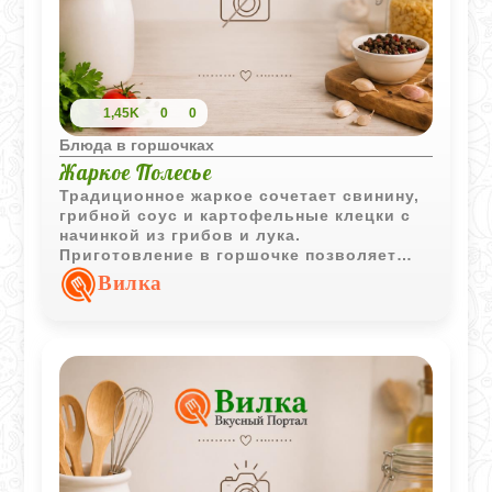
1,45K
0
0
Блюда в горшочках
Жаркое Полесье
Традиционное жаркое сочетает свинину,
грибной соус и картофельные клецки с
начинкой из грибов и лука.
Приготовление в горшочке позволяет
всем вкусам соединиться в одно
Вилка
насыщенное и сытное блюдо.