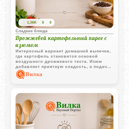
1,36K
0
0
Сладкие блюда
Дрожжевой картофельный пирог с
изюмом
Интересный вариант домашней выпечки,
где картофель становится основой
воздушного дрожжевого теста. Изюм
добавляет приятную сладость, а подача
с сиропом или джемом делает пирог
Вилка
особенно удачным дополнением к чашке
кофе.