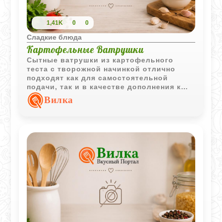
1,41K
0
0
Сладкие блюда
Картофельные Ватрушки
Сытные ватрушки из картофельного
теста с творожной начинкой отлично
подходят как для самостоятельной
подачи, так и в качестве дополнения к
первым блюдам. Простые ингредиенты
Вилка
создают знакомый домашний вкус и
аппетитную румяную корочку.