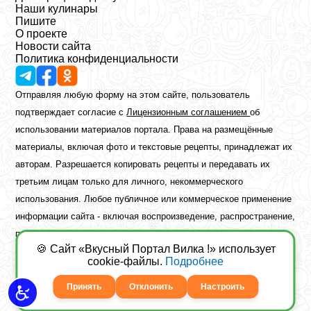
Наши кулинары
Пишите
О проекте
Новости сайта
Политика конфиденциальности
Отправляя любую форму на этом сайте, пользователь
подтверждает согласие с
Лицензионным соглашением
об
использовании материалов портала. Права на размещённые
материалы, включая фото и текстовые рецепты, принадлежат их
авторам. Разрешается копировать рецепты и передавать их
третьим лицам только для личного, некоммерческого
использования. Любое публичное или коммерческое применение
информации сайта - включая воспроизведение, распространение,
публикацию или обработку - возможно лишь при наличии
🍪 Сайт «Вкусный Портал Вилка !» использует
предварительного письменного разрешения правообладателя.
cookie-файлы.
Подробнее
Copyright ©2026 Вкусный Портал Вилка
Сайт построен
freebrush.net
Принять
Отклонить
Настроить