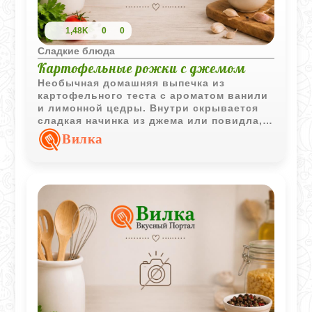
1,48K
0
0
Сладкие блюда
Картофельные рожки с джемом
Необычная домашняя выпечка из
картофельного теста с ароматом ванили
и лимонной цедры. Внутри скрывается
сладкая начинка из джема или повидла, а
готовые рожки получаются румяными и
Вилка
очень аппетитными.