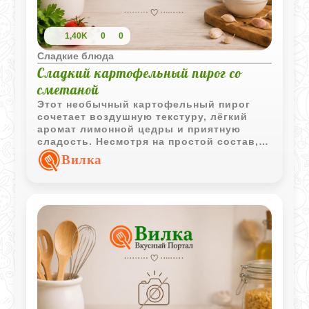
1,40K
0
0
Сладкие блюда
Сладкий картофельный пирог со
сметаной
Этот необычный картофельный пирог
сочетает воздушную текстуру, лёгкий
аромат лимонной цедры и приятную
сладость. Несмотря на простой состав,
выпечка получается интересной и
Вилка
хорошо подходит к чаю или кофе.