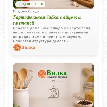
1,29K
0
0
Сладкие блюда
Картофельная бабка с яйцом и
сметаной
Простое домашнее блюдо из картофеля,
яиц и сметаны отличается доступными
ингредиентами и приятным вкусом.
Слоистая структура делает
картофельную бабку сытной и
Вилка
подходящей как для обеда, так и для
ужина.