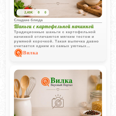
2,40K
0
0
Сладкие блюда
Шаньги с картофельной начинкой
Традиционные шаньги с картофельной
начинкой отличаются мягким тестом и
румяной корочкой. Такая выпечка давно
считается одним из самых уютных
домашних угощений, которое одинаково
Вилка
хорошо подходит к чаю, молоку или
первым блюдам.