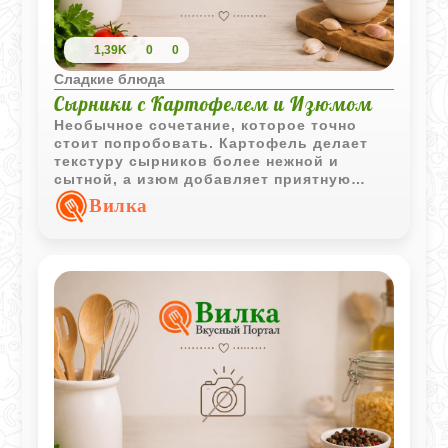
1,39K
0
0
Сладкие блюда
Сырники с Картофелем и Изюмом
Необычное сочетание, которое точно
стоит попробовать. Картофель делает
текстуру сырников более нежной и
сытной, а изюм добавляет приятную
сладость. Это отличный вариант для
Вилка
плотного завтрака или полдника, когда
хочется чего-то домашнего и
основательного. Подавайте их горячими,
со щедрой ложкой прохладной сметаны -
так вкуснее всего.