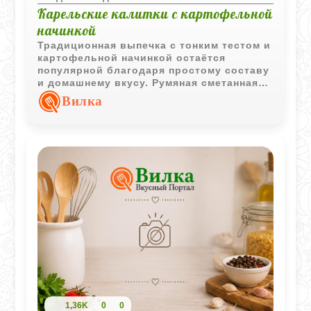
Карельские калитки с картофельной
начинкой
Традиционная выпечка с тонким тестом и
картофельной начинкой остаётся
популярной благодаря простому составу
и домашнему вкусу. Румяная сметанная
корочка делает калитки особенно
Вилка
аппетитными сразу после выпечки.
1,36K
0
0